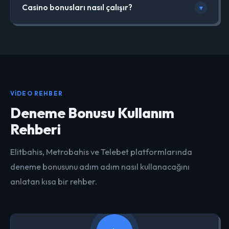
işlevli erişim sunar. Uygulama indirmek tercih
Casino bonusları nasıl çalışır?
▼
meselesidir; bazı kullanıcılar tarayıcı erişimini daha hızlı
buluyor.
Casino bonusları haftalık güncellenir. Yükleme bonusu,
nakit iade ve bedava çevirme seçenekleri en yaygın
türlerdir. Her bonusun ayrı çevrim şartı vardır; bunları
bonus sayfasında kontrol etmek önemlidir.
VIDEO REHBER
Deneme Bonusu Kullanım
Rehberi
Elitbahis, Metrobahis ve Telebet platformlarında
deneme bonusunu adım adım nasıl kullanacağını
anlatan kısa bir rehber.