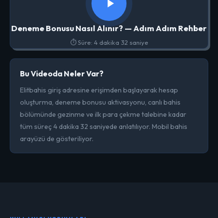
Deneme Bonusu Nasıl Alınır? — Adım Adım Rehber
⏱ Süre: 4 dakika 32 saniye
Bu Videoda Neler Var?
Elitbahis giriş adresine erişimden başlayarak hesap
oluşturma, deneme bonusu aktivasyonu, canlı bahis
bölümünde gezinme ve ilk para çekme talebine kadar
tüm süreç 4 dakika 32 saniyede anlatılıyor. Mobil bahis
arayüzü de gösteriliyor.