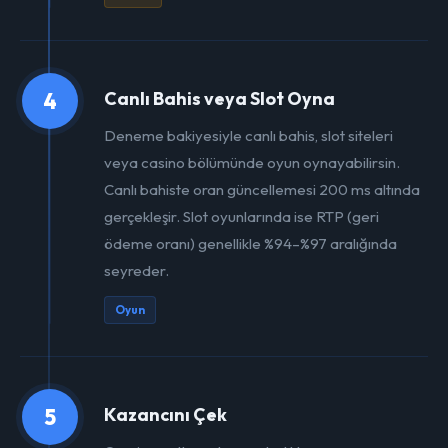
Canlı Bahis veya Slot Oyna
4
Deneme bakiyesiyle canlı bahis, slot siteleri
veya casino bölümünde oyun oynayabilirsin.
Canlı bahiste oran güncellemesi 200 ms altında
gerçekleşir. Slot oyunlarında ise RTP (geri
ödeme oranı) genellikle %94–%97 aralığında
seyreder.
Oyun
Kazancını Çek
5