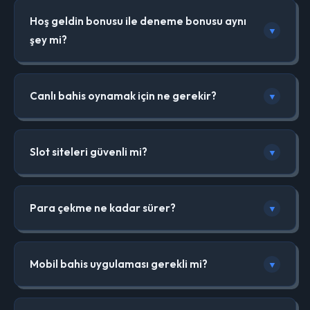
güncellenir. Sayfayı yer imlerine ekleyerek her zaman
Hoş geldin bonusu ile deneme bonusu aynı
▼
doğru adrese ulaşabilirsin.
şey mi?
Hoş geldin bonusu genellikle ilk yatırımın belirli bir
yüzdesi olarak verilir. Deneme bonusu ise yatırım şartı
Canlı bahis oynamak için ne gerekir?
▼
olmaksızın tanımlanan bakiyedir. İkisi farklı
mekanizmalar olmakla birlikte bazı platformlar her
Kayıtlı bir hesap ve minimum bakiye yeterlidir. Canlı
ikisini birlikte sunar.
bahis bölümünde 40'tan fazla spor dalında anlık oran
Slot siteleri güvenli mi?
▼
takibi yapılabilir. Stabil bir internet bağlantısı, 200 ms
altında gecikme için önerilir.
256-bit SSL şifreleme kullanan ve şeffaf RTP oranları
yayınlayan slot siteleri teknik açıdan güvenlidir. RTP oranı
Para çekme ne kadar sürer?
▼
%94 altında olan oyunları tercih etmemek genel bir
kullanıcı tercihi.
Ortalama onay süresi 1.8 saniyedir. Banka havalesi
işlemlerinde bankanın kendi işlem süresi eklenir; bu 1–3 iş
Mobil bahis uygulaması gerekli mi?
▼
günü olabilir. Kripto ve e-cüzdan ödemeleri genellikle
aynı gün tamamlanır.
Hayır. Tüm platformlar mobil tarayıcı üzerinden tam