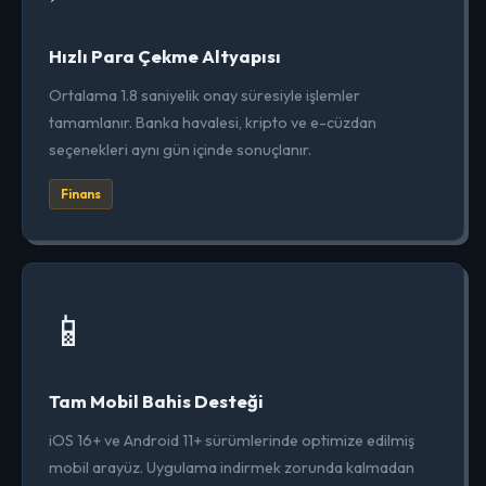
Hızlı Para Çekme Altyapısı
Ortalama 1.8 saniyelik onay süresiyle işlemler
tamamlanır. Banka havalesi, kripto ve e-cüzdan
seçenekleri aynı gün içinde sonuçlanır.
Finans
📱
Tam Mobil Bahis Desteği
iOS 16+ ve Android 11+ sürümlerinde optimize edilmiş
mobil arayüz. Uygulama indirmek zorunda kalmadan