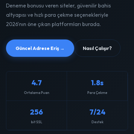
Deneme bonusu veren siteler, güvenilir bahis
altyapısı ve hızlı para çekme seçenekleriyle
2026'nın öne çıkan platformları burada.
Güncel Adrese Eriş →
Nasıl Çalışır?
4.7
1.8s
Ortalama Puan
Para Çekme
256
7/24
bit SSL
Destek