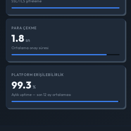
SSL/TLS şifreleme
PARA ÇEKME
1.8
sn
Ortalama onay süresi
PLATFORM ERIŞILEBILIRLIK
99.3
%
Aylık uptime — son 12 ay ortalaması