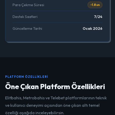
Para Çekme Süresi
~1.8 sn
Destek Saatleri
7/24
Güncelleme Tarihi
Ocak 2026
PLATFORM ÖZELLIKLERI
Öne Çıkan Platform Özellikleri
Elitbahis, Metrobahis ve Telebet platformlarının teknik
ve kullanıcı deneyimi açısından öne çıkan altı temel
özelliği aşağıda inceleyebilirsin.