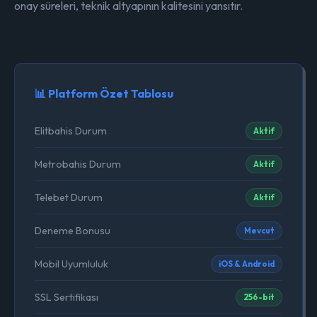
onay süreleri, teknik altyapının kalitesini yansıtır.
📊 Platform Özet Tablosu
Elitbahis Durum
Aktif
Metrobahis Durum
Aktif
Telebet Durum
Aktif
Deneme Bonusu
Mevcut
Mobil Uyumluluk
iOS & Android
SSL Sertifikası
256-bit