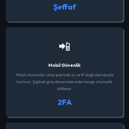
Şeffaf
📲
Mobil Güvenlik
Mobil oturumlar cihaz parmak izi ve IP doğrulamasıyla
korunur. Şüpheli giriş denemelerinde hesap otomatik
kilitlenir.
2FA