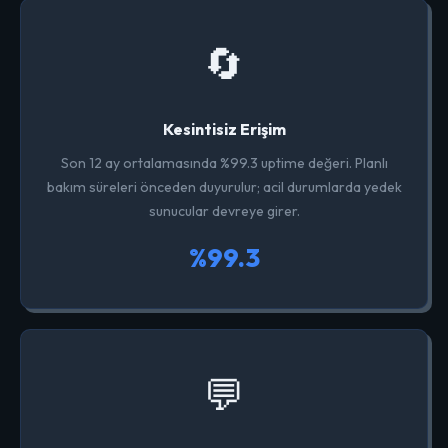
🔄
Kesintisiz Erişim
Son 12 ay ortalamasında %99.3 uptime değeri. Planlı
bakım süreleri önceden duyurulur; acil durumlarda yedek
sunucular devreye girer.
%99.3
💬