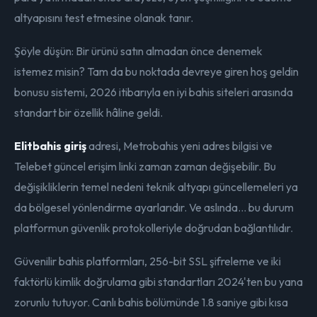
altyapısını test etmesine olanak tanır.
Şöyle düşün: Bir ürünü satın almadan önce denemek
istemez misin? Tam da bu noktada devreye giren hoş geldin
bonusu sistemi, 2026 itibarıyla en iyi bahis siteleri arasında
standart bir özellik hâline geldi.
Elitbahis giriş
adresi, Metrobahis yeni adres bilgisi ve
Telebet güncel erişim linki zaman zaman değişebilir. Bu
değişikliklerin temel nedeni teknik altyapı güncellemeleri ya
da bölgesel yönlendirme ayarlarıdır. Ve aslında... bu durum
platformun güvenlik protokolleriyle doğrudan bağlantılıdır.
Güvenilir bahis platformları, 256-bit SSL şifreleme ve iki
faktörlü kimlik doğrulama gibi standartları 2024'ten bu yana
zorunlu tutuyor. Canlı bahis bölümünde 1.8 saniye gibi kısa