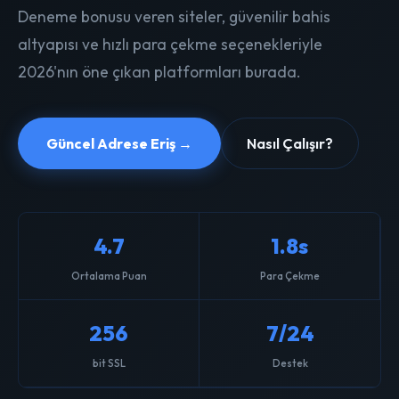
Deneme bonusu veren siteler, güvenilir bahis
altyapısı ve hızlı para çekme seçenekleriyle
2026'nın öne çıkan platformları burada.
Güncel Adrese Eriş →
Nasıl Çalışır?
4.7
1.8s
Ortalama Puan
Para Çekme
256
7/24
bit SSL
Destek