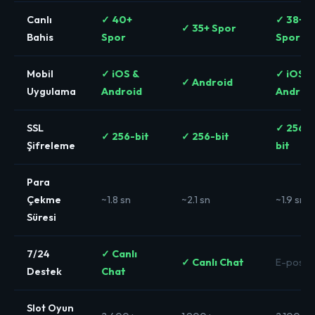
Canlı
✓ 40+
✓ 38+
✓ 35+ Spor
Bahis
Spor
Spor
Mobil
✓ iOS &
✓ iOS &
✓ Android
Uygulama
Android
Androi
SSL
✓ 256-
✓ 256-bit
✓ 256-bit
Şifreleme
bit
Para
Çekme
~1.8 sn
~2.1 sn
~1.9 sn
Süresi
7/24
✓ Canlı
✓ Canlı Chat
E-posta
Destek
Chat
Slot Oyun