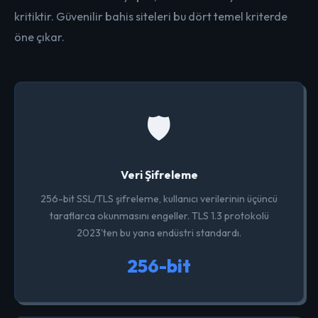
kritiktir. Güvenilir bahis siteleri bu dört temel kriterde
öne çıkar.
🛡️
Veri Şifreleme
256-bit SSL/TLS şifreleme, kullanıcı verilerinin üçüncü
taraflarca okunmasını engeller. TLS 1.3 protokolü
2023'ten bu yana endüstri standardı.
256-bit