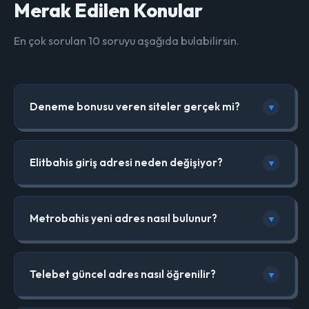
Merak Edilen Konular
En çok sorulan 10 soruyu aşağıda bulabilirsin.
Deneme bonusu veren siteler gerçek mi?
▼
Evet. Deneme bonusu sistemi, platformların yeni
kullanıcıları tanımak için uyguladığı teknik bir teşvik
Elitbahis giriş adresi neden değişiyor?
▼
mekanizmasıdır. Gerçek bakiye olarak tanımlanır; çevrim
şartlarını tamamladıktan sonra para çekme talebine
Adres değişiklikleri teknik altyapı güncellemeleri veya
açılır.
bölgesel yönlendirme ayarlarından kaynaklanır. Bu
Metrobahis yeni adres nasıl bulunur?
▼
sayfadaki "Güncel Adrese Eriş" butonu her zaman aktif
bağlantıyı gösterir.
Bu sayfanın "Güncel Adres" bölümündeki bağlantı
Metrobahis yeni adresine yönlendirir. Arama
Telebet güncel adres nasıl öğrenilir?
▼
motorlarında arama yapmak yerine doğrudan bu
sayfayı kullanman daha güvenlidir.
Telebet güncel erişim bilgisi bu sayfada düzenli olarak