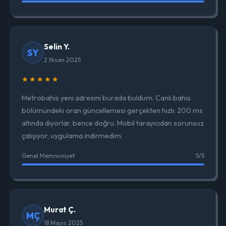
Selin Y.
SY
2 Nisan 2025
★★★★★
Metrobahis yeni adresini burada buldum. Canlı bahis
bölümündeki oran güncellemesi gerçekten hızlı; 200 ms
altında diyorlar, bence doğru. Mobil tarayıcıdan sorunsuz
çalışıyor, uygulama indirmedim.
Genel Memnuniyet
5/5
Murat Ç.
MÇ
18 Mayıs 2025