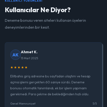
KULLANICI YORUMLARI
Kullanıcılar Ne Diyor?
Deneme bonusu veren siteleri kullanan üyelerin
deneyimlerinden bir kesit.
Ahmet K.
AK
15 Mart 2025
★★★★★
Elitbahis giriş adresine bu sayfadan ulaştım ve hesap
açma işlemi gerçekten 60 saniye sürdü. Deneme
bonusu otomatik tanımlandı, ek bir işlem yapmam
gerekmedi. Para çekme de beklediğimden hızlı oldu.
Genel Memnuniyet
5/5