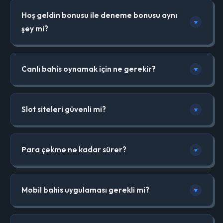
güncellenir. Sayfayı yer imlerine ekleyerek her zaman
Hoş geldin bonusu ile deneme bonusu aynı
▼
doğru adrese ulaşabilirsin.
şey mi?
Hoş geldin bonusu genellikle ilk yatırımın belirli bir
yüzdesi olarak verilir. Deneme bonusu ise yatırım şartı
Canlı bahis oynamak için ne gerekir?
▼
olmaksızın tanımlanan bakiyedir. İkisi farklı
mekanizmalar olmakla birlikte bazı platformlar her
Kayıtlı bir hesap ve minimum bakiye yeterlidir. Canlı
ikisini birlikte sunar.
bahis bölümünde 40'tan fazla spor dalında anlık oran
Slot siteleri güvenli mi?
▼
takibi yapılabilir. Stabil bir internet bağlantısı, 200 ms
altında gecikme için önerilir.
256-bit SSL şifreleme kullanan ve şeffaf RTP oranları
yayınlayan slot siteleri teknik açıdan güvenlidir. RTP oranı
Para çekme ne kadar sürer?
▼
%94 altında olan oyunları tercih etmemek genel bir
kullanıcı tercihi.
Ortalama onay süresi 1.8 saniyedir. Banka havalesi
işlemlerinde bankanın kendi işlem süresi eklenir; bu 1–3 iş
Mobil bahis uygulaması gerekli mi?
▼
günü olabilir. Kripto ve e-cüzdan ödemeleri genellikle
aynı gün tamamlanır.
Hayır. Tüm platformlar mobil tarayıcı üzerinden tam