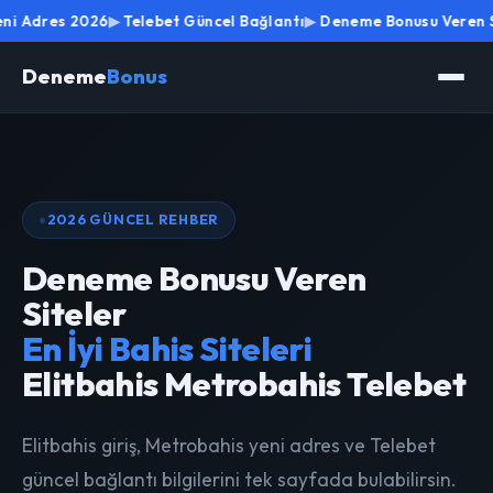
res 2026
Telebet Güncel Bağlantı
Deneme Bonusu Veren Siteler
Deneme
Bonus
2026 GÜNCEL REHBER
Deneme Bonusu Veren
Siteler
En İyi Bahis Siteleri
Elitbahis Metrobahis Telebet
Elitbahis giriş, Metrobahis yeni adres ve Telebet
güncel bağlantı bilgilerini tek sayfada bulabilirsin.