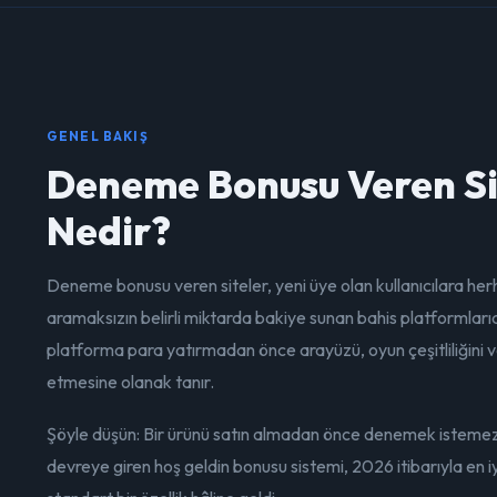
GENEL BAKIŞ
Deneme Bonusu Veren Si
Nedir?
Deneme bonusu veren siteler, yeni üye olan kullanıcılara herh
aramaksızın belirli miktarda bakiye sunan bahis platformlarıdır
platforma para yatırmadan önce arayüzü, oyun çeşitliliğini v
etmesine olanak tanır.
Şöyle düşün: Bir ürünü satın almadan önce denemek isteme
devreye giren hoş geldin bonusu sistemi, 2026 itibarıyla en iy