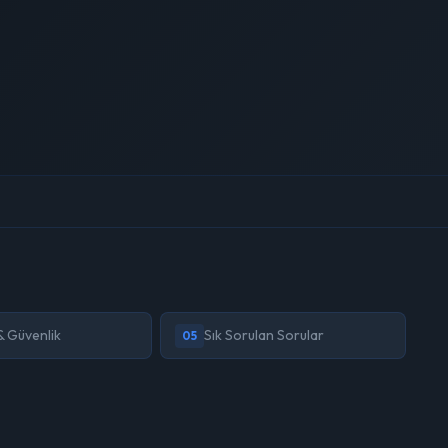
 Güvenlik
Sık Sorulan Sorular
05