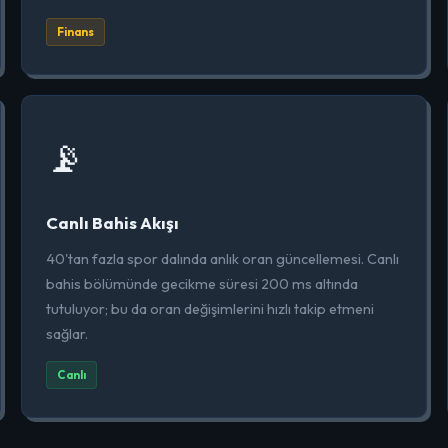
Finans
📡
Canlı Bahis Akışı
40'tan fazla spor dalında anlık oran güncellemesi. Canlı
bahis bölümünde gecikme süresi 200 ms altında
tutuluyor; bu da oran değişimlerini hızlı takip etmeni
sağlar.
Canlı