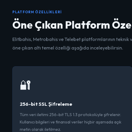
PLATFORM ÖZELLIKLERI
Öne Çıkan Platform Özel
Elitbahis, Metrobahis ve Telebet platformlarının teknik 
öne çıkan altı temel özelliği aşağıda inceleyebilirsin.
🔐
256-bit SSL Şifreleme
Tüm veri iletimi 256-bit TLS 1.3 protokolüyle şifrelenir.
Kullanıcı bilgileri ve finansal veriler hiçbir aşamada açık
metin olarak iletilmez.