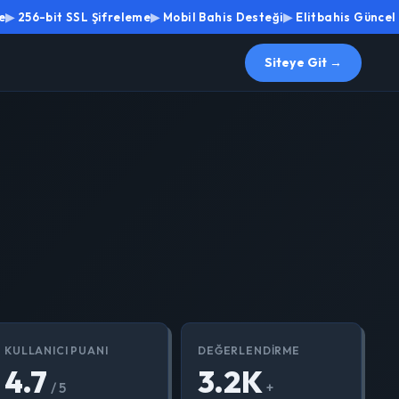
6-bit SSL Şifreleme
Mobil Bahis Desteği
Elitbahis Güncel Giriş
Siteye Git →
KULLANICI PUANI
DEĞERLENDIRME
4.7
3.2K
/ 5
+