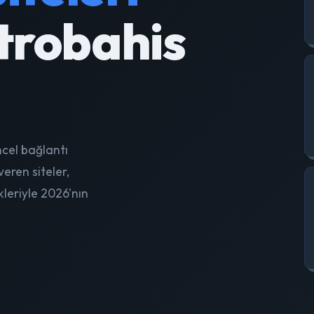
trobahis
ncel bağlantı
eren siteler,
kleriyle 2026'nın