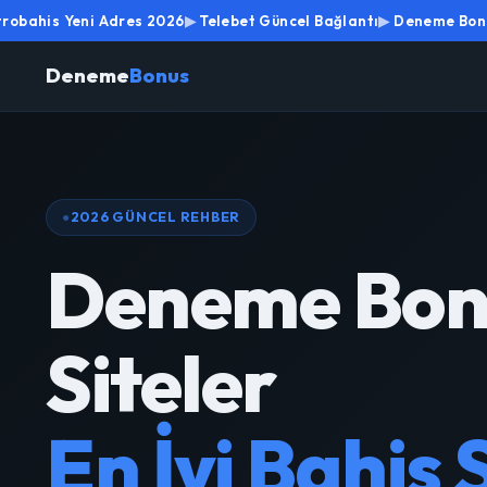
is Yeni Adres 2026
Telebet Güncel Bağlantı
Deneme Bonusu Ve
Deneme
Bonus
2026 GÜNCEL REHBER
Deneme Bon
Siteler
En İyi Bahis S