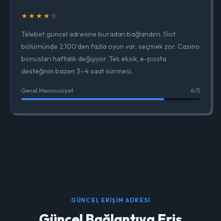
★★★★☆
Telebet güncel adresine buradan bağlandım. Slot
bölümünde 2.100'den fazla oyun var, seçmek zor. Casino
bonusları haftalık değişiyor. Tek eksik, e-posta
desteğinin bazen 3–4 saat sürmesi.
Genel Memnuniyet
4/5
GÜNCEL ERIŞIM ADRESI
Güncel Bağlantıya Eriş