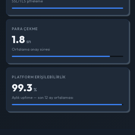
SSL/TLS şifreleme
PARA ÇEKME
1.8
sn
Ortalama onay süresi
PLATFORM ERIŞILEBILIRLIK
99.3
%
Aylık uptime — son 12 ay ortalaması