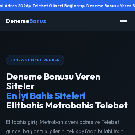
es 2026
Telebet Güncel Bağlantı
Deneme Bonusu Veren Siteler
Deneme
Bonus
2026 GÜNCEL REHBER
Deneme Bonusu Veren
Siteler
En İyi Bahis Siteleri
Elitbahis Metrobahis Telebet
Elitbahis giriş, Metrobahis yeni adres ve Telebet
güncel bağlantı bilgilerini tek sayfada bulabilirsin.