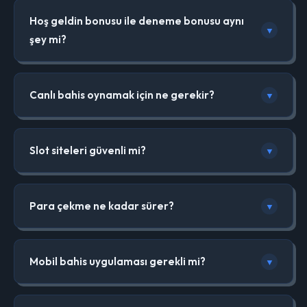
güncellenir. Sayfayı yer imlerine ekleyerek her zaman
Hoş geldin bonusu ile deneme bonusu aynı
▼
doğru adrese ulaşabilirsin.
şey mi?
Hoş geldin bonusu genellikle ilk yatırımın belirli bir
yüzdesi olarak verilir. Deneme bonusu ise yatırım şartı
Canlı bahis oynamak için ne gerekir?
▼
olmaksızın tanımlanan bakiyedir. İkisi farklı
mekanizmalar olmakla birlikte bazı platformlar her
Kayıtlı bir hesap ve minimum bakiye yeterlidir. Canlı
ikisini birlikte sunar.
bahis bölümünde 40'tan fazla spor dalında anlık oran
Slot siteleri güvenli mi?
▼
takibi yapılabilir. Stabil bir internet bağlantısı, 200 ms
altında gecikme için önerilir.
256-bit SSL şifreleme kullanan ve şeffaf RTP oranları
yayınlayan slot siteleri teknik açıdan güvenlidir. RTP oranı
Para çekme ne kadar sürer?
▼
%94 altında olan oyunları tercih etmemek genel bir
kullanıcı tercihi.
Ortalama onay süresi 1.8 saniyedir. Banka havalesi
işlemlerinde bankanın kendi işlem süresi eklenir; bu 1–3 iş
Mobil bahis uygulaması gerekli mi?
▼
günü olabilir. Kripto ve e-cüzdan ödemeleri genellikle
aynı gün tamamlanır.
Hayır. Tüm platformlar mobil tarayıcı üzerinden tam