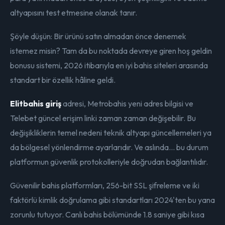
altyapısını test etmesine olanak tanır.
Şöyle düşün: Bir ürünü satın almadan önce denemek
istemez misin? Tam da bu noktada devreye giren hoş geldin
bonusu sistemi, 2026 itibarıyla en iyi bahis siteleri arasında
standart bir özellik hâline geldi.
Elitbahis giriş
adresi, Metrobahis yeni adres bilgisi ve
Telebet güncel erişim linki zaman zaman değişebilir. Bu
değişikliklerin temel nedeni teknik altyapı güncellemeleri ya
da bölgesel yönlendirme ayarlarıdır. Ve aslında... bu durum
platformun güvenlik protokolleriyle doğrudan bağlantılıdır.
Güvenilir bahis platformları, 256-bit SSL şifreleme ve iki
faktörlü kimlik doğrulama gibi standartları 2024'ten bu yana
zorunlu tutuyor. Canlı bahis bölümünde 1.8 saniye gibi kısa