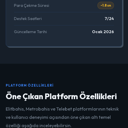
Para Çekme Süresi
~1.8 sn
Destek Saatleri
7/24
Güncelleme Tarihi
Ocak 2026
PLATFORM ÖZELLIKLERI
Öne Çıkan Platform Özellikleri
Elitbahis, Metrobahis ve Telebet platformlarının teknik
ve kullanıcı deneyimi açısından öne çıkan altı temel
özelliği aşağıda inceleyebilirsin.