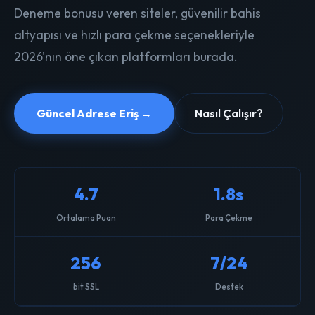
Deneme bonusu veren siteler, güvenilir bahis
altyapısı ve hızlı para çekme seçenekleriyle
2026'nın öne çıkan platformları burada.
Güncel Adrese Eriş →
Nasıl Çalışır?
4.7
1.8s
Ortalama Puan
Para Çekme
256
7/24
bit SSL
Destek