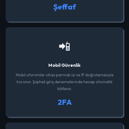
Şeffaf
📲
Mobil Güvenlik
Mobil oturumlar cihaz parmak izi ve IP doğrulamasıyla
korunur. Şüpheli giriş denemelerinde hesap otomatik
kilitlenir.
2FA