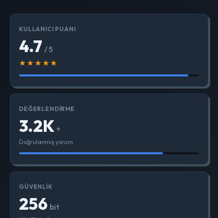
KULLANICI PUANI
4.7
/ 5
★★★★★
DEĞERLENDIRME
3.2K
+
Doğrulanmış yorum
GÜVENLIK
256
bit