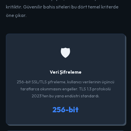
kritiktir. Güvenilir bahis siteleri bu dört temel kriterde
öne çıkar.
🛡️
Veri Şifreleme
256-bit SSL/TLS şifreleme, kullanıcı verilerinin üçüncü
taraflarca okunmasını engeller. TLS 1.3 protokolü
2023'ten bu yana endüstri standardı.
256-bit