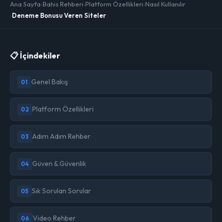
Ana Sayfa
Bahis Rehberi
Platform Özellikleri
Nasıl Kullanılır
Deneme Bonusu Veren Siteler
📋 İçindekiler
Genel Bakış
01
Platform Özellikleri
02
Adım Adım Rehber
03
Güven & Güvenlik
04
Sık Sorulan Sorular
05
Video Rehber
06