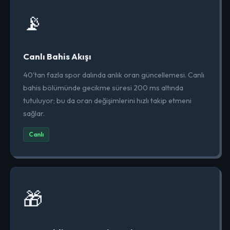
📡
Canlı Bahis Akışı
40'tan fazla spor dalında anlık oran güncellemesi. Canlı
bahis bölümünde gecikme süresi 200 ms altında
tutuluyor; bu da oran değişimlerini hızlı takip etmeni
sağlar.
Canlı
🎁