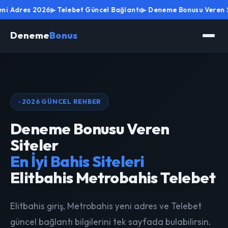
es 2026
Telebet Güncel Bağlantı
Deneme Bonusu Veren Siteler
Deneme
Bonus
2026 GÜNCEL REHBER
Deneme Bonusu Veren
Siteler
En İyi Bahis Siteleri
Elitbahis Metrobahis Telebet
Elitbahis giriş, Metrobahis yeni adres ve Telebet
güncel bağlantı bilgilerini tek sayfada bulabilirsin.