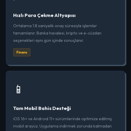
Hızlı Para Çekme Altyapısı
Ortalama 1.8 saniyelik onay süresiyle işlemler
tamamlanır. Banka havalesi, kripto ve e-cüzdan
seçenekleri aynı gün içinde sonuçlanır.
Finans
📱
Tam Mobil Bahis Desteği
iOS 16+ ve Android 11+ sürümlerinde optimize edilmiş
mobil arayüz. Uygulama indirmek zorunda kalmadan