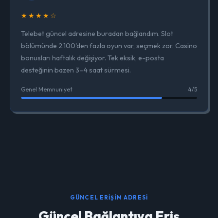
★★★★☆
Telebet güncel adresine buradan bağlandım. Slot
bölümünde 2.100'den fazla oyun var, seçmek zor. Casino
bonusları haftalık değişiyor. Tek eksik, e-posta
desteğinin bazen 3–4 saat sürmesi.
Genel Memnuniyet
4/5
GÜNCEL ERIŞIM ADRESI
Güncel Bağlantıya Eriş