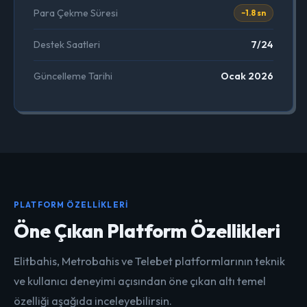
Para Çekme Süresi
~1.8 sn
Destek Saatleri
7/24
Güncelleme Tarihi
Ocak 2026
PLATFORM ÖZELLIKLERI
Öne Çıkan Platform Özellikleri
Elitbahis, Metrobahis ve Telebet platformlarının teknik
ve kullanıcı deneyimi açısından öne çıkan altı temel
özelliği aşağıda inceleyebilirsin.