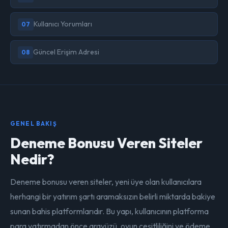
Kullanıcı Yorumları
07
Güncel Erişim Adresi
08
GENEL BAKIŞ
Deneme Bonusu Veren Siteler
Nedir?
Deneme bonusu veren siteler, yeni üye olan kullanıcılara
herhangi bir yatırım şartı aramaksızın belirli miktarda bakiye
sunan bahis platformlarıdır. Bu yapı, kullanıcının platforma
para yatırmadan önce arayüzü, oyun çeşitliliğini ve ödeme