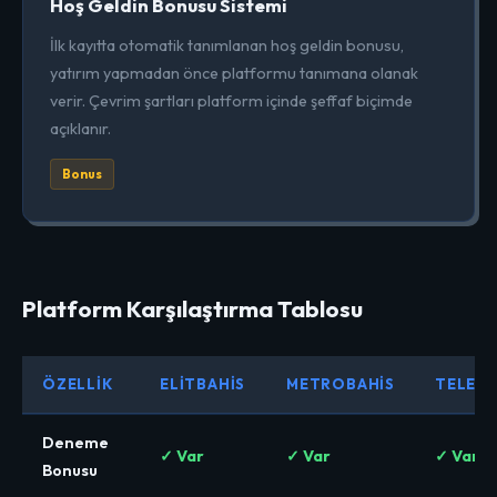
Hoş Geldin Bonusu Sistemi
İlk kayıtta otomatik tanımlanan hoş geldin bonusu,
yatırım yapmadan önce platformu tanımana olanak
verir. Çevrim şartları platform içinde şeffaf biçimde
açıklanır.
Bonus
Platform Karşılaştırma Tablosu
ÖZELLIK
ELITBAHIS
METROBAHIS
TELEB
Deneme
✓ Var
✓ Var
✓ Var
Bonusu