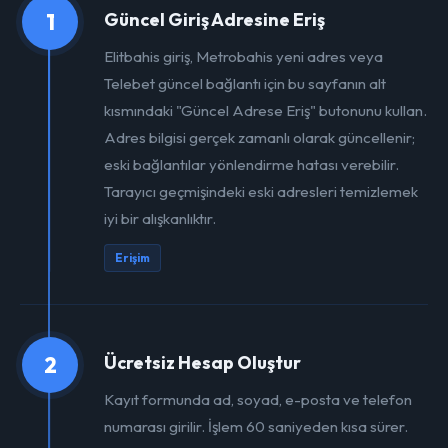
Güncel Giriş Adresine Eriş
1
Elitbahis giriş, Metrobahis yeni adres veya
Telebet güncel bağlantı için bu sayfanın alt
kısmındaki "Güncel Adrese Eriş" butonunu kullan.
Adres bilgisi gerçek zamanlı olarak güncellenir;
eski bağlantılar yönlendirme hatası verebilir.
Tarayıcı geçmişindeki eski adresleri temizlemek
iyi bir alışkanlıktır.
Erişim
Ücretsiz Hesap Oluştur
2
Kayıt formunda ad, soyad, e-posta ve telefon
numarası girilir. İşlem 60 saniyeden kısa sürer.