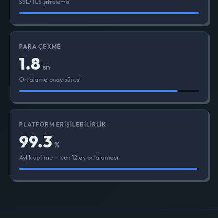
SSL/TLS şifreleme
PARA ÇEKME
1.8
sn
Ortalama onay süresi
PLATFORM ERIŞILEBILIRLIK
99.3
%
Aylık uptime — son 12 ay ortalaması