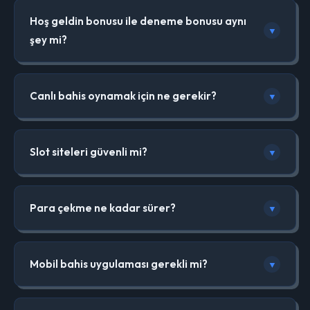
güncellenir. Sayfayı yer imlerine ekleyerek her zaman
Hoş geldin bonusu ile deneme bonusu aynı
▼
doğru adrese ulaşabilirsin.
şey mi?
Hoş geldin bonusu genellikle ilk yatırımın belirli bir
yüzdesi olarak verilir. Deneme bonusu ise yatırım şartı
Canlı bahis oynamak için ne gerekir?
▼
olmaksızın tanımlanan bakiyedir. İkisi farklı
mekanizmalar olmakla birlikte bazı platformlar her
Kayıtlı bir hesap ve minimum bakiye yeterlidir. Canlı
ikisini birlikte sunar.
bahis bölümünde 40'tan fazla spor dalında anlık oran
Slot siteleri güvenli mi?
▼
takibi yapılabilir. Stabil bir internet bağlantısı, 200 ms
altında gecikme için önerilir.
256-bit SSL şifreleme kullanan ve şeffaf RTP oranları
yayınlayan slot siteleri teknik açıdan güvenlidir. RTP oranı
Para çekme ne kadar sürer?
▼
%94 altında olan oyunları tercih etmemek genel bir
kullanıcı tercihi.
Ortalama onay süresi 1.8 saniyedir. Banka havalesi
işlemlerinde bankanın kendi işlem süresi eklenir; bu 1–3 iş
Mobil bahis uygulaması gerekli mi?
▼
günü olabilir. Kripto ve e-cüzdan ödemeleri genellikle
aynı gün tamamlanır.
Hayır. Tüm platformlar mobil tarayıcı üzerinden tam