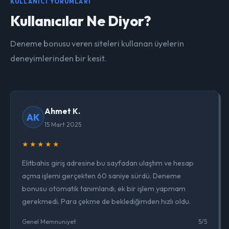
KULLANICI YORUMLARI
Kullanıcılar Ne Diyor?
Deneme bonusu veren siteleri kullanan üyelerin
deneyimlerinden bir kesit.
Ahmet K.
AK
15 Mart 2025
★★★★★
Elitbahis giriş adresine bu sayfadan ulaştım ve hesap
açma işlemi gerçekten 60 saniye sürdü. Deneme
bonusu otomatik tanımlandı, ek bir işlem yapmam
gerekmedi. Para çekme de beklediğimden hızlı oldu.
Genel Memnuniyet
5/5