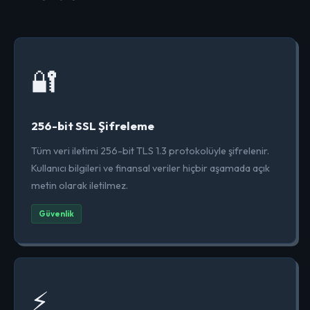
🔐
256-bit SSL Şifreleme
Tüm veri iletimi 256-bit TLS 1.3 protokolüyle şifrelenir.
Kullanıcı bilgileri ve finansal veriler hiçbir aşamada açık
metin olarak iletilmez.
Güvenlik
⚡