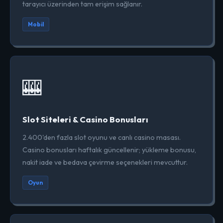
tarayıcı üzerinden tam erişim sağlanır.
Mobil
🎰
Slot Siteleri & Casino Bonusları
2.400'den fazla slot oyunu ve canlı casino masası.
Casino bonusları haftalık güncellenir; yükleme bonusu,
nakit iade ve bedava çevirme seçenekleri mevcuttur.
Oyun