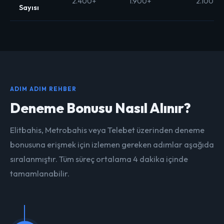
2.400+
1.900+
2.100+
Sayısı
ADIM ADIM REHBER
Deneme Bonusu Nasıl Alınır?
Elitbahis, Metrobahis veya Telebet üzerinden deneme
bonusuna erişmek için izlemen gereken adımlar aşağıda
sıralanmıştır. Tüm süreç ortalama 4 dakika içinde
tamamlanabilir.