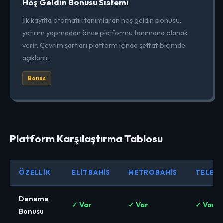
Hoş Geldin Bonusu Sistemi
İlk kayıtta otomatik tanımlanan hoş geldin bonusu,
yatırım yapmadan önce platformu tanımana olanak
verir. Çevrim şartları platform içinde şeffaf biçimde
açıklanır.
Bonus
Platform Karşılaştırma Tablosu
ÖZELLIK
ELITBAHIS
METROBAHIS
TELEB
Deneme
✓ Var
✓ Var
✓ Var
Bonusu