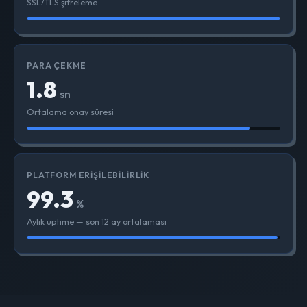
SSL/TLS şifreleme
PARA ÇEKME
1.8
sn
Ortalama onay süresi
PLATFORM ERIŞILEBILIRLIK
99.3
%
Aylık uptime — son 12 ay ortalaması