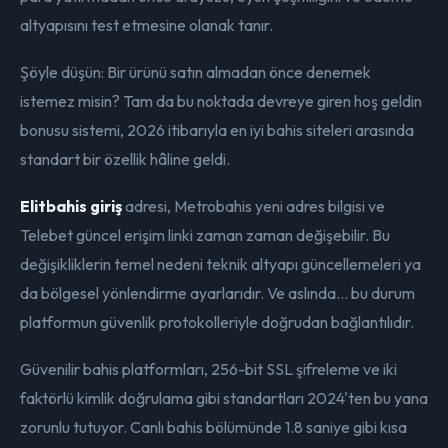
altyapısını test etmesine olanak tanır.
Şöyle düşün: Bir ürünü satın almadan önce denemek
istemez misin? Tam da bu noktada devreye giren hoş geldin
bonusu sistemi, 2026 itibarıyla en iyi bahis siteleri arasında
standart bir özellik hâline geldi.
Elitbahis giriş
adresi, Metrobahis yeni adres bilgisi ve
Telebet güncel erişim linki zaman zaman değişebilir. Bu
değişikliklerin temel nedeni teknik altyapı güncellemeleri ya
da bölgesel yönlendirme ayarlarıdır. Ve aslında... bu durum
platformun güvenlik protokolleriyle doğrudan bağlantılıdır.
Güvenilir bahis platformları, 256-bit SSL şifreleme ve iki
faktörlü kimlik doğrulama gibi standartları 2024'ten bu yana
zorunlu tutuyor. Canlı bahis bölümünde 1.8 saniye gibi kısa