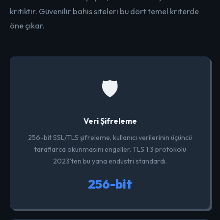
kritiktir. Güvenilir bahis siteleri bu dört temel kriterde
öne çıkar.
🛡️
Veri Şifreleme
256-bit SSL/TLS şifreleme, kullanıcı verilerinin üçüncü
taraflarca okunmasını engeller. TLS 1.3 protokolü
2023'ten bu yana endüstri standardı.
256-bit