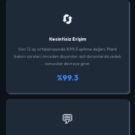
🔄
Kesintisiz Erişim
Son 12 ay ortalamasında %99.3 uptime değeri. Planlı
bakım süreleri önceden duyurulur; acil durumlarda yedek
sunucular devreye girer.
%99.3
💬