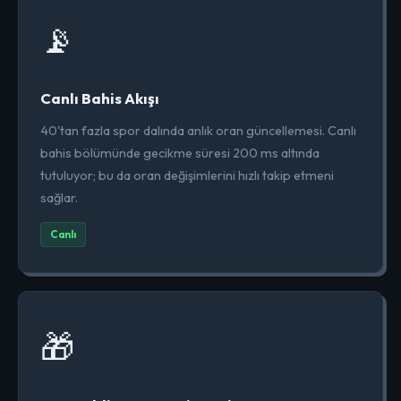
📡
Canlı Bahis Akışı
40'tan fazla spor dalında anlık oran güncellemesi. Canlı
bahis bölümünde gecikme süresi 200 ms altında
tutuluyor; bu da oran değişimlerini hızlı takip etmeni
sağlar.
Canlı
🎁