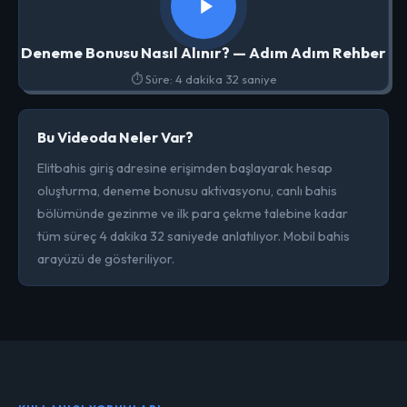
Deneme Bonusu Nasıl Alınır? — Adım Adım Rehber
⏱ Süre: 4 dakika 32 saniye
Bu Videoda Neler Var?
Elitbahis giriş adresine erişimden başlayarak hesap
oluşturma, deneme bonusu aktivasyonu, canlı bahis
bölümünde gezinme ve ilk para çekme talebine kadar
tüm süreç 4 dakika 32 saniyede anlatılıyor. Mobil bahis
arayüzü de gösteriliyor.