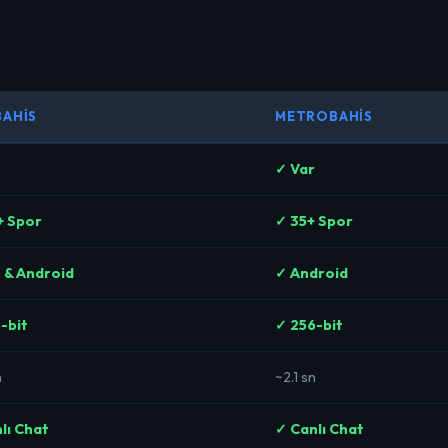
BAHIS
METROBAHIS
✓ Var
+ Spor
✓ 35+ Spor
 & Android
✓ Android
-bit
✓ 256-bit
n
~2.1 sn
lı Chat
✓ Canlı Chat