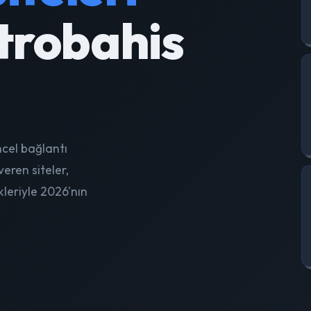
trobahis
ncel bağlantı
eren siteler,
kleriyle 2026'nın