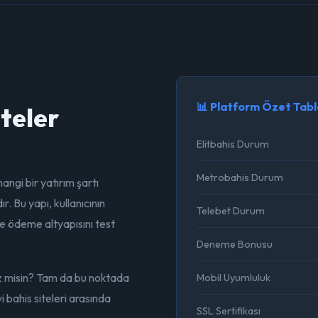
📊 Platform Özet Tab
teler
Elitbahis Durum
Metrobahis Durum
angi bir yatırım şartı
. Bu yapı, kullanıcının
Telebet Durum
e ödeme altyapısını test
Deneme Bonusu
z misin? Tam da bu noktada
Mobil Uyumluluk
i bahis siteleri arasında
SSL Sertifikası