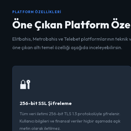
PLATFORM ÖZELLIKLERI
Öne Çıkan Platform Özel
Elitbahis, Metrobahis ve Telebet platformlarının teknik 
öne çıkan altı temel özelliği aşağıda inceleyebilirsin.
🔐
256-bit SSL Şifreleme
Tüm veri iletimi 256-bit TLS 1.3 protokolüyle şifrelenir.
Kullanıcı bilgileri ve finansal veriler hiçbir aşamada açık
metin olarak iletilmez.