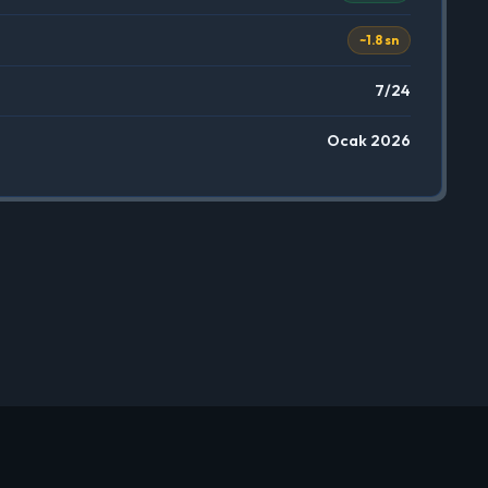
~1.8 sn
7/24
Ocak 2026