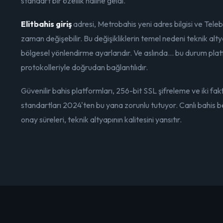
standart bir özellik hâline geldi.
Elitbahis giriş
adresi, Metrobahis yeni adres bilgisi ve Teleb
zaman değişebilir. Bu değişikliklerin temel nedeni teknik alt
bölgesel yönlendirme ayarlarıdır. Ve aslında... bu durum pla
protokolleriyle doğrudan bağlantılıdır.
Güvenilir bahis platformları, 256-bit SSL şifreleme ve iki fak
standartları 2024'ten bu yana zorunlu tutuyor. Canlı bahis b
onay süreleri, teknik altyapının kalitesini yansıtır.