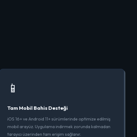
📱
Tam Mobil Bahis Desteği
iOS 16+ ve Android 11+ sürümlerinde optimize edilmiş
mobil arayüz. Uygulama indirmek zorunda kalmadan
tarayıcı üzerinden tam erişim sağlanır.