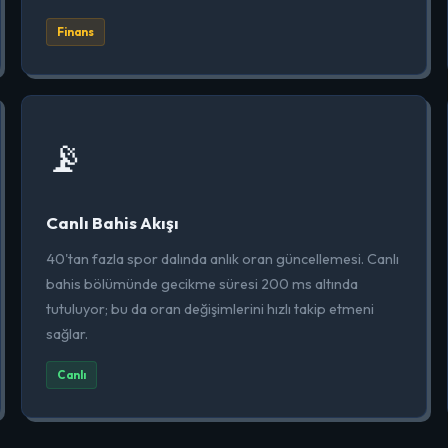
Finans
📡
Canlı Bahis Akışı
40'tan fazla spor dalında anlık oran güncellemesi. Canlı
bahis bölümünde gecikme süresi 200 ms altında
tutuluyor; bu da oran değişimlerini hızlı takip etmeni
sağlar.
Canlı