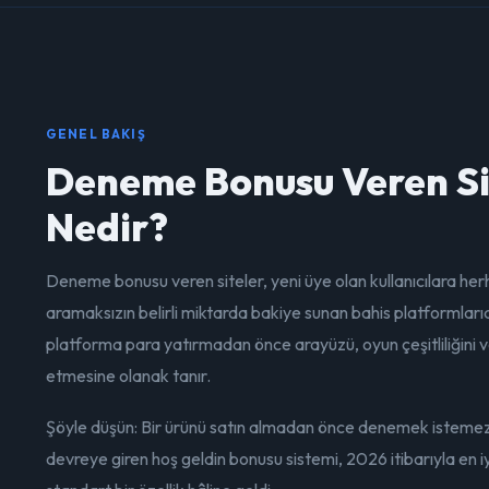
GENEL BAKIŞ
Deneme Bonusu Veren Si
Nedir?
Deneme bonusu veren siteler, yeni üye olan kullanıcılara herh
aramaksızın belirli miktarda bakiye sunan bahis platformlarıdır
platforma para yatırmadan önce arayüzü, oyun çeşitliliğini v
etmesine olanak tanır.
Şöyle düşün: Bir ürünü satın almadan önce denemek isteme
devreye giren hoş geldin bonusu sistemi, 2026 itibarıyla en iy