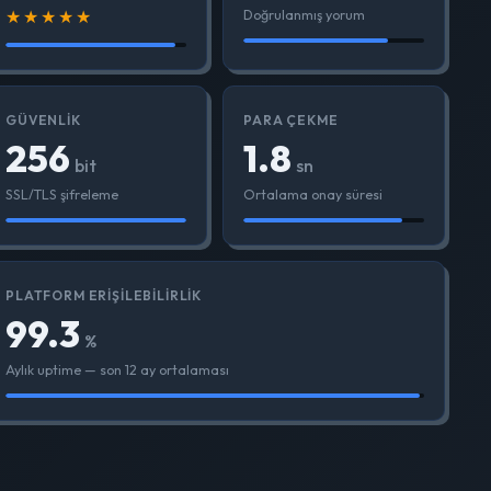
★★★★★
Doğrulanmış yorum
GÜVENLIK
PARA ÇEKME
256
1.8
bit
sn
SSL/TLS şifreleme
Ortalama onay süresi
PLATFORM ERIŞILEBILIRLIK
99.3
%
Aylık uptime — son 12 ay ortalaması