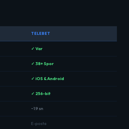
TELEBET
✓ Var
✓ 38+ Spor
✓ iOS & Android
✓ 256-bit
~1.9 sn
E-posta