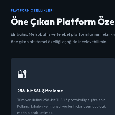
PLATFORM ÖZELLIKLERI
Öne Çıkan Platform Özel
Elitbahis, Metrobahis ve Telebet platformlarının teknik 
öne çıkan altı temel özelliği aşağıda inceleyebilirsin.
🔐
256-bit SSL Şifreleme
Tüm veri iletimi 256-bit TLS 1.3 protokolüyle şifrelenir.
Kullanıcı bilgileri ve finansal veriler hiçbir aşamada açık
metin olarak iletilmez.