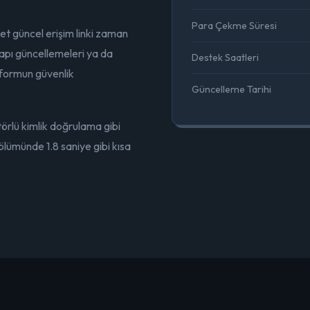
Para Çekme Süresi
et güncel erişim linki zaman
yapı güncellemeleri ya da
Destek Saatleri
tformun güvenlik
Güncelleme Tarihi
törlü kimlik doğrulama gibi
ölümünde 1.8 saniye gibi kısa