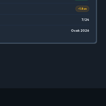
~1.8 sn
7/24
Ocak 2026