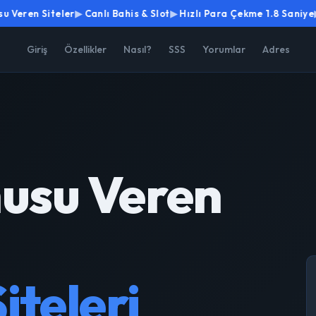
en Siteler
Canlı Bahis & Slot
Hızlı Para Çekme 1.8 Saniye
256
Giriş
Özellikler
Nasıl?
SSS
Yorumlar
Adres
usu Veren
iteleri