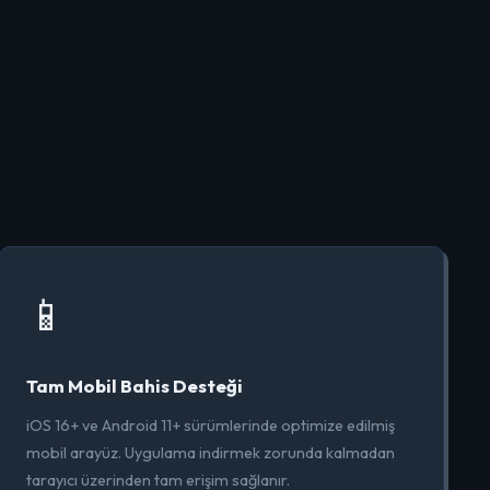
📱
Tam Mobil Bahis Desteği
iOS 16+ ve Android 11+ sürümlerinde optimize edilmiş
mobil arayüz. Uygulama indirmek zorunda kalmadan
tarayıcı üzerinden tam erişim sağlanır.