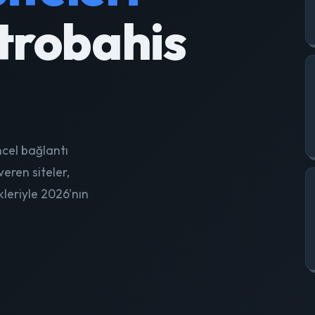
trobahis
ncel bağlantı
eren siteler,
kleriyle 2026'nın