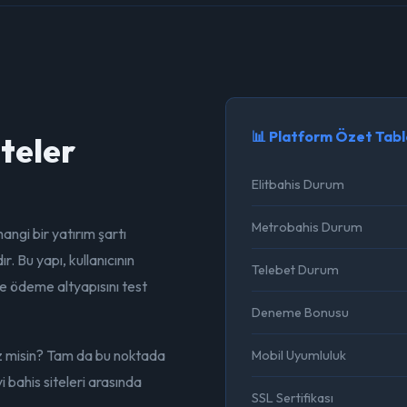
📊 Platform Özet Tab
teler
Elitbahis Durum
Metrobahis Durum
angi bir yatırım şartı
. Bu yapı, kullanıcının
Telebet Durum
e ödeme altyapısını test
Deneme Bonusu
z misin? Tam da bu noktada
Mobil Uyumluluk
i bahis siteleri arasında
SSL Sertifikası