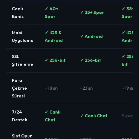
Canlı
✓ 40+
✓ 38+
✓ 35+ Spor
Bahis
Spor
Spor
Mobil
✓ iOS &
✓ iOS &
✓ Android
Uygulama
Android
Androi
SSL
✓ 256-
✓ 256-bit
✓ 256-bit
Şifreleme
bit
Para
Çekme
~1.8 sn
~2.1 sn
~1.9 sn
Süresi
7/24
✓ Canlı
✓ Canlı Chat
E-posta
Destek
Chat
Slot Oyun