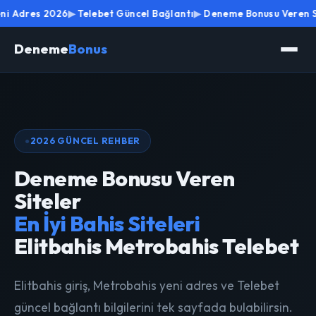
es 2026
Telebet Güncel Bağlantı
Deneme Bonusu Veren Siteler
Deneme
Bonus
2026 GÜNCEL REHBER
Deneme Bonusu Veren
Siteler
En İyi Bahis Siteleri
Elitbahis Metrobahis Telebet
Elitbahis giriş, Metrobahis yeni adres ve Telebet
güncel bağlantı bilgilerini tek sayfada bulabilirsin.