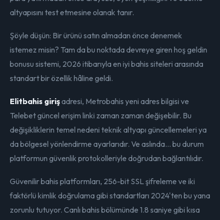
altyapısını test etmesine olanak tanır.
Şöyle düşün: Bir ürünü satın almadan önce denemek
istemez misin? Tam da bu noktada devreye giren hoş geldin
bonusu sistemi, 2026 itibarıyla en iyi bahis siteleri arasında
standart bir özellik hâline geldi.
Elitbahis giriş
adresi, Metrobahis yeni adres bilgisi ve
Telebet güncel erişim linki zaman zaman değişebilir. Bu
değişikliklerin temel nedeni teknik altyapı güncellemeleri ya
da bölgesel yönlendirme ayarlarıdır. Ve aslında... bu durum
platformun güvenlik protokolleriyle doğrudan bağlantılıdır.
Güvenilir bahis platformları, 256-bit SSL şifreleme ve iki
faktörlü kimlik doğrulama gibi standartları 2024'ten bu yana
zorunlu tutuyor. Canlı bahis bölümünde 1.8 saniye gibi kısa