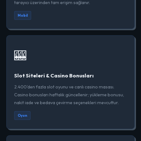
tarayıcı üzerinden tam erişim sağlanır.
Mobil
🎰
Slot Siteleri & Casino Bonusları
2.400'den fazla slot oyunu ve canlı casino masası.
Casino bonusları haftalık güncellenir; yükleme bonusu,
nakit iade ve bedava çevirme seçenekleri mevcuttur.
Oyun