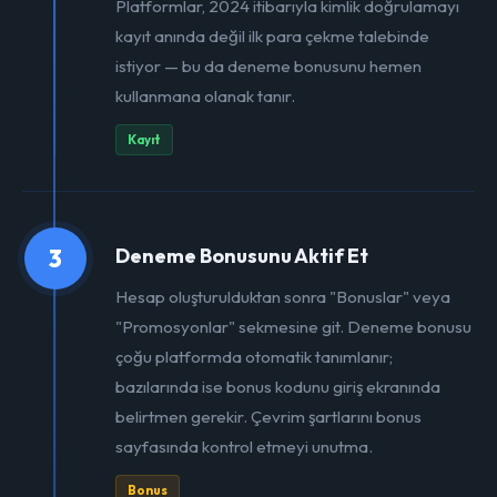
Platformlar, 2024 itibarıyla kimlik doğrulamayı
kayıt anında değil ilk para çekme talebinde
istiyor — bu da deneme bonusunu hemen
kullanmana olanak tanır.
Kayıt
Deneme Bonusunu Aktif Et
3
Hesap oluşturulduktan sonra "Bonuslar" veya
"Promosyonlar" sekmesine git. Deneme bonusu
çoğu platformda otomatik tanımlanır;
bazılarında ise bonus kodunu giriş ekranında
belirtmen gerekir. Çevrim şartlarını bonus
sayfasında kontrol etmeyi unutma.
Bonus