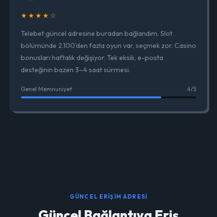
★★★★☆
Telebet güncel adresine buradan bağlandım. Slot
bölümünde 2.100'den fazla oyun var, seçmek zor. Casino
bonusları haftalık değişiyor. Tek eksik, e-posta
desteğinin bazen 3–4 saat sürmesi.
Genel Memnuniyet
4/5
GÜNCEL ERIŞIM ADRESI
Güncel Bağlantıya Eriş