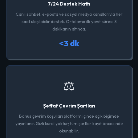
7/24 Destek Hattı
Canlı sohbet, e-posta ve sosyal medya kanallarıyla her
saat ulaşılabilir destek. Ortalama ilk yanıt süresi 3
dakikanın altında.
<3 dk
⚖️
Şeffaf Çevrim Şartları
Bonus çevrim koşulları platform içinde açık biçimde
yayınlanır. Gizli kural yoktur; tüm şartlar kayıt öncesinde
okunabilir.