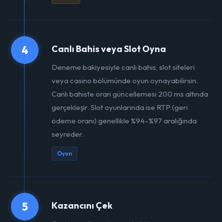
Canlı Bahis veya Slot Oyna
4
Deneme bakiyesiyle canlı bahis, slot siteleri
veya casino bölümünde oyun oynayabilirsin.
Canlı bahiste oran güncellemesi 200 ms altında
gerçekleşir. Slot oyunlarında ise RTP (geri
ödeme oranı) genellikle %94–%97 aralığında
seyreder.
Oyun
Kazancını Çek
5