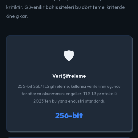
kritiktir. Güvenilir bahis siteleri bu dört temel kriterde
öne çıkar.
🛡️
Veri Şifreleme
256-bit SSL/TLS şifreleme, kullanıcı verilerinin üçüncü
taraflarca okunmasını engeller. TLS 1.3 protokolü
2023'ten bu yana endüstri standardı.
256-bit