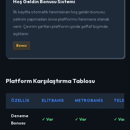
Hoş Geldin Bonusu Sistemi
İlk kayıtta otomatik tanımlanan hoş geldin bonusu,
yatırım yapmadan önce platformu tanımana olanak
verir. Çevrim şartları platform içinde şeffaf biçimde
açıklanır.
Bonus
Platform Karşılaştırma Tablosu
ÖZELLIK
ELITBAHIS
METROBAHIS
TELEB
Deneme
✓ Var
✓ Var
✓ Var
Bonusu