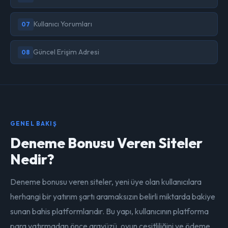
Kullanıcı Yorumları
07
Güncel Erişim Adresi
08
GENEL BAKIŞ
Deneme Bonusu Veren Siteler
Nedir?
Deneme bonusu veren siteler, yeni üye olan kullanıcılara
herhangi bir yatırım şartı aramaksızın belirli miktarda bakiye
sunan bahis platformlarıdır. Bu yapı, kullanıcının platforma
para yatırmadan önce arayüzü, oyun çeşitliliğini ve ödeme