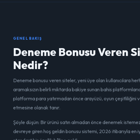
GENEL BAKIŞ
Deneme Bonusu Veren Si
Nedir?
Deneme bonusu veren siteler, yeni üye olan kullanıcılara herh
aramaksızın belirli miktarda bakiye sunan bahis platformlarıdır
platforma para yatırmadan önce arayüzü, oyun çeşitliliğini v
etmesine olanak tanır.
Şöyle düşün: Bir ürünü satın almadan önce denemek isteme
devreye giren hoş geldin bonusu sistemi, 2026 itibarıyla en iy