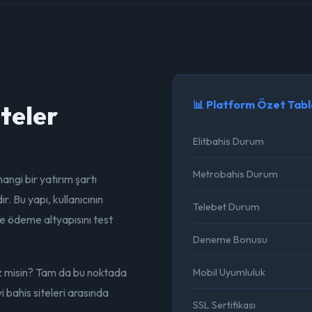
📊 Platform Özet Tab
teler
Elitbahis Durum
Metrobahis Durum
angi bir yatırım şartı
. Bu yapı, kullanıcının
Telebet Durum
e ödeme altyapısını test
Deneme Bonusu
z misin? Tam da bu noktada
Mobil Uyumluluk
i bahis siteleri arasında
SSL Sertifikası