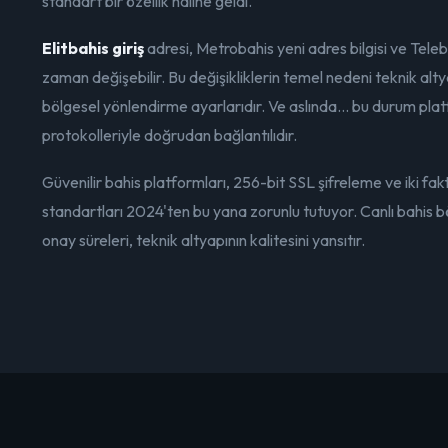
standart bir özellik hâline geldi.
Elitbahis giriş
adresi, Metrobahis yeni adres bilgisi ve Teleb
zaman değişebilir. Bu değişikliklerin temel nedeni teknik alt
bölgesel yönlendirme ayarlarıdır. Ve aslında... bu durum pla
protokolleriyle doğrudan bağlantılıdır.
Güvenilir bahis platformları, 256-bit SSL şifreleme ve iki fak
standartları 2024'ten bu yana zorunlu tutuyor. Canlı bahis b
onay süreleri, teknik altyapının kalitesini yansıtır.