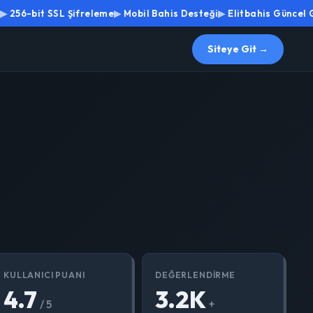
-bit SSL Şifreleme
Mobil Bahis Desteği
Elitbahis Güncel Giriş
Siteye Git →
KULLANICI PUANI
DEĞERLENDIRME
4.7
3.2K
/ 5
+