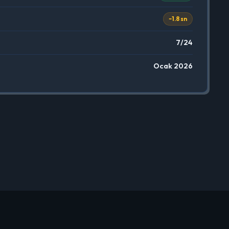
~1.8 sn
7/24
Ocak 2026