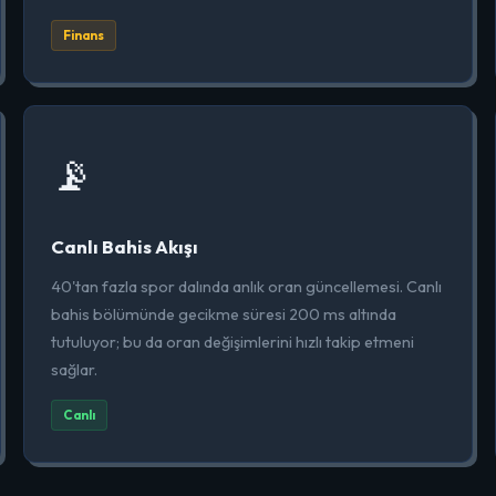
Finans
📡
Canlı Bahis Akışı
40'tan fazla spor dalında anlık oran güncellemesi. Canlı
bahis bölümünde gecikme süresi 200 ms altında
tutuluyor; bu da oran değişimlerini hızlı takip etmeni
sağlar.
Canlı