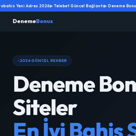
is Yeni Adres 2026
Telebet Güncel Bağlantı
Deneme Bonusu Ver
Deneme
Bonus
2026 GÜNCEL REHBER
Deneme Bon
Siteler
En İyi Bahis S