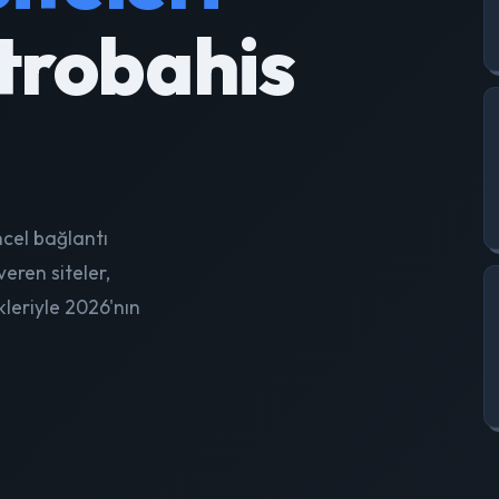
trobahis
ncel bağlantı
eren siteler,
kleriyle 2026'nın