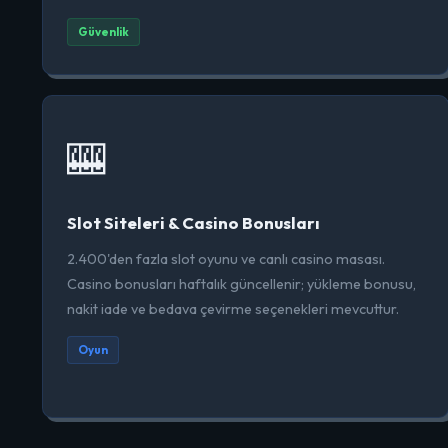
Güvenlik
🎰
Slot Siteleri & Casino Bonusları
2.400'den fazla slot oyunu ve canlı casino masası.
Casino bonusları haftalık güncellenir; yükleme bonusu,
nakit iade ve bedava çevirme seçenekleri mevcuttur.
Oyun