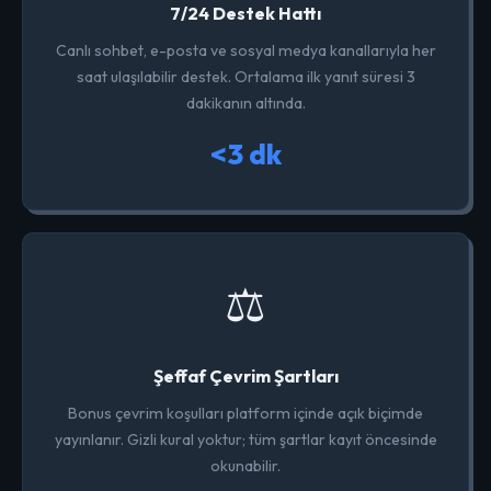
7/24 Destek Hattı
Canlı sohbet, e-posta ve sosyal medya kanallarıyla her
saat ulaşılabilir destek. Ortalama ilk yanıt süresi 3
dakikanın altında.
<3 dk
⚖️
Şeffaf Çevrim Şartları
Bonus çevrim koşulları platform içinde açık biçimde
yayınlanır. Gizli kural yoktur; tüm şartlar kayıt öncesinde
okunabilir.