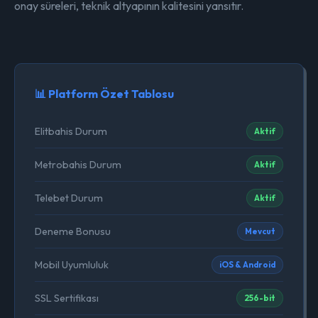
onay süreleri, teknik altyapının kalitesini yansıtır.
📊 Platform Özet Tablosu
Elitbahis Durum
Aktif
Metrobahis Durum
Aktif
Telebet Durum
Aktif
Deneme Bonusu
Mevcut
Mobil Uyumluluk
iOS & Android
SSL Sertifikası
256-bit