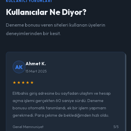
KULLANICI YORUMLARI
Kullanıcılar Ne Diyor?
Deneme bonusu veren siteleri kullanan üyelerin
deneyimlerinden bir kesit.
Ahmet K.
AK
15 Mart 2025
★★★★★
Elitbahis giriş adresine bu sayfadan ulaştım ve hesap
açma işlemi gerçekten 60 saniye sürdü. Deneme
bonusu otomatik tanımlandı, ek bir işlem yapmam
gerekmedi. Para çekme de beklediğimden hızlı oldu.
Genel Memnuniyet
5/5