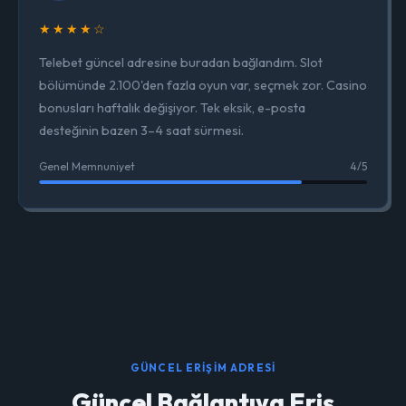
★★★★☆
Telebet güncel adresine buradan bağlandım. Slot
bölümünde 2.100'den fazla oyun var, seçmek zor. Casino
bonusları haftalık değişiyor. Tek eksik, e-posta
desteğinin bazen 3–4 saat sürmesi.
Genel Memnuniyet
4/5
GÜNCEL ERIŞIM ADRESI
Güncel Bağlantıya Eriş