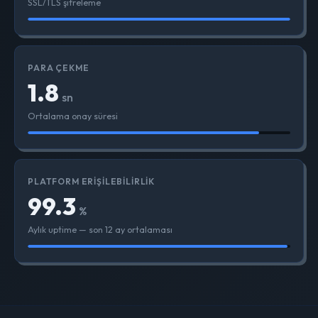
SSL/TLS şifreleme
PARA ÇEKME
1.8
sn
Ortalama onay süresi
PLATFORM ERIŞILEBILIRLIK
99.3
%
Aylık uptime — son 12 ay ortalaması