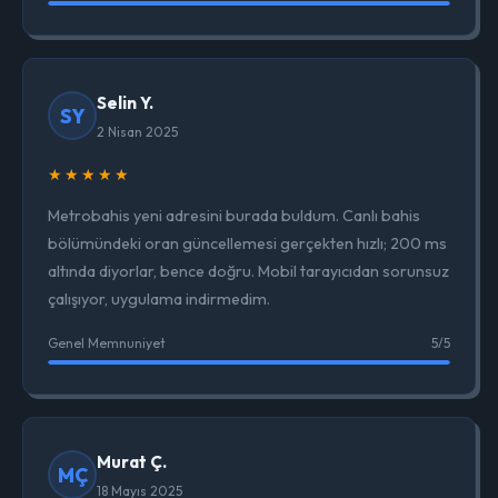
Selin Y.
SY
2 Nisan 2025
★★★★★
Metrobahis yeni adresini burada buldum. Canlı bahis
bölümündeki oran güncellemesi gerçekten hızlı; 200 ms
altında diyorlar, bence doğru. Mobil tarayıcıdan sorunsuz
çalışıyor, uygulama indirmedim.
Genel Memnuniyet
5/5
Murat Ç.
MÇ
18 Mayıs 2025