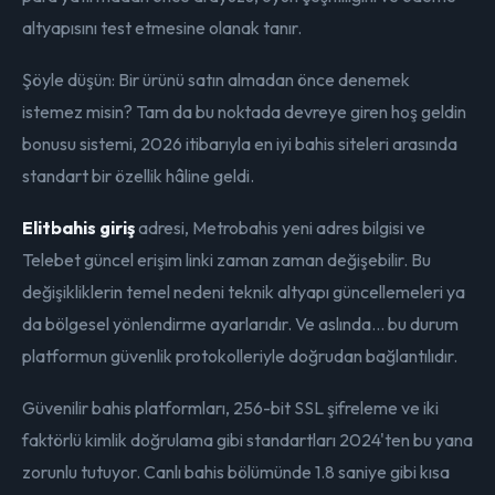
altyapısını test etmesine olanak tanır.
Şöyle düşün: Bir ürünü satın almadan önce denemek
istemez misin? Tam da bu noktada devreye giren hoş geldin
bonusu sistemi, 2026 itibarıyla en iyi bahis siteleri arasında
standart bir özellik hâline geldi.
Elitbahis giriş
adresi, Metrobahis yeni adres bilgisi ve
Telebet güncel erişim linki zaman zaman değişebilir. Bu
değişikliklerin temel nedeni teknik altyapı güncellemeleri ya
da bölgesel yönlendirme ayarlarıdır. Ve aslında... bu durum
platformun güvenlik protokolleriyle doğrudan bağlantılıdır.
Güvenilir bahis platformları, 256-bit SSL şifreleme ve iki
faktörlü kimlik doğrulama gibi standartları 2024'ten bu yana
zorunlu tutuyor. Canlı bahis bölümünde 1.8 saniye gibi kısa