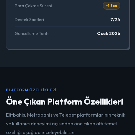
Para Çekme Süresi
~1.8 sn
Destek Saatleri
7/24
Güncelleme Tarihi
Ocak 2026
PLATFORM ÖZELLIKLERI
Öne Çıkan Platform Özellikleri
Elitbahis, Metrobahis ve Telebet platformlarının teknik
ve kullanıcı deneyimi açısından öne çıkan altı temel
özelliği aşağıda inceleyebilirsin.