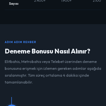
2.400+
1.900+
2.100+
Sayısı
ADIM ADIM REHBER
Deneme Bonusu Nasıl Alınır?
Elitbahis, Metrobahis veya Telebet üzerinden deneme
bonusuna erişmek için izlemen gereken adımlar aşağıda
sıralanmıştır. Tüm süreç ortalama 4 dakika içinde
tamamlanabilir.