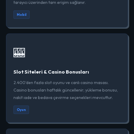
tarayıcı üzerinden tam erişim sağlanır.
Mobil
🎰
Slot Siteleri & Casino Bonusları
2.400'den fazla slot oyunu ve canlı casino masası.
Casino bonusları haftalık güncellenir; yükleme bonusu,
nakit iade ve bedava çevirme seçenekleri mevcuttur.
Oyun