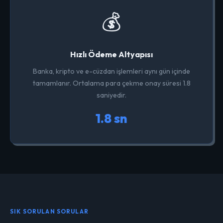
💰
Hızlı Ödeme Altyapısı
Banka, kripto ve e-cüzdan işlemleri aynı gün içinde
tamamlanır. Ortalama para çekme onay süresi 1.8
saniyedir.
1.8 sn
SIK SORULAN SORULAR