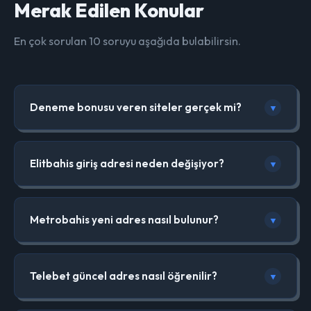
Merak Edilen Konular
En çok sorulan 10 soruyu aşağıda bulabilirsin.
Deneme bonusu veren siteler gerçek mi?
▼
Evet. Deneme bonusu sistemi, platformların yeni
kullanıcıları tanımak için uyguladığı teknik bir teşvik
Elitbahis giriş adresi neden değişiyor?
▼
mekanizmasıdır. Gerçek bakiye olarak tanımlanır; çevrim
şartlarını tamamladıktan sonra para çekme talebine
Adres değişiklikleri teknik altyapı güncellemeleri veya
açılır.
bölgesel yönlendirme ayarlarından kaynaklanır. Bu
Metrobahis yeni adres nasıl bulunur?
▼
sayfadaki "Güncel Adrese Eriş" butonu her zaman aktif
bağlantıyı gösterir.
Bu sayfanın "Güncel Adres" bölümündeki bağlantı
Metrobahis yeni adresine yönlendirir. Arama
Telebet güncel adres nasıl öğrenilir?
▼
motorlarında arama yapmak yerine doğrudan bu
sayfayı kullanman daha güvenlidir.
Telebet güncel erişim bilgisi bu sayfada düzenli olarak