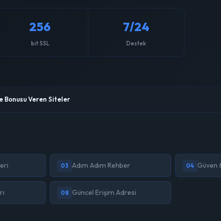
256
7/24
bit SSL
Destek
 Bonusu Veren Siteler
eri
Adım Adım Rehber
Güven &
03
04
rı
Güncel Erişim Adresi
08