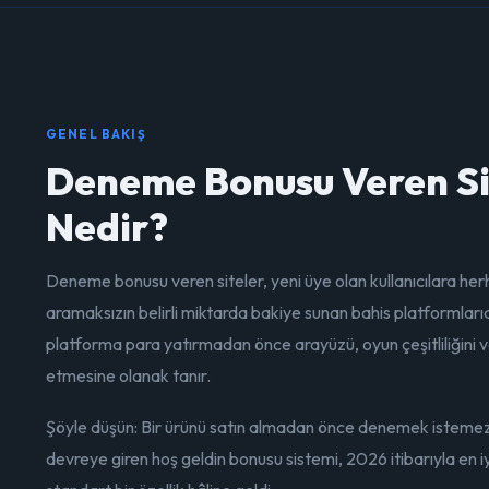
GENEL BAKIŞ
Deneme Bonusu Veren Si
Nedir?
Deneme bonusu veren siteler, yeni üye olan kullanıcılara herh
aramaksızın belirli miktarda bakiye sunan bahis platformlarıdır
platforma para yatırmadan önce arayüzü, oyun çeşitliliğini v
etmesine olanak tanır.
Şöyle düşün: Bir ürünü satın almadan önce denemek isteme
devreye giren hoş geldin bonusu sistemi, 2026 itibarıyla en iy