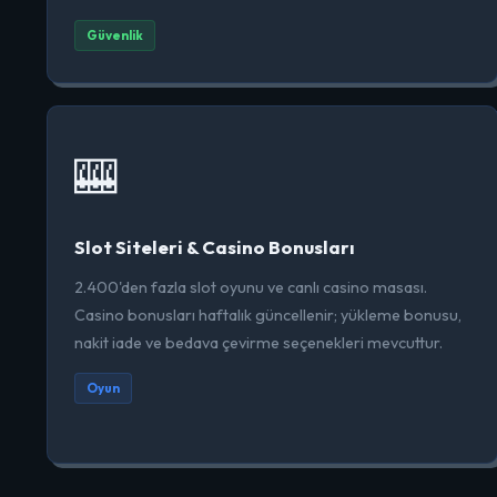
Güvenlik
🎰
Slot Siteleri & Casino Bonusları
2.400'den fazla slot oyunu ve canlı casino masası.
Casino bonusları haftalık güncellenir; yükleme bonusu,
nakit iade ve bedava çevirme seçenekleri mevcuttur.
Oyun