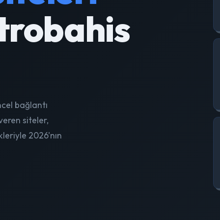
trobahis
ncel bağlantı
eren siteler,
kleriyle 2026'nın