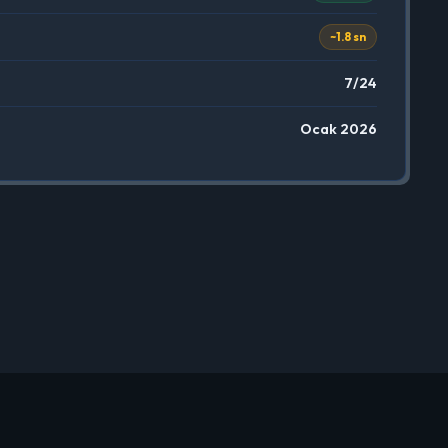
~1.8 sn
7/24
Ocak 2026