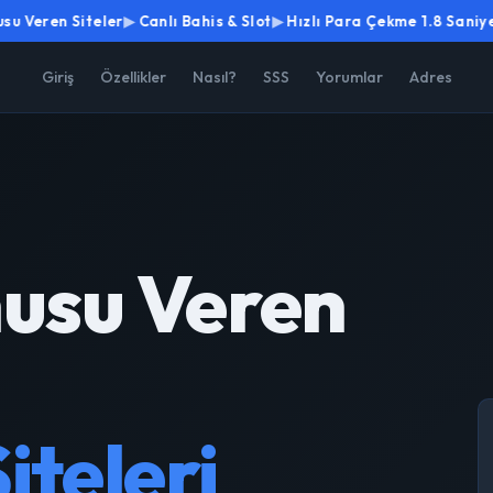
ren Siteler
Canlı Bahis & Slot
Hızlı Para Çekme 1.8 Saniye
25
Giriş
Özellikler
Nasıl?
SSS
Yorumlar
Adres
usu Veren
iteleri