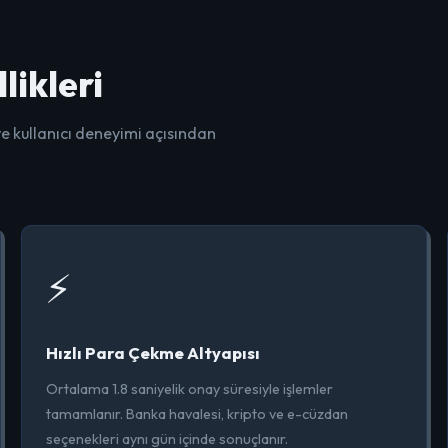
likleri
ve kullanıcı deneyimi açısından
⚡
Hızlı Para Çekme Altyapısı
Ortalama 1.8 saniyelik onay süresiyle işlemler
tamamlanır. Banka havalesi, kripto ve e-cüzdan
seçenekleri aynı gün içinde sonuçlanır.