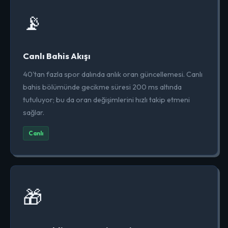
📡
Canlı Bahis Akışı
40'tan fazla spor dalında anlık oran güncellemesi. Canlı
bahis bölümünde gecikme süresi 200 ms altında
tutuluyor; bu da oran değişimlerini hızlı takip etmeni
sağlar.
Canlı
🎁