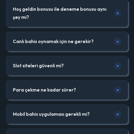
güncellenir. Sayfayı yer imlerine ekleyerek her zaman
Hoş geldin bonusu ile deneme bonusu aynı
▼
doğru adrese ulaşabilirsin.
şey mi?
Hoş geldin bonusu genellikle ilk yatırımın belirli bir
yüzdesi olarak verilir. Deneme bonusu ise yatırım şartı
Canlı bahis oynamak için ne gerekir?
▼
olmaksızın tanımlanan bakiyedir. İkisi farklı
mekanizmalar olmakla birlikte bazı platformlar her
Kayıtlı bir hesap ve minimum bakiye yeterlidir. Canlı
ikisini birlikte sunar.
bahis bölümünde 40'tan fazla spor dalında anlık oran
Slot siteleri güvenli mi?
▼
takibi yapılabilir. Stabil bir internet bağlantısı, 200 ms
altında gecikme için önerilir.
256-bit SSL şifreleme kullanan ve şeffaf RTP oranları
yayınlayan slot siteleri teknik açıdan güvenlidir. RTP oranı
Para çekme ne kadar sürer?
▼
%94 altında olan oyunları tercih etmemek genel bir
kullanıcı tercihi.
Ortalama onay süresi 1.8 saniyedir. Banka havalesi
işlemlerinde bankanın kendi işlem süresi eklenir; bu 1–3 iş
Mobil bahis uygulaması gerekli mi?
▼
günü olabilir. Kripto ve e-cüzdan ödemeleri genellikle
aynı gün tamamlanır.
Hayır. Tüm platformlar mobil tarayıcı üzerinden tam