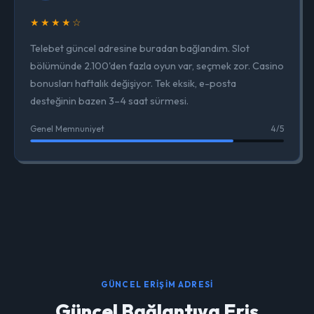
★★★★☆
Telebet güncel adresine buradan bağlandım. Slot
bölümünde 2.100'den fazla oyun var, seçmek zor. Casino
bonusları haftalık değişiyor. Tek eksik, e-posta
desteğinin bazen 3–4 saat sürmesi.
Genel Memnuniyet
4/5
GÜNCEL ERIŞIM ADRESI
Güncel Bağlantıya Eriş