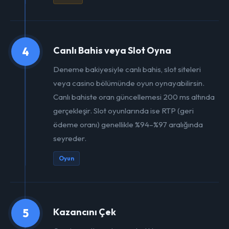
Canlı Bahis veya Slot Oyna
4
Deneme bakiyesiyle canlı bahis, slot siteleri
veya casino bölümünde oyun oynayabilirsin.
Canlı bahiste oran güncellemesi 200 ms altında
gerçekleşir. Slot oyunlarında ise RTP (geri
ödeme oranı) genellikle %94–%97 aralığında
seyreder.
Oyun
Kazancını Çek
5