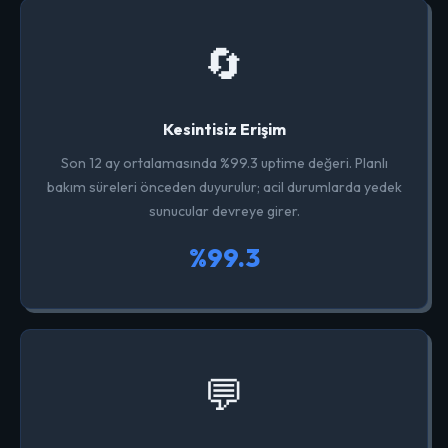
🔄
Kesintisiz Erişim
Son 12 ay ortalamasında %99.3 uptime değeri. Planlı
bakım süreleri önceden duyurulur; acil durumlarda yedek
sunucular devreye girer.
%99.3
💬