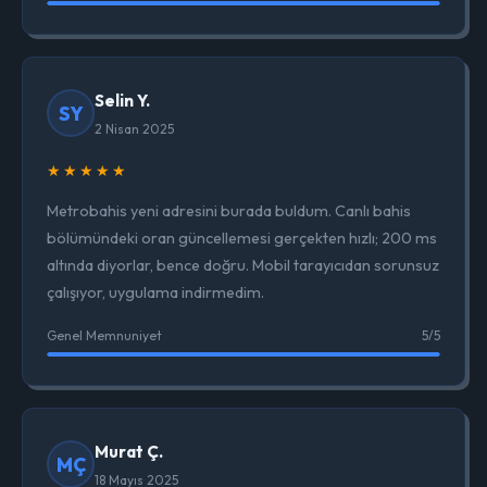
Selin Y.
SY
2 Nisan 2025
★★★★★
Metrobahis yeni adresini burada buldum. Canlı bahis
bölümündeki oran güncellemesi gerçekten hızlı; 200 ms
altında diyorlar, bence doğru. Mobil tarayıcıdan sorunsuz
çalışıyor, uygulama indirmedim.
Genel Memnuniyet
5/5
Murat Ç.
MÇ
18 Mayıs 2025