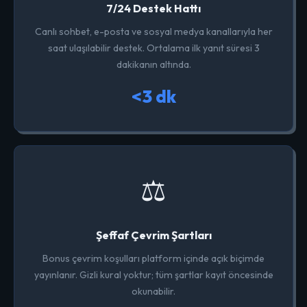
7/24 Destek Hattı
Canlı sohbet, e-posta ve sosyal medya kanallarıyla her
saat ulaşılabilir destek. Ortalama ilk yanıt süresi 3
dakikanın altında.
<3 dk
⚖️
Şeffaf Çevrim Şartları
Bonus çevrim koşulları platform içinde açık biçimde
yayınlanır. Gizli kural yoktur; tüm şartlar kayıt öncesinde
okunabilir.