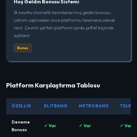
Hoş Geldin Bonusu Sistemi
İlk kayıtta otomatik tanımlanan hoş geldin bonusu,
yatırım yapmadan önce platformu tanımana olanak
verir. Çevrim şartları platform içinde şeffaf biçimde
açıklanır.
Bonus
Platform Karşılaştırma Tablosu
ÖZELLIK
ELITBAHIS
METROBAHIS
TELEB
Deneme
✓ Var
✓ Var
✓ Var
Bonusu