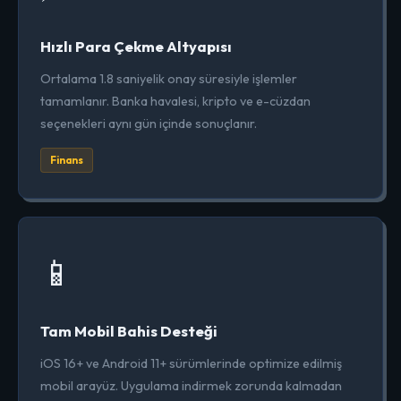
Hızlı Para Çekme Altyapısı
Ortalama 1.8 saniyelik onay süresiyle işlemler
tamamlanır. Banka havalesi, kripto ve e-cüzdan
seçenekleri aynı gün içinde sonuçlanır.
Finans
📱
Tam Mobil Bahis Desteği
iOS 16+ ve Android 11+ sürümlerinde optimize edilmiş
mobil arayüz. Uygulama indirmek zorunda kalmadan