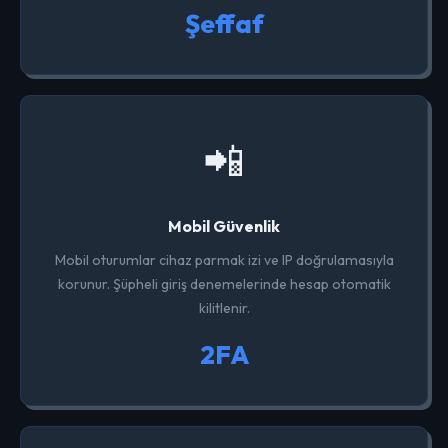
Şeffaf
📲
Mobil Güvenlik
Mobil oturumlar cihaz parmak izi ve IP doğrulamasıyla
korunur. Şüpheli giriş denemelerinde hesap otomatik
kilitlenir.
2FA