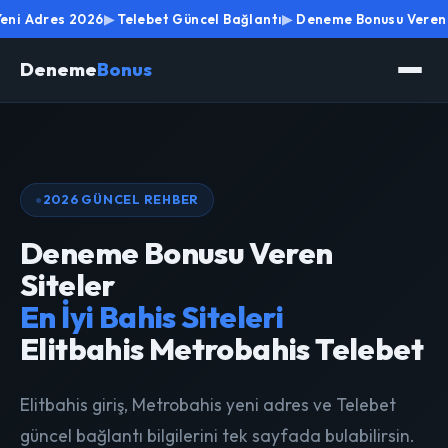
res 2026
Telebet Güncel Bağlantı
Deneme Bonusu Veren Sitele
Deneme
Bonus
2026 GÜNCEL REHBER
Deneme Bonusu Veren
Siteler
En İyi Bahis Siteleri
Elitbahis Metrobahis Telebet
Elitbahis giriş, Metrobahis yeni adres ve Telebet
güncel bağlantı bilgilerini tek sayfada bulabilirsin.