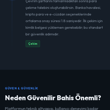
Çevrim şartlarını tamamladıktan sonra para
çekme talebini oluşturabilirsin. Banka havalesi,
kripto para ve e-cüzdan seçeneklerinde
ortalama onay süresi 1.8 saniyedir. İlk çekim için
kimlik belgesi yüklemen gerekebilir; bu standart
bir güvenlik adımıdır.
Çekim
GÜVEN & GÜVENLIK
Neden Güvenilir Bahis Önemli?
Platformun teknik altyapısı, kullanıcı deneyimi kadar