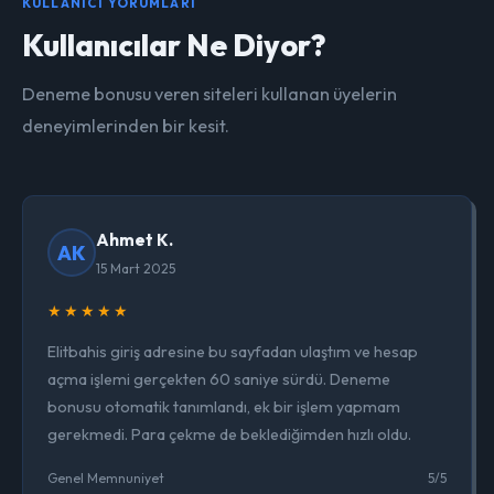
KULLANICI YORUMLARI
Kullanıcılar Ne Diyor?
Deneme bonusu veren siteleri kullanan üyelerin
deneyimlerinden bir kesit.
Ahmet K.
AK
15 Mart 2025
★★★★★
Elitbahis giriş adresine bu sayfadan ulaştım ve hesap
açma işlemi gerçekten 60 saniye sürdü. Deneme
bonusu otomatik tanımlandı, ek bir işlem yapmam
gerekmedi. Para çekme de beklediğimden hızlı oldu.
Genel Memnuniyet
5/5