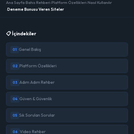
Ana Sayfa
Bahis Rehberi
Platform Özellikleri
Nasıl Kullanılır
Deneme Bonusu Veren Siteler
📋 İçindekiler
Genel Bakış
01
Platform Özellikleri
02
Adım Adım Rehber
03
Güven & Güvenlik
04
Sık Sorulan Sorular
05
Video Rehber
06