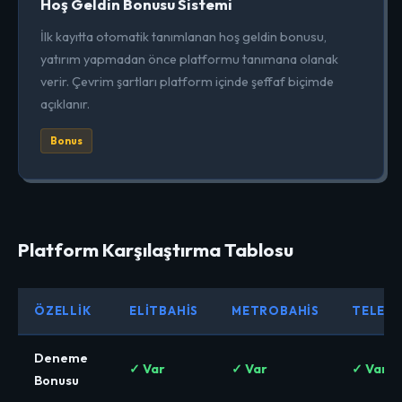
Hoş Geldin Bonusu Sistemi
İlk kayıtta otomatik tanımlanan hoş geldin bonusu,
yatırım yapmadan önce platformu tanımana olanak
verir. Çevrim şartları platform içinde şeffaf biçimde
açıklanır.
Bonus
Platform Karşılaştırma Tablosu
ÖZELLIK
ELITBAHIS
METROBAHIS
TELEB
Deneme
✓ Var
✓ Var
✓ Var
Bonusu