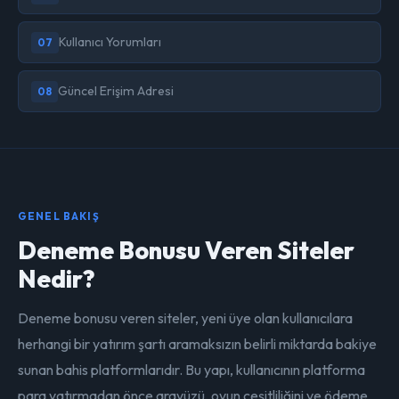
Kullanıcı Yorumları
07
Güncel Erişim Adresi
08
GENEL BAKIŞ
Deneme Bonusu Veren Siteler
Nedir?
Deneme bonusu veren siteler, yeni üye olan kullanıcılara
herhangi bir yatırım şartı aramaksızın belirli miktarda bakiye
sunan bahis platformlarıdır. Bu yapı, kullanıcının platforma
para yatırmadan önce arayüzü, oyun çeşitliliğini ve ödeme