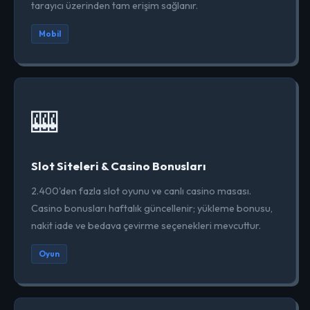
tarayıcı üzerinden tam erişim sağlanır.
Mobil
🎰
Slot Siteleri & Casino Bonusları
2.400'den fazla slot oyunu ve canlı casino masası.
Casino bonusları haftalık güncellenir; yükleme bonusu,
nakit iade ve bedava çevirme seçenekleri mevcuttur.
Oyun