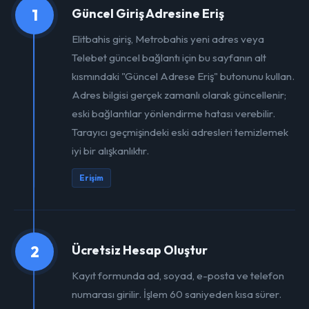
Güncel Giriş Adresine Eriş
1
Elitbahis giriş, Metrobahis yeni adres veya
Telebet güncel bağlantı için bu sayfanın alt
kısmındaki "Güncel Adrese Eriş" butonunu kullan.
Adres bilgisi gerçek zamanlı olarak güncellenir;
eski bağlantılar yönlendirme hatası verebilir.
Tarayıcı geçmişindeki eski adresleri temizlemek
iyi bir alışkanlıktır.
Erişim
Ücretsiz Hesap Oluştur
2
Kayıt formunda ad, soyad, e-posta ve telefon
numarası girilir. İşlem 60 saniyeden kısa sürer.