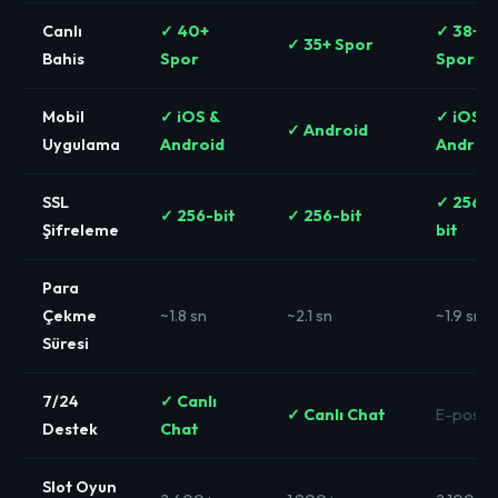
Canlı
✓ 40+
✓ 38+
✓ 35+ Spor
Bahis
Spor
Spor
Mobil
✓ iOS &
✓ iOS &
✓ Android
Uygulama
Android
Androi
SSL
✓ 256-
✓ 256-bit
✓ 256-bit
Şifreleme
bit
Para
Çekme
~1.8 sn
~2.1 sn
~1.9 sn
Süresi
7/24
✓ Canlı
✓ Canlı Chat
E-posta
Destek
Chat
Slot Oyun