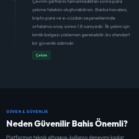
Çevrim şartlarını tamamladıktan sonra para
çekme talebini oluşturabilirsin. Banka havalesi,
kripto para ve e-cüzdan seçeneklerinde
ortalama onay süresi 1.8 saniyedir. İlk çekim için
kimlik belgesi yüklemen gerekebilir; bu standart
bir güvenlik adımıdır.
Çekim
GÜVEN & GÜVENLIK
Neden Güvenilir Bahis Önemli?
Platformun teknik altyapısı, kullanıcı deneyimi kadar