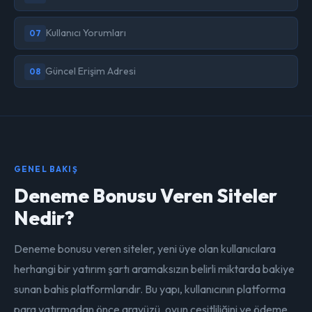
Kullanıcı Yorumları
07
Güncel Erişim Adresi
08
GENEL BAKIŞ
Deneme Bonusu Veren Siteler
Nedir?
Deneme bonusu veren siteler, yeni üye olan kullanıcılara
herhangi bir yatırım şartı aramaksızın belirli miktarda bakiye
sunan bahis platformlarıdır. Bu yapı, kullanıcının platforma
para yatırmadan önce arayüzü, oyun çeşitliliğini ve ödeme