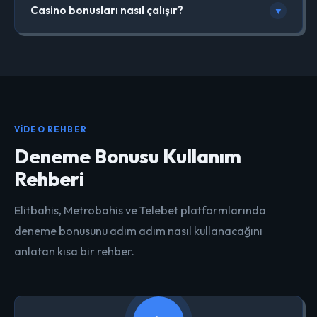
işlevli erişim sunar. Uygulama indirmek tercih
Casino bonusları nasıl çalışır?
▼
meselesidir; bazı kullanıcılar tarayıcı erişimini daha hızlı
buluyor.
Casino bonusları haftalık güncellenir. Yükleme bonusu,
nakit iade ve bedava çevirme seçenekleri en yaygın
türlerdir. Her bonusun ayrı çevrim şartı vardır; bunları
bonus sayfasında kontrol etmek önemlidir.
VIDEO REHBER
Deneme Bonusu Kullanım
Rehberi
Elitbahis, Metrobahis ve Telebet platformlarında
deneme bonusunu adım adım nasıl kullanacağını
anlatan kısa bir rehber.