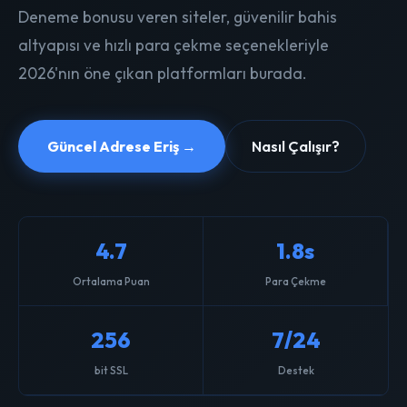
Deneme bonusu veren siteler, güvenilir bahis
altyapısı ve hızlı para çekme seçenekleriyle
2026'nın öne çıkan platformları burada.
Güncel Adrese Eriş →
Nasıl Çalışır?
4.7
1.8s
Ortalama Puan
Para Çekme
256
7/24
bit SSL
Destek