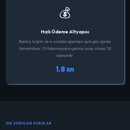
💰
Hızlı Ödeme Altyapısı
Banka, kripto ve e-cüzdan işlemleri aynı gün içinde
tamamlanır. Ortalama para çekme onay süresi 1.8
saniyedir.
1.8 sn
SIK SORULAN SORULAR