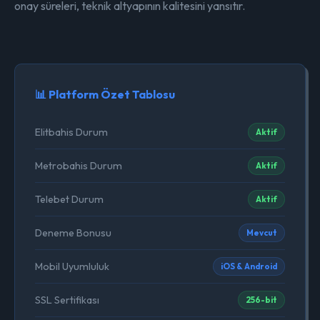
onay süreleri, teknik altyapının kalitesini yansıtır.
📊 Platform Özet Tablosu
Elitbahis Durum
Aktif
Metrobahis Durum
Aktif
Telebet Durum
Aktif
Deneme Bonusu
Mevcut
Mobil Uyumluluk
iOS & Android
SSL Sertifikası
256-bit