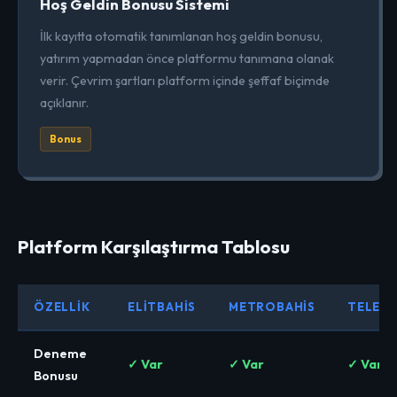
Hoş Geldin Bonusu Sistemi
İlk kayıtta otomatik tanımlanan hoş geldin bonusu,
yatırım yapmadan önce platformu tanımana olanak
verir. Çevrim şartları platform içinde şeffaf biçimde
açıklanır.
Bonus
Platform Karşılaştırma Tablosu
ÖZELLIK
ELITBAHIS
METROBAHIS
TELEB
Deneme
✓ Var
✓ Var
✓ Var
Bonusu