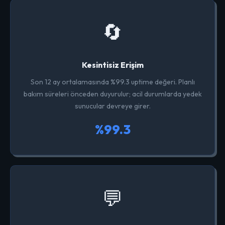
🔄
Kesintisiz Erişim
Son 12 ay ortalamasında %99.3 uptime değeri. Planlı
bakım süreleri önceden duyurulur; acil durumlarda yedek
sunucular devreye girer.
%99.3
💬