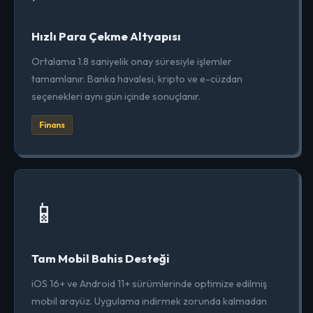
Hızlı Para Çekme Altyapısı
Ortalama 1.8 saniyelik onay süresiyle işlemler
tamamlanır. Banka havalesi, kripto ve e-cüzdan
seçenekleri aynı gün içinde sonuçlanır.
Finans
📱
Tam Mobil Bahis Desteği
iOS 16+ ve Android 11+ sürümlerinde optimize edilmiş
mobil arayüz. Uygulama indirmek zorunda kalmadan