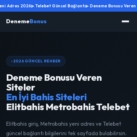
res 2026
Telebet Güncel Bağlantı
Deneme Bonusu Veren Sitele
Deneme
Bonus
2026 GÜNCEL REHBER
Deneme Bonusu Veren
Siteler
En İyi Bahis Siteleri
Elitbahis Metrobahis Telebet
Elitbahis giriş, Metrobahis yeni adres ve Telebet
güncel bağlantı bilgilerini tek sayfada bulabilirsin.