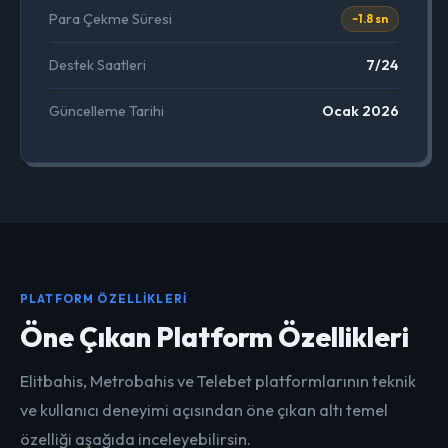
Para Çekme Süresi
~1.8 sn
Destek Saatleri
7/24
Güncelleme Tarihi
Ocak 2026
PLATFORM ÖZELLIKLERI
Öne Çıkan Platform Özellikleri
Elitbahis, Metrobahis ve Telebet platformlarının teknik
ve kullanıcı deneyimi açısından öne çıkan altı temel
özelliği aşağıda inceleyebilirsin.