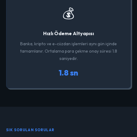
💰
Hızlı Ödeme Altyapısı
Banka, kripto ve e-cüzdan işlemleri aynı gün içinde
tamamlanır. Ortalama para çekme onay süresi 1.8
saniyedir.
1.8 sn
SIK SORULAN SORULAR