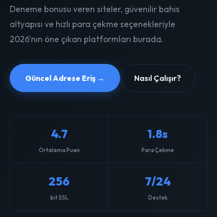
Deneme bonusu veren siteler, güvenilir bahis
altyapısı ve hızlı para çekme seçenekleriyle
2026'nın öne çıkan platformları burada.
Güncel Adrese Eriş →
Nasıl Çalışır?
4.7
1.8s
Ortalama Puan
Para Çekme
256
7/24
bit SSL
Destek