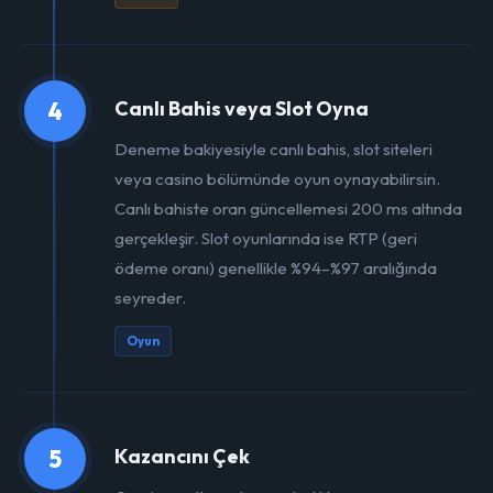
Canlı Bahis veya Slot Oyna
4
Deneme bakiyesiyle canlı bahis, slot siteleri
veya casino bölümünde oyun oynayabilirsin.
Canlı bahiste oran güncellemesi 200 ms altında
gerçekleşir. Slot oyunlarında ise RTP (geri
ödeme oranı) genellikle %94–%97 aralığında
seyreder.
Oyun
Kazancını Çek
5