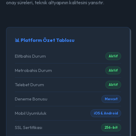
onay süreleri, teknik altyapının kalitesini yansıtır.
📊 Platform Özet Tablosu
Elitbahis Durum
Aktif
Metrobahis Durum
Aktif
Telebet Durum
Aktif
Deneme Bonusu
Mevcut
Mobil Uyumluluk
iOS & Android
SSL Sertifikası
256-bit