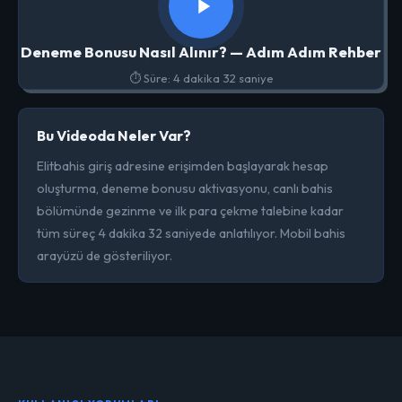
Deneme Bonusu Nasıl Alınır? — Adım Adım Rehber
⏱ Süre: 4 dakika 32 saniye
Bu Videoda Neler Var?
Elitbahis giriş adresine erişimden başlayarak hesap
oluşturma, deneme bonusu aktivasyonu, canlı bahis
bölümünde gezinme ve ilk para çekme talebine kadar
tüm süreç 4 dakika 32 saniyede anlatılıyor. Mobil bahis
arayüzü de gösteriliyor.