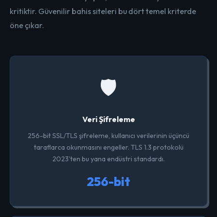
kritiktir. Güvenilir bahis siteleri bu dört temel kriterde
öne çıkar.
🛡️
Veri Şifreleme
256-bit SSL/TLS şifreleme, kullanıcı verilerinin üçüncü
taraflarca okunmasını engeller. TLS 1.3 protokolü
2023'ten bu yana endüstri standardı.
256-bit