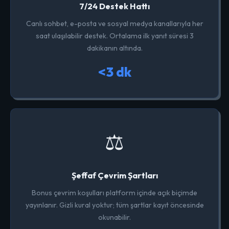
7/24 Destek Hattı
Canlı sohbet, e-posta ve sosyal medya kanallarıyla her
saat ulaşılabilir destek. Ortalama ilk yanıt süresi 3
dakikanın altında.
<3 dk
⚖️
Şeffaf Çevrim Şartları
Bonus çevrim koşulları platform içinde açık biçimde
yayınlanır. Gizli kural yoktur; tüm şartlar kayıt öncesinde
okunabilir.