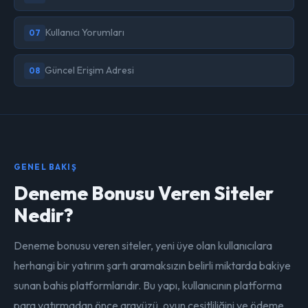
Kullanıcı Yorumları
07
Güncel Erişim Adresi
08
GENEL BAKIŞ
Deneme Bonusu Veren Siteler
Nedir?
Deneme bonusu veren siteler, yeni üye olan kullanıcılara
herhangi bir yatırım şartı aramaksızın belirli miktarda bakiye
sunan bahis platformlarıdır. Bu yapı, kullanıcının platforma
para yatırmadan önce arayüzü, oyun çeşitliliğini ve ödeme