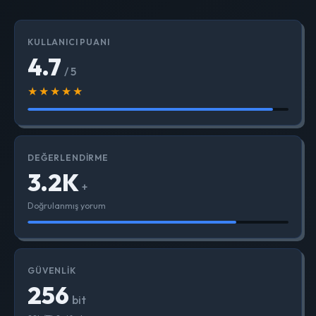
KULLANICI PUANI
4.7
/ 5
★★★★★
DEĞERLENDIRME
3.2K
+
Doğrulanmış yorum
GÜVENLIK
256
bit