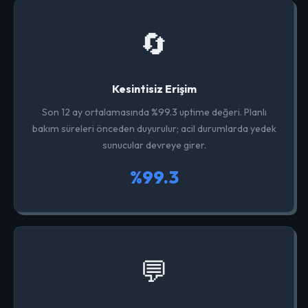
🔄
Kesintisiz Erişim
Son 12 ay ortalamasında %99.3 uptime değeri. Planlı
bakım süreleri önceden duyurulur; acil durumlarda yedek
sunucular devreye girer.
%99.3
💬