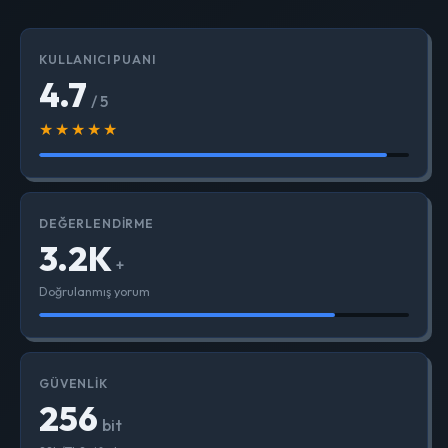
KULLANICI PUANI
4.7
/ 5
★★★★★
DEĞERLENDIRME
3.2K
+
Doğrulanmış yorum
GÜVENLIK
256
bit