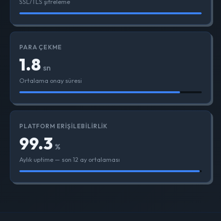
SSL/TLS şifreleme
PARA ÇEKME
1.8
sn
Ortalama onay süresi
PLATFORM ERIŞILEBILIRLIK
99.3
%
Aylık uptime — son 12 ay ortalaması