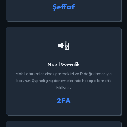
Şeffaf
📲
Mobil Güvenlik
Mobil oturumlar cihaz parmak izi ve IP doğrulamasıyla
korunur. Şüpheli giriş denemelerinde hesap otomatik
kilitlenir.
2FA