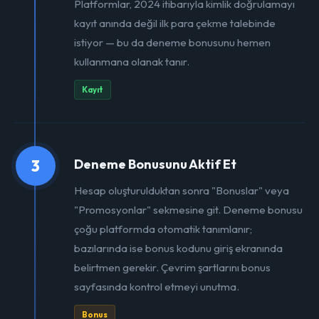
Platformlar, 2024 itibarıyla kimlik doğrulamayı
kayıt anında değil ilk para çekme talebinde
istiyor — bu da deneme bonusunu hemen
kullanmana olanak tanır.
Kayıt
Deneme Bonusunu Aktif Et
3
Hesap oluşturulduktan sonra "Bonuslar" veya
"Promosyonlar" sekmesine git. Deneme bonusu
çoğu platformda otomatik tanımlanır;
bazılarında ise bonus kodunu giriş ekranında
belirtmen gerekir. Çevrim şartlarını bonus
sayfasında kontrol etmeyi unutma.
Bonus