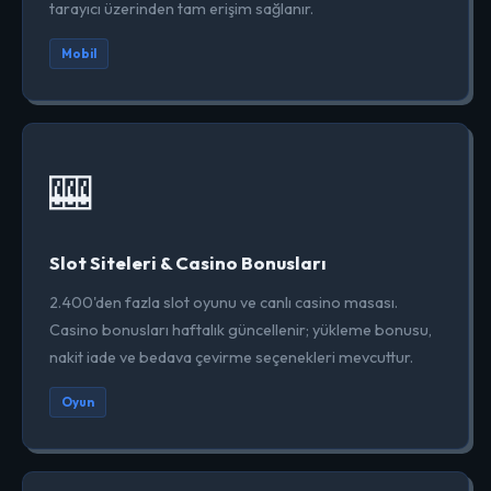
tarayıcı üzerinden tam erişim sağlanır.
Mobil
🎰
Slot Siteleri & Casino Bonusları
2.400'den fazla slot oyunu ve canlı casino masası.
Casino bonusları haftalık güncellenir; yükleme bonusu,
nakit iade ve bedava çevirme seçenekleri mevcuttur.
Oyun