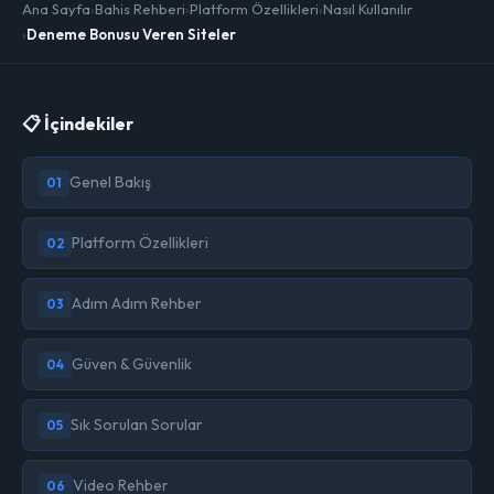
Ana Sayfa
Bahis Rehberi
Platform Özellikleri
Nasıl Kullanılır
Deneme Bonusu Veren Siteler
📋 İçindekiler
Genel Bakış
01
Platform Özellikleri
02
Adım Adım Rehber
03
Güven & Güvenlik
04
Sık Sorulan Sorular
05
Video Rehber
06