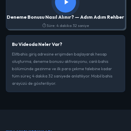
Deneme Bonusu Nasıl Alınır? — Adım Adım Rehber
⏱ Süre: 4 dakika 32 saniye
Bu Videoda Neler Var?
Elitbahis giriş adresine erişimden başlayarak hesap
oluşturma, deneme bonusu aktivasyonu, canlı bahis
bölümünde gezinme ve ilk para çekme talebine kadar
tüm süreç 4 dakika 32 saniyede anlatılıyor. Mobil bahis
arayüzü de gösteriliyor.