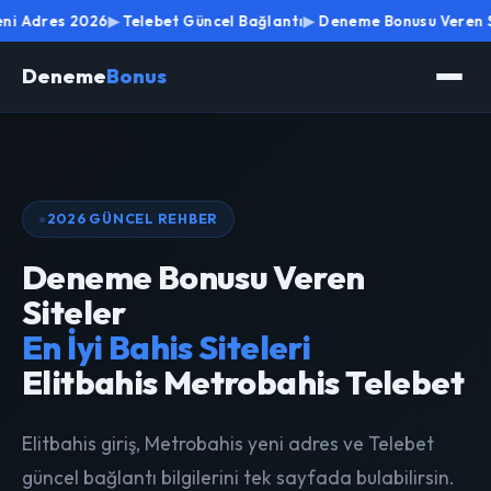
res 2026
Telebet Güncel Bağlantı
Deneme Bonusu Veren Siteler
Deneme
Bonus
2026 GÜNCEL REHBER
Deneme Bonusu Veren
Siteler
En İyi Bahis Siteleri
Elitbahis Metrobahis Telebet
Elitbahis giriş, Metrobahis yeni adres ve Telebet
güncel bağlantı bilgilerini tek sayfada bulabilirsin.