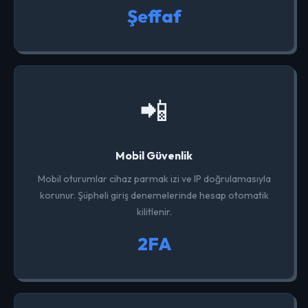
Şeffaf
📲
Mobil Güvenlik
Mobil oturumlar cihaz parmak izi ve IP doğrulamasıyla
korunur. Şüpheli giriş denemelerinde hesap otomatik
kilitlenir.
2FA