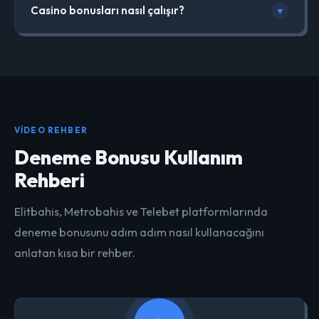
işlevli erişim sunar. Uygulama indirmek tercih
Casino bonusları nasıl çalışır?
▼
meselesidir; bazı kullanıcılar tarayıcı erişimini daha hızlı
buluyor.
Casino bonusları haftalık güncellenir. Yükleme bonusu,
nakit iade ve bedava çevirme seçenekleri en yaygın
türlerdir. Her bonusun ayrı çevrim şartı vardır; bunları
bonus sayfasında kontrol etmek önemlidir.
VIDEO REHBER
Deneme Bonusu Kullanım
Rehberi
Elitbahis, Metrobahis ve Telebet platformlarında
deneme bonusunu adım adım nasıl kullanacağını
anlatan kısa bir rehber.