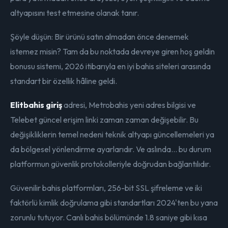
altyapısını test etmesine olanak tanır.
Şöyle düşün: Bir ürünü satın almadan önce denemek
istemez misin? Tam da bu noktada devreye giren hoş geldin
bonusu sistemi, 2026 itibarıyla en iyi bahis siteleri arasında
standart bir özellik hâline geldi.
Elitbahis giriş
adresi, Metrobahis yeni adres bilgisi ve
Telebet güncel erişim linki zaman zaman değişebilir. Bu
değişikliklerin temel nedeni teknik altyapı güncellemeleri ya
da bölgesel yönlendirme ayarlarıdır. Ve aslında... bu durum
platformun güvenlik protokolleriyle doğrudan bağlantılıdır.
Güvenilir bahis platformları, 256-bit SSL şifreleme ve iki
faktörlü kimlik doğrulama gibi standartları 2024'ten bu yana
zorunlu tutuyor. Canlı bahis bölümünde 1.8 saniye gibi kısa