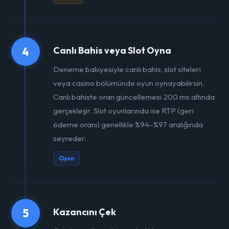
Canlı Bahis veya Slot Oyna
4
Deneme bakiyesiyle canlı bahis, slot siteleri
veya casino bölümünde oyun oynayabilirsin.
Canlı bahiste oran güncellemesi 200 ms altında
gerçekleşir. Slot oyunlarında ise RTP (geri
ödeme oranı) genellikle %94–%97 aralığında
seyreder.
Oyun
Kazancını Çek
5