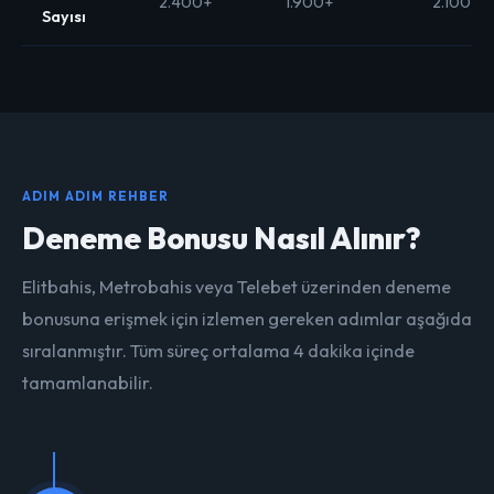
2.400+
1.900+
2.100+
Sayısı
ADIM ADIM REHBER
Deneme Bonusu Nasıl Alınır?
Elitbahis, Metrobahis veya Telebet üzerinden deneme
bonusuna erişmek için izlemen gereken adımlar aşağıda
sıralanmıştır. Tüm süreç ortalama 4 dakika içinde
tamamlanabilir.