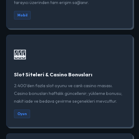
tarayıcı üzerinden tam erişim sağlanır.
Mobil
🎰
Slot Siteleri & Casino Bonusları
2.400'den fazla slot oyunu ve canlı casino masası.
Casino bonusları haftalık güncellenir; yükleme bonusu,
nakit iade ve bedava çevirme seçenekleri mevcuttur.
Oyun