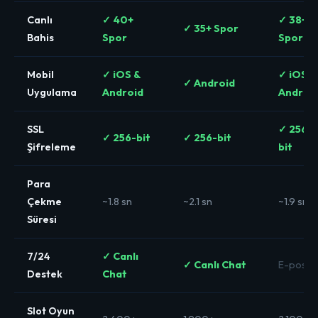
Canlı
✓ 40+
✓ 38+
✓ 35+ Spor
Bahis
Spor
Spor
Mobil
✓ iOS &
✓ iOS &
✓ Android
Uygulama
Android
Androi
SSL
✓ 256-
✓ 256-bit
✓ 256-bit
Şifreleme
bit
Para
Çekme
~1.8 sn
~2.1 sn
~1.9 sn
Süresi
7/24
✓ Canlı
✓ Canlı Chat
E-posta
Destek
Chat
Slot Oyun