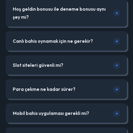
güncellenir. Sayfayı yer imlerine ekleyerek her zaman
Hoş geldin bonusu ile deneme bonusu aynı
▼
doğru adrese ulaşabilirsin.
şey mi?
Hoş geldin bonusu genellikle ilk yatırımın belirli bir
yüzdesi olarak verilir. Deneme bonusu ise yatırım şartı
Canlı bahis oynamak için ne gerekir?
▼
olmaksızın tanımlanan bakiyedir. İkisi farklı
mekanizmalar olmakla birlikte bazı platformlar her
Kayıtlı bir hesap ve minimum bakiye yeterlidir. Canlı
ikisini birlikte sunar.
bahis bölümünde 40'tan fazla spor dalında anlık oran
Slot siteleri güvenli mi?
▼
takibi yapılabilir. Stabil bir internet bağlantısı, 200 ms
altında gecikme için önerilir.
256-bit SSL şifreleme kullanan ve şeffaf RTP oranları
yayınlayan slot siteleri teknik açıdan güvenlidir. RTP oranı
Para çekme ne kadar sürer?
▼
%94 altında olan oyunları tercih etmemek genel bir
kullanıcı tercihi.
Ortalama onay süresi 1.8 saniyedir. Banka havalesi
işlemlerinde bankanın kendi işlem süresi eklenir; bu 1–3 iş
Mobil bahis uygulaması gerekli mi?
▼
günü olabilir. Kripto ve e-cüzdan ödemeleri genellikle
aynı gün tamamlanır.
Hayır. Tüm platformlar mobil tarayıcı üzerinden tam