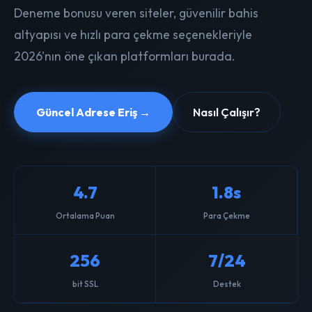
Deneme bonusu veren siteler, güvenilir bahis
altyapısı ve hızlı para çekme seçenekleriyle
2026'nın öne çıkan platformları burada.
Güncel Adrese Eriş →
Nasıl Çalışır?
4.7
1.8s
Ortalama Puan
Para Çekme
256
7/24
bit SSL
Destek