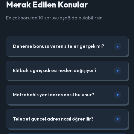
Merak Edilen Konular
En çok sorulan 10 soruyu aşağıda bulabilirsin.
Deneme bonusu veren siteler gerçek mi?
▼
Evet. Deneme bonusu sistemi, platformların yeni
kullanıcıları tanımak için uyguladığı teknik bir teşvik
Elitbahis giriş adresi neden değişiyor?
▼
mekanizmasıdır. Gerçek bakiye olarak tanımlanır; çevrim
şartlarını tamamladıktan sonra para çekme talebine
Adres değişiklikleri teknik altyapı güncellemeleri veya
açılır.
bölgesel yönlendirme ayarlarından kaynaklanır. Bu
Metrobahis yeni adres nasıl bulunur?
▼
sayfadaki "Güncel Adrese Eriş" butonu her zaman aktif
bağlantıyı gösterir.
Bu sayfanın "Güncel Adres" bölümündeki bağlantı
Metrobahis yeni adresine yönlendirir. Arama
Telebet güncel adres nasıl öğrenilir?
▼
motorlarında arama yapmak yerine doğrudan bu
sayfayı kullanman daha güvenlidir.
Telebet güncel erişim bilgisi bu sayfada düzenli olarak