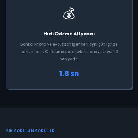
💰
Hızlı Ödeme Altyapısı
Banka, kripto ve e-cüzdan işlemleri aynı gün içinde
tamamlanır. Ortalama para çekme onay süresi 1.8
saniyedir.
1.8 sn
SIK SORULAN SORULAR