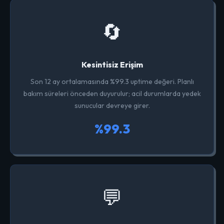
🔄
Kesintisiz Erişim
Son 12 ay ortalamasında %99.3 uptime değeri. Planlı
bakım süreleri önceden duyurulur; acil durumlarda yedek
sunucular devreye girer.
%99.3
💬