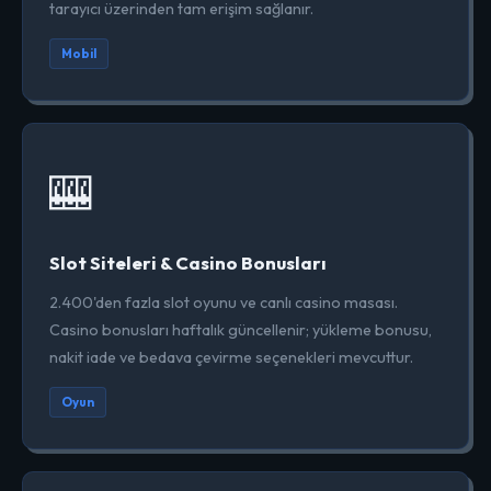
tarayıcı üzerinden tam erişim sağlanır.
Mobil
🎰
Slot Siteleri & Casino Bonusları
2.400'den fazla slot oyunu ve canlı casino masası.
Casino bonusları haftalık güncellenir; yükleme bonusu,
nakit iade ve bedava çevirme seçenekleri mevcuttur.
Oyun