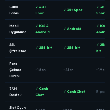
Canlı
✓ 40+
✓ 38+
✓ 35+ Spor
Bahis
Spor
Spor
Mobil
✓ iOS &
✓ iOS &
✓ Android
Uygulama
Android
Androi
SSL
✓ 256-
✓ 256-bit
✓ 256-bit
Şifreleme
bit
Para
Çekme
~1.8 sn
~2.1 sn
~1.9 sn
Süresi
7/24
✓ Canlı
✓ Canlı Chat
E-posta
Destek
Chat
Slot Oyun