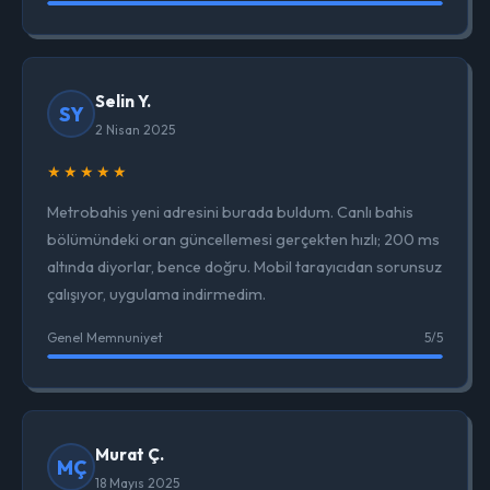
Selin Y.
SY
2 Nisan 2025
★★★★★
Metrobahis yeni adresini burada buldum. Canlı bahis
bölümündeki oran güncellemesi gerçekten hızlı; 200 ms
altında diyorlar, bence doğru. Mobil tarayıcıdan sorunsuz
çalışıyor, uygulama indirmedim.
Genel Memnuniyet
5/5
Murat Ç.
MÇ
18 Mayıs 2025