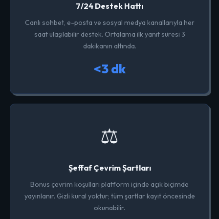
7/24 Destek Hattı
Canlı sohbet, e-posta ve sosyal medya kanallarıyla her
saat ulaşılabilir destek. Ortalama ilk yanıt süresi 3
dakikanın altında.
<3 dk
⚖️
Şeffaf Çevrim Şartları
Bonus çevrim koşulları platform içinde açık biçimde
yayınlanır. Gizli kural yoktur; tüm şartlar kayıt öncesinde
okunabilir.