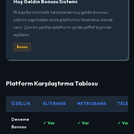
Hoş Geldin Bonusu Sistemi
İlk kayıtta otomatik tanımlanan hoş geldin bonusu,
yatırım yapmadan önce platformu tanımana olanak
verir. Çevrim şartları platform içinde şeffaf biçimde
açıklanır.
Bonus
Platform Karşılaştırma Tablosu
ÖZELLIK
ELITBAHIS
METROBAHIS
TELEB
Deneme
✓ Var
✓ Var
✓ Var
Bonusu