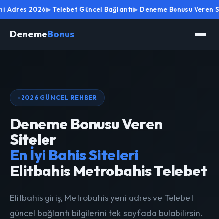
es 2026
Telebet Güncel Bağlantı
Deneme Bonusu Veren Siteler
Deneme
Bonus
2026 GÜNCEL REHBER
Deneme Bonusu Veren
Siteler
En İyi Bahis Siteleri
Elitbahis Metrobahis Telebet
Elitbahis giriş, Metrobahis yeni adres ve Telebet
güncel bağlantı bilgilerini tek sayfada bulabilirsin.