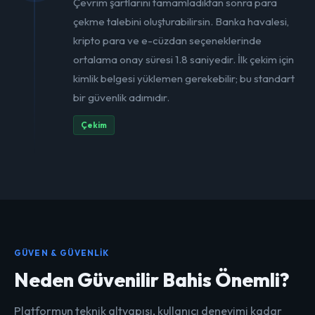
Çevrim şartlarını tamamladıktan sonra para
çekme talebini oluşturabilirsin. Banka havalesi,
kripto para ve e-cüzdan seçeneklerinde
ortalama onay süresi 1.8 saniyedir. İlk çekim için
kimlik belgesi yüklemen gerekebilir; bu standart
bir güvenlik adımıdır.
Çekim
GÜVEN & GÜVENLIK
Neden Güvenilir Bahis Önemli?
Platformun teknik altyapısı, kullanıcı deneyimi kadar