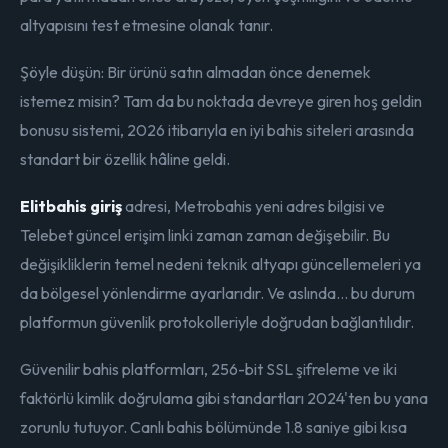
altyapısını test etmesine olanak tanır.
Şöyle düşün: Bir ürünü satın almadan önce denemek
istemez misin? Tam da bu noktada devreye giren hoş geldin
bonusu sistemi, 2026 itibarıyla en iyi bahis siteleri arasında
standart bir özellik hâline geldi.
Elitbahis giriş
adresi, Metrobahis yeni adres bilgisi ve
Telebet güncel erişim linki zaman zaman değişebilir. Bu
değişikliklerin temel nedeni teknik altyapı güncellemeleri ya
da bölgesel yönlendirme ayarlarıdır. Ve aslında... bu durum
platformun güvenlik protokolleriyle doğrudan bağlantılıdır.
Güvenilir bahis platformları, 256-bit SSL şifreleme ve iki
faktörlü kimlik doğrulama gibi standartları 2024'ten bu yana
zorunlu tutuyor. Canlı bahis bölümünde 1.8 saniye gibi kısa