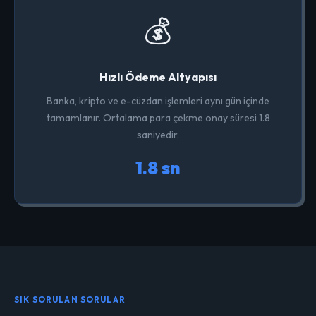
💰
Hızlı Ödeme Altyapısı
Banka, kripto ve e-cüzdan işlemleri aynı gün içinde
tamamlanır. Ortalama para çekme onay süresi 1.8
saniyedir.
1.8 sn
SIK SORULAN SORULAR