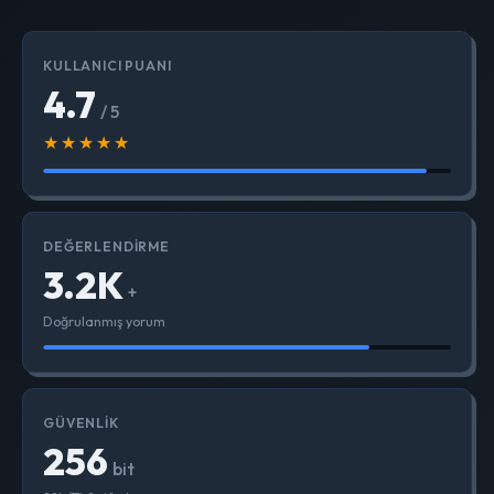
KULLANICI PUANI
4.7
/ 5
★★★★★
DEĞERLENDIRME
3.2K
+
Doğrulanmış yorum
GÜVENLIK
256
bit