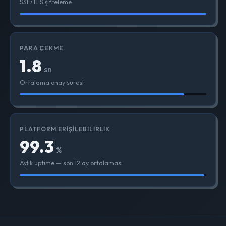
SSL/TLS şifreleme
PARA ÇEKME
1.8
sn
Ortalama onay süresi
PLATFORM ERIŞILEBILIRLIK
99.3
%
Aylık uptime — son 12 ay ortalaması