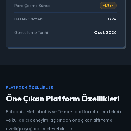
Para Çekme Süresi
~1.8 sn
Destek Saatleri
7/24
Güncelleme Tarihi
Ocak 2026
PLATFORM ÖZELLIKLERI
Öne Çıkan Platform Özellikleri
Elitbahis, Metrobahis ve Telebet platformlarının teknik
ve kullanıcı deneyimi açısından öne çıkan altı temel
özelliği aşağıda inceleyebilirsin.