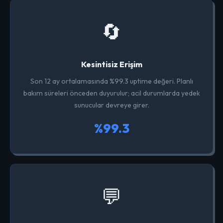
🔄
Kesintisiz Erişim
Son 12 ay ortalamasında %99.3 uptime değeri. Planlı
bakım süreleri önceden duyurulur; acil durumlarda yedek
sunucular devreye girer.
%99.3
💬