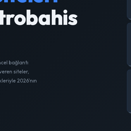
trobahis
ncel bağlantı
eren siteler,
kleriyle 2026'nın