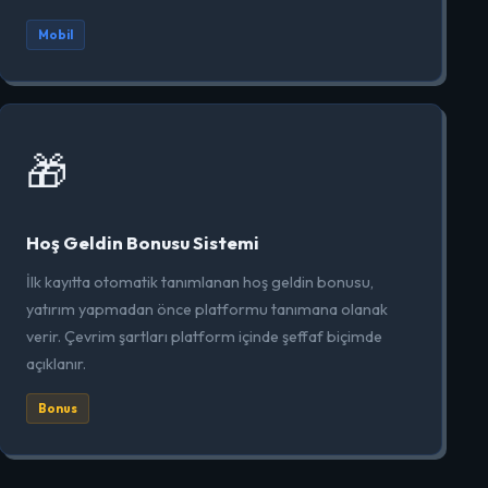
Mobil
🎁
Hoş Geldin Bonusu Sistemi
İlk kayıtta otomatik tanımlanan hoş geldin bonusu,
yatırım yapmadan önce platformu tanımana olanak
verir. Çevrim şartları platform içinde şeffaf biçimde
açıklanır.
Bonus