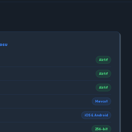
losu
Aktif
Aktif
Aktif
Mevcut
iOS & Android
256-bit