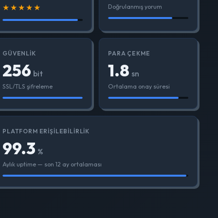
★★★★★
Doğrulanmış yorum
GÜVENLIK
PARA ÇEKME
256
1.8
bit
sn
SSL/TLS şifreleme
Ortalama onay süresi
PLATFORM ERIŞILEBILIRLIK
99.3
%
Aylık uptime — son 12 ay ortalaması