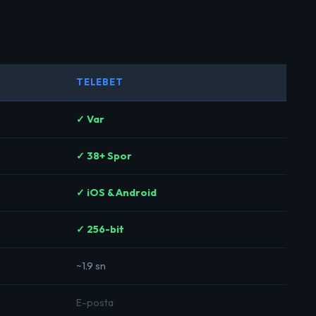
TELEBET
✓ Var
✓ 38+ Spor
✓ iOS & Android
✓ 256-bit
~1.9 sn
E-posta