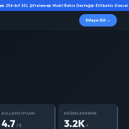
6-bit SSL Şifreleme
Mobil Bahis Desteği
Elitbahis Güncel Giriş
Siteye Git →
KULLANICI PUANI
DEĞERLENDIRME
4.7
3.2K
/ 5
+