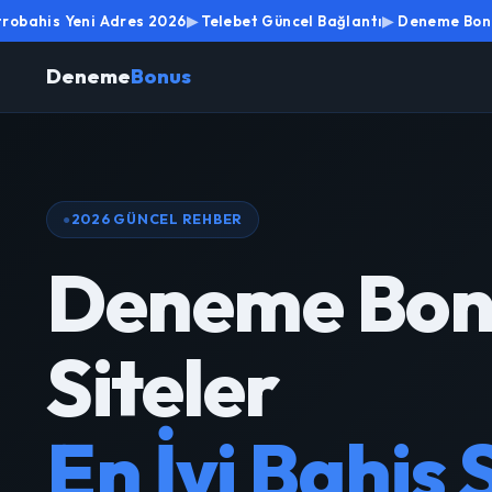
is Yeni Adres 2026
Telebet Güncel Bağlantı
Deneme Bonusu Ve
Deneme
Bonus
2026 GÜNCEL REHBER
Deneme Bon
Siteler
En İyi Bahis S