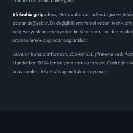
standart bir özellik hâline geldi.
Elitbahis giriş
adresi, Metrobahis yeni adres bilgisi ve Teleb
zaman değişebilir. Bu değişikliklerin temel nedeni teknik alt
bölgesel yönlendirme ayarlarıdır. Ve aslında... bu durum pla
protokolleriyle doğrudan bağlantılıdır.
Güvenilir bahis platformları, 256-bit SSL şifreleme ve iki fak
standartları 2024'ten bu yana zorunlu tutuyor. Canlı bahis b
onay süreleri, teknik altyapının kalitesini yansıtır.