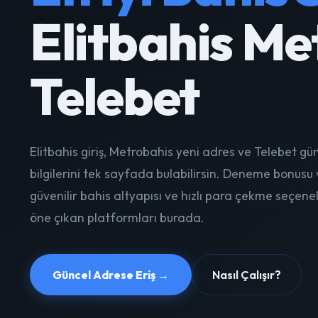
Elitbahis Me
Telebet
Elitbahis giriş, Metrobahis yeni adres ve Telebet gü
bilgilerini tek sayfada bulabilirsin. Deneme bonusu v
güvenilir bahis altyapısı ve hızlı para çekme seçene
öne çıkan platformları burada.
Güncel Adrese Eriş →
Nasıl Çalışır?