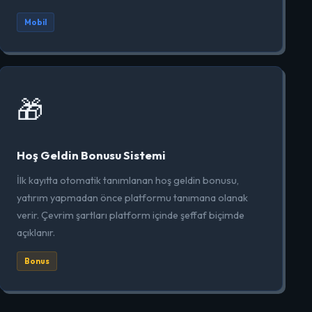
Mobil
🎁
Hoş Geldin Bonusu Sistemi
İlk kayıtta otomatik tanımlanan hoş geldin bonusu,
yatırım yapmadan önce platformu tanımana olanak
verir. Çevrim şartları platform içinde şeffaf biçimde
açıklanır.
Bonus