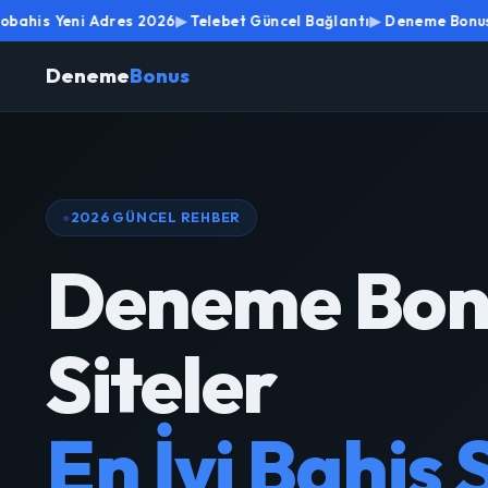
s Yeni Adres 2026
Telebet Güncel Bağlantı
Deneme Bonusu Ver
Deneme
Bonus
2026 GÜNCEL REHBER
Deneme Bon
Siteler
En İyi Bahis S