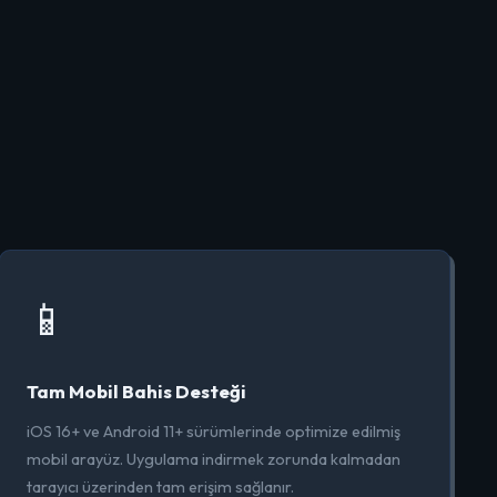
📱
Tam Mobil Bahis Desteği
iOS 16+ ve Android 11+ sürümlerinde optimize edilmiş
mobil arayüz. Uygulama indirmek zorunda kalmadan
tarayıcı üzerinden tam erişim sağlanır.