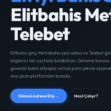
Elitbahis Me
Telebet
Elitbahis giriş, Metrobahis yeni adres ve Telebet gü
bilgilerini tek sayfada bulabilirsin. Deneme bonusu v
güvenilir bahis altyapısı ve hızlı para çekme seçene
öne çıkan platformları burada.
Güncel Adrese Eriş →
Nasıl Çalışır?