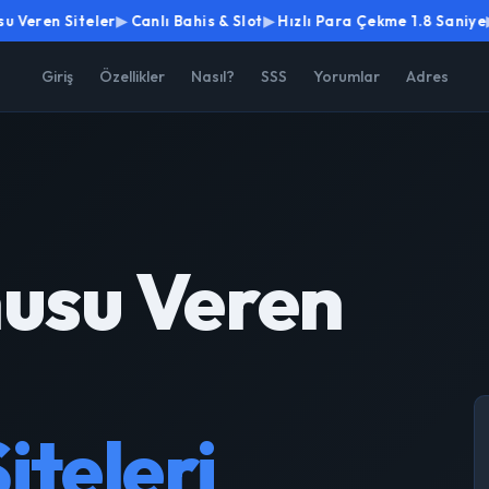
en Siteler
Canlı Bahis & Slot
Hızlı Para Çekme 1.8 Saniye
256
Giriş
Özellikler
Nasıl?
SSS
Yorumlar
Adres
usu Veren
iteleri