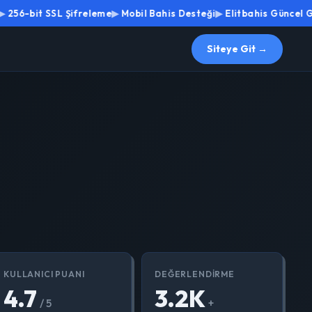
-bit SSL Şifreleme
Mobil Bahis Desteği
Elitbahis Güncel Giriş
Siteye Git →
KULLANICI PUANI
DEĞERLENDIRME
4.7
3.2K
/ 5
+