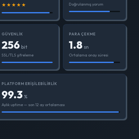
★★★★★
Doğrulanmış yorum
GÜVENLIK
PARA ÇEKME
256
1.8
bit
sn
SSL/TLS şifreleme
Ortalama onay süresi
PLATFORM ERIŞILEBILIRLIK
99.3
%
Aylık uptime — son 12 ay ortalaması