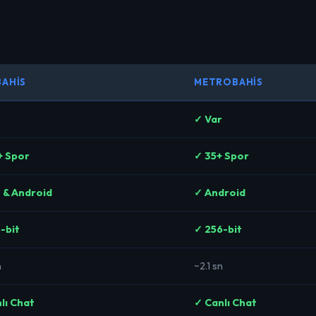
BAHIS
METROBAHIS
✓ Var
+ Spor
✓ 35+ Spor
 & Android
✓ Android
-bit
✓ 256-bit
n
~2.1 sn
lı Chat
✓ Canlı Chat