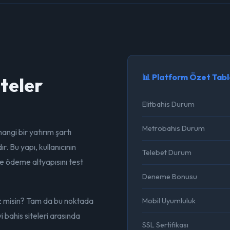
📊 Platform Özet Tab
teler
Elitbahis Durum
Metrobahis Durum
angi bir yatırım şartı
. Bu yapı, kullanıcının
Telebet Durum
e ödeme altyapısını test
Deneme Bonusu
z misin? Tam da bu noktada
Mobil Uyumluluk
i bahis siteleri arasında
SSL Sertifikası