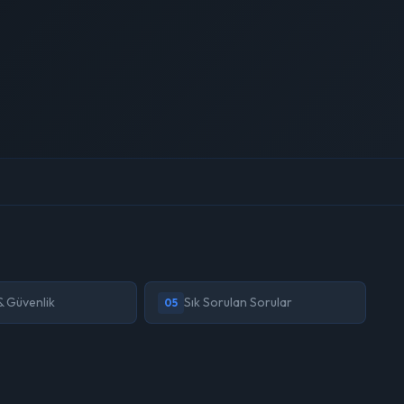
 Güvenlik
Sık Sorulan Sorular
05