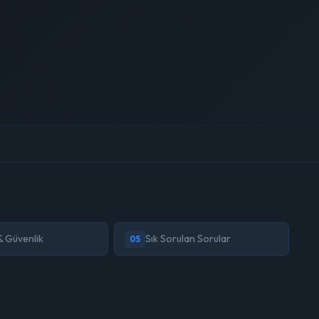
 Güvenlik
Sık Sorulan Sorular
05