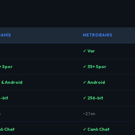
BAHIS
METROBAHIS
✓ Var
+ Spor
✓ 35+ Spor
 & Android
✓ Android
-bit
✓ 256-bit
n
~2.1 sn
lı Chat
✓ Canlı Chat