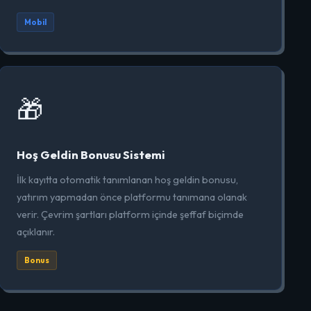
Mobil
🎁
Hoş Geldin Bonusu Sistemi
İlk kayıtta otomatik tanımlanan hoş geldin bonusu,
yatırım yapmadan önce platformu tanımana olanak
verir. Çevrim şartları platform içinde şeffaf biçimde
açıklanır.
Bonus