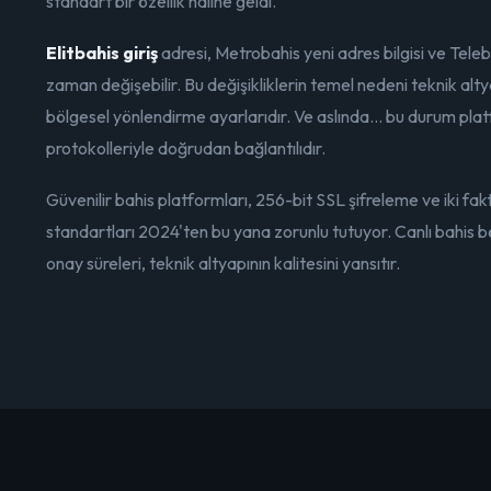
standart bir özellik hâline geldi.
Elitbahis giriş
adresi, Metrobahis yeni adres bilgisi ve Teleb
zaman değişebilir. Bu değişikliklerin temel nedeni teknik alt
bölgesel yönlendirme ayarlarıdır. Ve aslında... bu durum pla
protokolleriyle doğrudan bağlantılıdır.
Güvenilir bahis platformları, 256-bit SSL şifreleme ve iki fak
standartları 2024'ten bu yana zorunlu tutuyor. Canlı bahis b
onay süreleri, teknik altyapının kalitesini yansıtır.