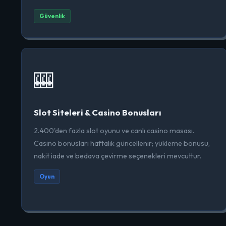
Güvenlik
🎰
Slot Siteleri & Casino Bonusları
2.400'den fazla slot oyunu ve canlı casino masası.
Casino bonusları haftalık güncellenir; yükleme bonusu,
nakit iade ve bedava çevirme seçenekleri mevcuttur.
Oyun