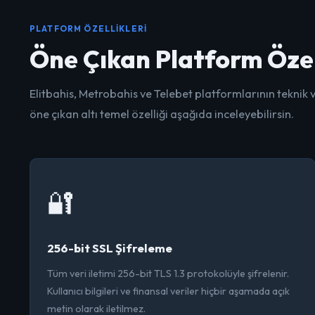
PLATFORM ÖZELLIKLERI
Öne Çıkan Platform Özel
Elitbahis, Metrobahis ve Telebet platformlarının teknik 
öne çıkan altı temel özelliği aşağıda inceleyebilirsin.
🔐
256-bit SSL Şifreleme
Tüm veri iletimi 256-bit TLS 1.3 protokolüyle şifrelenir.
Kullanıcı bilgileri ve finansal veriler hiçbir aşamada açık
metin olarak iletilmez.