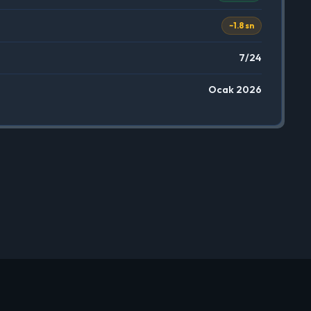
~1.8 sn
7/24
Ocak 2026