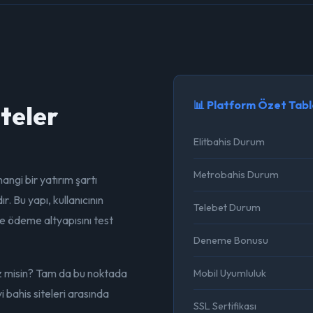
📊 Platform Özet Tab
teler
Elitbahis Durum
Metrobahis Durum
angi bir yatırım şartı
. Bu yapı, kullanıcının
Telebet Durum
e ödeme altyapısını test
Deneme Bonusu
z misin? Tam da bu noktada
Mobil Uyumluluk
i bahis siteleri arasında
SSL Sertifikası