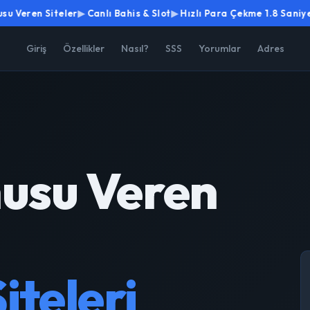
ren Siteler
Canlı Bahis & Slot
Hızlı Para Çekme 1.8 Saniye
25
Giriş
Özellikler
Nasıl?
SSS
Yorumlar
Adres
usu Veren
iteleri