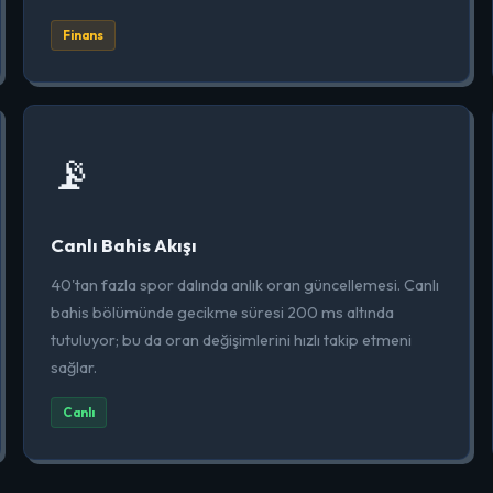
Finans
📡
Canlı Bahis Akışı
40'tan fazla spor dalında anlık oran güncellemesi. Canlı
bahis bölümünde gecikme süresi 200 ms altında
tutuluyor; bu da oran değişimlerini hızlı takip etmeni
sağlar.
Canlı