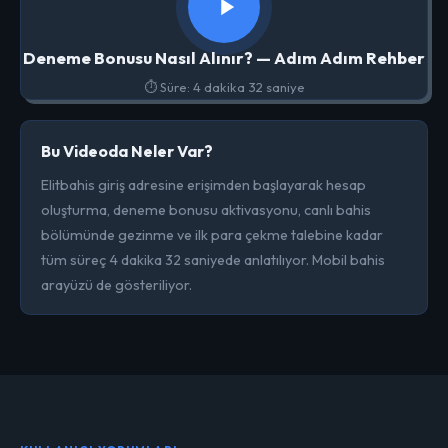
Deneme Bonusu Nasıl Alınır? — Adım Adım Rehber
⏱ Süre: 4 dakika 32 saniye
Bu Videoda Neler Var?
Elitbahis giriş adresine erişimden başlayarak hesap
oluşturma, deneme bonusu aktivasyonu, canlı bahis
bölümünde gezinme ve ilk para çekme talebine kadar
tüm süreç 4 dakika 32 saniyede anlatılıyor. Mobil bahis
arayüzü de gösteriliyor.