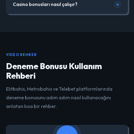
işlevli erişim sunar. Uygulama indirmek tercih
Casino bonusları nasıl çalışır?
▼
meselesidir; bazı kullanıcılar tarayıcı erişimini daha hızlı
buluyor.
Casino bonusları haftalık güncellenir. Yükleme bonusu,
nakit iade ve bedava çevirme seçenekleri en yaygın
türlerdir. Her bonusun ayrı çevrim şartı vardır; bunları
bonus sayfasında kontrol etmek önemlidir.
VIDEO REHBER
Deneme Bonusu Kullanım
Rehberi
Elitbahis, Metrobahis ve Telebet platformlarında
deneme bonusunu adım adım nasıl kullanacağını
anlatan kısa bir rehber.