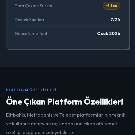
Para Çekme Süresi
~1.8 sn
Destek Saatleri
7/24
Güncelleme Tarihi
Ocak 2026
PLATFORM ÖZELLIKLERI
Öne Çıkan Platform Özellikleri
Elitbahis, Metrobahis ve Telebet platformlarının teknik
ve kullanıcı deneyimi açısından öne çıkan altı temel
özelliği aşağıda inceleyebilirsin.