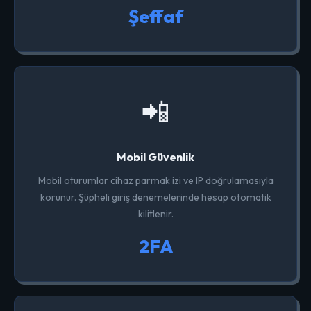
Şeffaf
📲
Mobil Güvenlik
Mobil oturumlar cihaz parmak izi ve IP doğrulamasıyla
korunur. Şüpheli giriş denemelerinde hesap otomatik
kilitlenir.
2FA