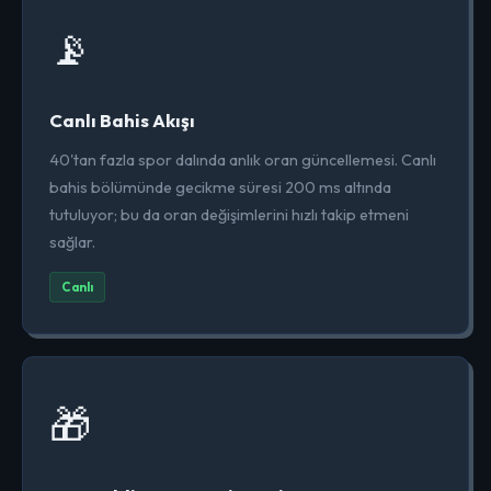
📡
Canlı Bahis Akışı
40'tan fazla spor dalında anlık oran güncellemesi. Canlı
bahis bölümünde gecikme süresi 200 ms altında
tutuluyor; bu da oran değişimlerini hızlı takip etmeni
sağlar.
Canlı
🎁