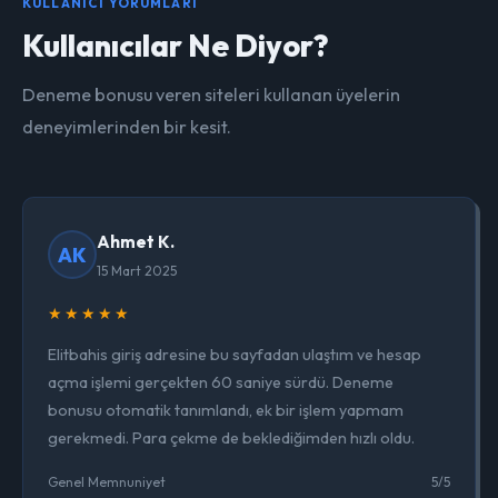
KULLANICI YORUMLARI
Kullanıcılar Ne Diyor?
Deneme bonusu veren siteleri kullanan üyelerin
deneyimlerinden bir kesit.
Ahmet K.
AK
15 Mart 2025
★★★★★
Elitbahis giriş adresine bu sayfadan ulaştım ve hesap
açma işlemi gerçekten 60 saniye sürdü. Deneme
bonusu otomatik tanımlandı, ek bir işlem yapmam
gerekmedi. Para çekme de beklediğimden hızlı oldu.
Genel Memnuniyet
5/5