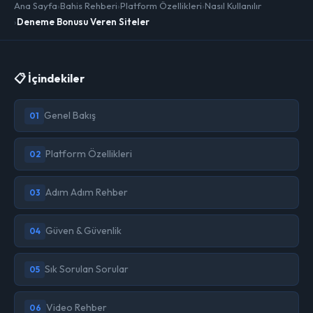
Ana Sayfa
Bahis Rehberi
Platform Özellikleri
Nasıl Kullanılır
Deneme Bonusu Veren Siteler
📋 İçindekiler
Genel Bakış
01
Platform Özellikleri
02
Adım Adım Rehber
03
Güven & Güvenlik
04
Sık Sorulan Sorular
05
Video Rehber
06