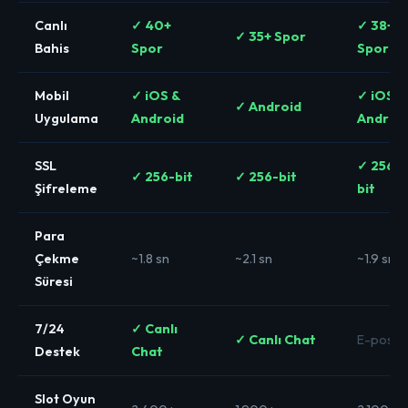
Canlı
✓ 40+
✓ 38+
✓ 35+ Spor
Bahis
Spor
Spor
Mobil
✓ iOS &
✓ iOS &
✓ Android
Uygulama
Android
Androi
SSL
✓ 256-
✓ 256-bit
✓ 256-bit
Şifreleme
bit
Para
Çekme
~1.8 sn
~2.1 sn
~1.9 sn
Süresi
7/24
✓ Canlı
✓ Canlı Chat
E-posta
Destek
Chat
Slot Oyun