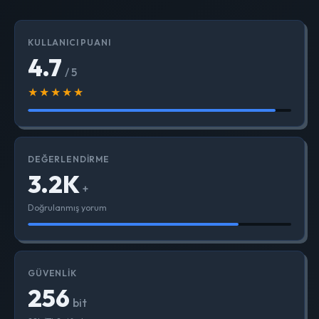
KULLANICI PUANI
4.7
/ 5
★★★★★
DEĞERLENDIRME
3.2K
+
Doğrulanmış yorum
GÜVENLIK
256
bit