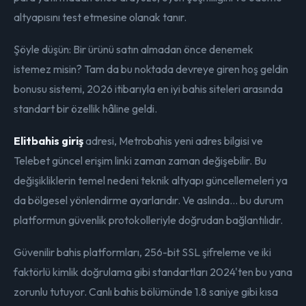
altyapısını test etmesine olanak tanır.
Şöyle düşün: Bir ürünü satın almadan önce denemek
istemez misin? Tam da bu noktada devreye giren hoş geldin
bonusu sistemi, 2026 itibarıyla en iyi bahis siteleri arasında
standart bir özellik hâline geldi.
Elitbahis giriş
adresi, Metrobahis yeni adres bilgisi ve
Telebet güncel erişim linki zaman zaman değişebilir. Bu
değişikliklerin temel nedeni teknik altyapı güncellemeleri ya
da bölgesel yönlendirme ayarlarıdır. Ve aslında... bu durum
platformun güvenlik protokolleriyle doğrudan bağlantılıdır.
Güvenilir bahis platformları, 256-bit SSL şifreleme ve iki
faktörlü kimlik doğrulama gibi standartları 2024'ten bu yana
zorunlu tutuyor. Canlı bahis bölümünde 1.8 saniye gibi kısa