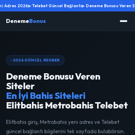
es 2026
Telebet Güncel Bağlantı
Deneme Bonusu Veren Siteler
Deneme
Bonus
2026 GÜNCEL REHBER
Deneme Bonusu Veren
Siteler
En İyi Bahis Siteleri
Elitbahis Metrobahis Telebet
Elitbahis giriş, Metrobahis yeni adres ve Telebet
güncel bağlantı bilgilerini tek sayfada bulabilirsin.