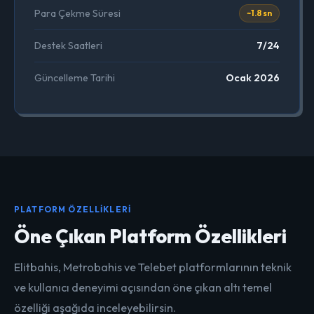
Para Çekme Süresi
~1.8 sn
Destek Saatleri
7/24
Güncelleme Tarihi
Ocak 2026
PLATFORM ÖZELLIKLERI
Öne Çıkan Platform Özellikleri
Elitbahis, Metrobahis ve Telebet platformlarının teknik
ve kullanıcı deneyimi açısından öne çıkan altı temel
özelliği aşağıda inceleyebilirsin.