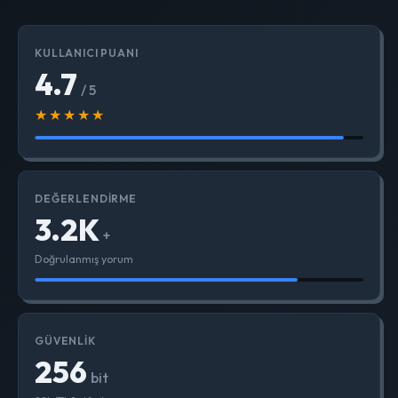
KULLANICI PUANI
4.7
/ 5
★★★★★
DEĞERLENDIRME
3.2K
+
Doğrulanmış yorum
GÜVENLIK
256
bit