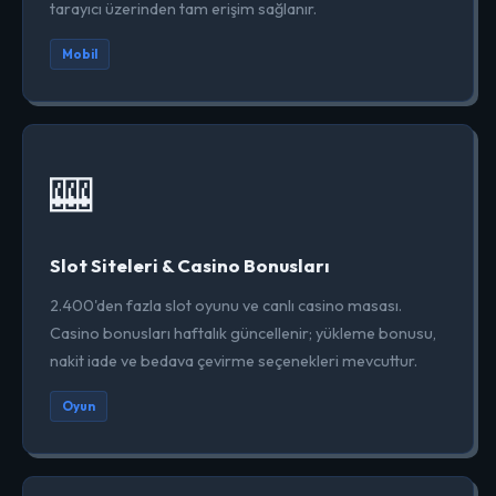
tarayıcı üzerinden tam erişim sağlanır.
Mobil
🎰
Slot Siteleri & Casino Bonusları
2.400'den fazla slot oyunu ve canlı casino masası.
Casino bonusları haftalık güncellenir; yükleme bonusu,
nakit iade ve bedava çevirme seçenekleri mevcuttur.
Oyun