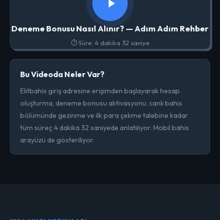
Deneme Bonusu Nasıl Alınır? — Adım Adım Rehber
⏱ Süre: 4 dakika 32 saniye
Bu Videoda Neler Var?
Elitbahis giriş adresine erişimden başlayarak hesap
oluşturma, deneme bonusu aktivasyonu, canlı bahis
bölümünde gezinme ve ilk para çekme talebine kadar
tüm süreç 4 dakika 32 saniyede anlatılıyor. Mobil bahis
arayüzü de gösteriliyor.