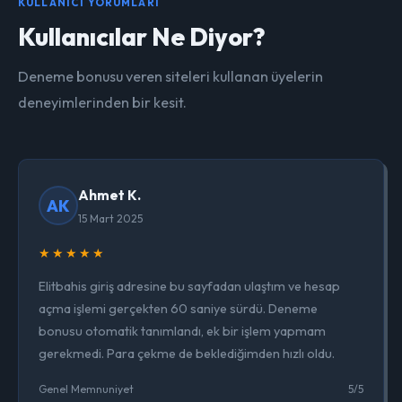
KULLANICI YORUMLARI
Kullanıcılar Ne Diyor?
Deneme bonusu veren siteleri kullanan üyelerin
deneyimlerinden bir kesit.
Ahmet K.
AK
15 Mart 2025
★★★★★
Elitbahis giriş adresine bu sayfadan ulaştım ve hesap
açma işlemi gerçekten 60 saniye sürdü. Deneme
bonusu otomatik tanımlandı, ek bir işlem yapmam
gerekmedi. Para çekme de beklediğimden hızlı oldu.
Genel Memnuniyet
5/5