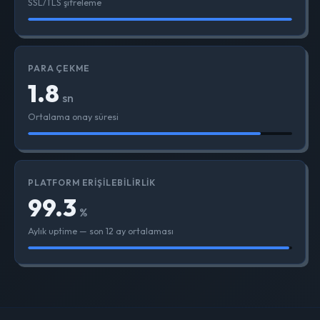
SSL/TLS şifreleme
PARA ÇEKME
1.8
sn
Ortalama onay süresi
PLATFORM ERIŞILEBILIRLIK
99.3
%
Aylık uptime — son 12 ay ortalaması