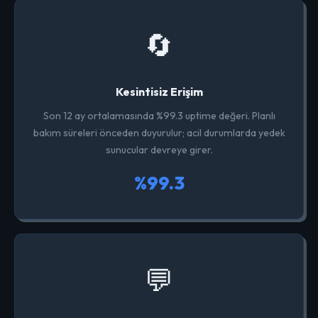
🔄
Kesintisiz Erişim
Son 12 ay ortalamasında %99.3 uptime değeri. Planlı
bakım süreleri önceden duyurulur; acil durumlarda yedek
sunucular devreye girer.
%99.3
💬