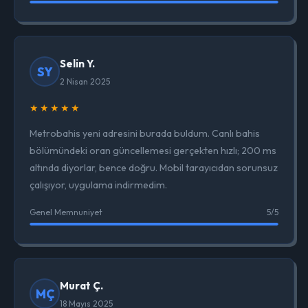
Selin Y.
SY
2 Nisan 2025
★★★★★
Metrobahis yeni adresini burada buldum. Canlı bahis
bölümündeki oran güncellemesi gerçekten hızlı; 200 ms
altında diyorlar, bence doğru. Mobil tarayıcıdan sorunsuz
çalışıyor, uygulama indirmedim.
Genel Memnuniyet
5/5
Murat Ç.
MÇ
18 Mayıs 2025