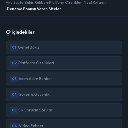
Ana Sayfa
Bahis Rehberi
Platform Özellikleri
Nasıl Kullanılır
Deneme Bonusu Veren Siteler
📋 İçindekiler
Genel Bakış
01
Platform Özellikleri
02
Adım Adım Rehber
03
Güven & Güvenlik
04
Sık Sorulan Sorular
05
Video Rehber
06