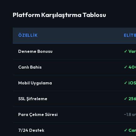
Platform Karşılaştırma Tablosu
ÖZELLIK
ELIT
Deneme Bonusu
✓ Var
Canlı Bahis
✓ 40
Mobil Uygulama
✓ iOS
SSL Şifreleme
✓ 256
Para Çekme Süresi
~1.8 s
7/24 Destek
✓ Can