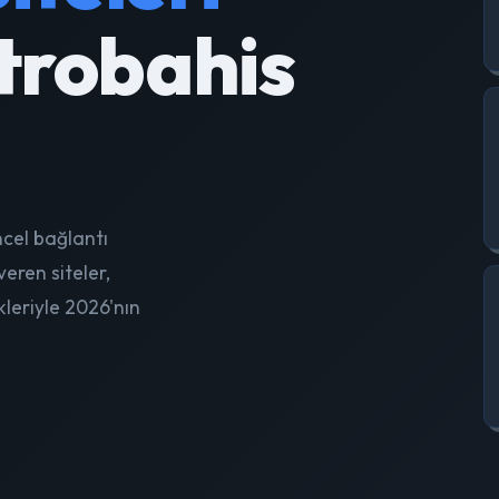
trobahis
ncel bağlantı
eren siteler,
kleriyle 2026'nın