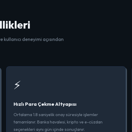
likleri
ve kullanıcı deneyimi açısından
⚡
Hızlı Para Çekme Altyapısı
Ortalama 1.8 saniyelik onay süresiyle işlemler
tamamlanır. Banka havalesi, kripto ve e-cüzdan
seçenekleri aynı gün içinde sonuçlanır.