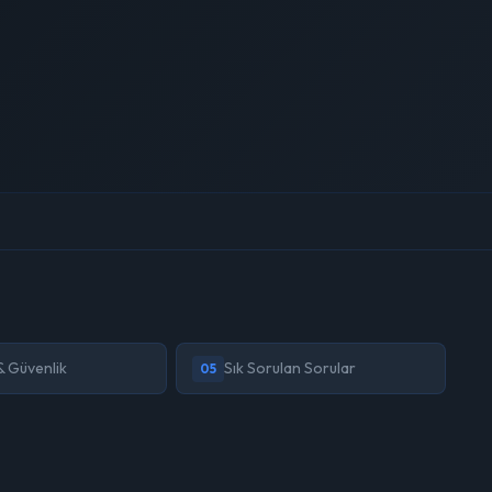
 Güvenlik
Sık Sorulan Sorular
05