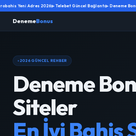
is Yeni Adres 2026
Telebet Güncel Bağlantı
Deneme Bonusu Ve
Deneme
Bonus
2026 GÜNCEL REHBER
Deneme Bon
Siteler
En İyi Bahis S