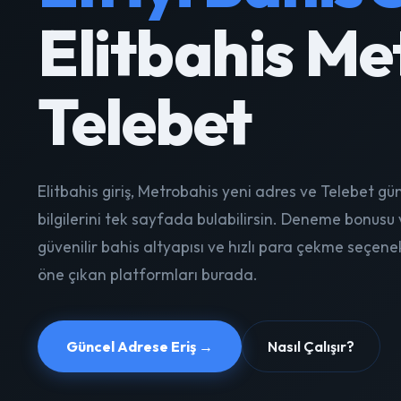
Elitbahis Me
Telebet
Elitbahis giriş, Metrobahis yeni adres ve Telebet gü
bilgilerini tek sayfada bulabilirsin. Deneme bonusu v
güvenilir bahis altyapısı ve hızlı para çekme seçene
öne çıkan platformları burada.
Güncel Adrese Eriş →
Nasıl Çalışır?