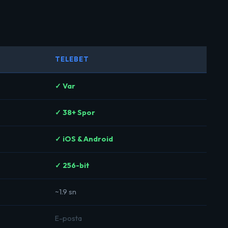
TELEBET
✓ Var
✓ 38+ Spor
✓ iOS & Android
✓ 256-bit
~1.9 sn
E-posta