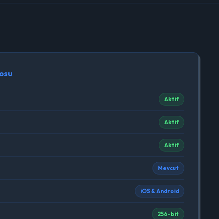
losu
Aktif
Aktif
Aktif
Mevcut
iOS & Android
256-bit