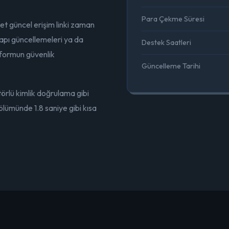
Para Çekme Süresi
et güncel erişim linki zaman
yapı güncellemeleri ya da
Destek Saatleri
tformun güvenlik
Güncelleme Tarihi
törlü kimlik doğrulama gibi
ölümünde 1.8 saniye gibi kısa