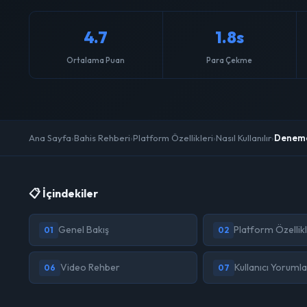
4.7
1.8s
Ortalama Puan
Para Çekme
Ana Sayfa
Bahis Rehberi
Platform Özellikleri
Nasıl Kullanılır
Deneme
📋 İçindekiler
Genel Bakış
Platform Özellikl
01
02
Video Rehber
Kullanıcı Yorumla
06
07