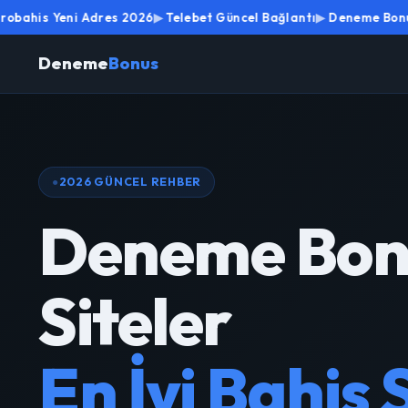
is Yeni Adres 2026
Telebet Güncel Bağlantı
Deneme Bonusu Ve
Deneme
Bonus
2026 GÜNCEL REHBER
Deneme Bon
Siteler
En İyi Bahis S