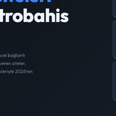
trobahis
ncel bağlantı
eren siteler,
kleriyle 2026'nın