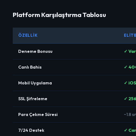
Platform Karşılaştırma Tablosu
ÖZELLIK
ELIT
Deneme Bonusu
✓ Var
Canlı Bahis
✓ 40
Mobil Uygulama
✓ iOS
SSL Şifreleme
✓ 256
Para Çekme Süresi
~1.8 s
7/24 Destek
✓ Can