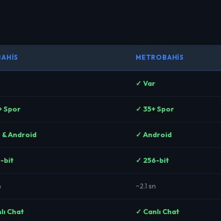
BAHIS
METROBAHIS
✓ Var
+ Spor
✓ 35+ Spor
 & Android
✓ Android
-bit
✓ 256-bit
n
~2.1 sn
lı Chat
✓ Canlı Chat