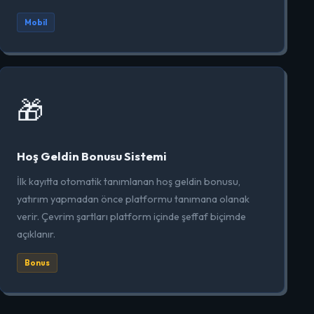
Mobil
🎁
Hoş Geldin Bonusu Sistemi
İlk kayıtta otomatik tanımlanan hoş geldin bonusu,
yatırım yapmadan önce platformu tanımana olanak
verir. Çevrim şartları platform içinde şeffaf biçimde
açıklanır.
Bonus