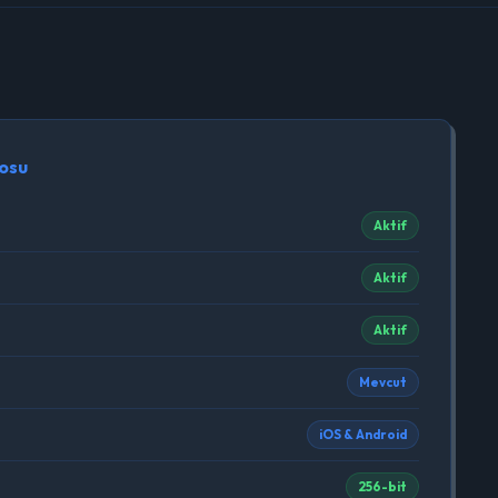
losu
Aktif
Aktif
Aktif
Mevcut
iOS & Android
256-bit