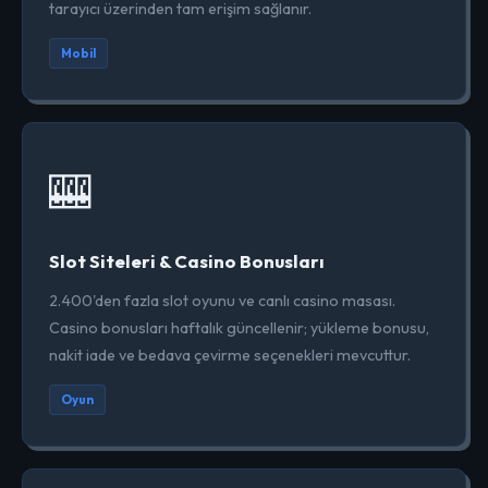
tarayıcı üzerinden tam erişim sağlanır.
Mobil
🎰
Slot Siteleri & Casino Bonusları
2.400'den fazla slot oyunu ve canlı casino masası.
Casino bonusları haftalık güncellenir; yükleme bonusu,
nakit iade ve bedava çevirme seçenekleri mevcuttur.
Oyun