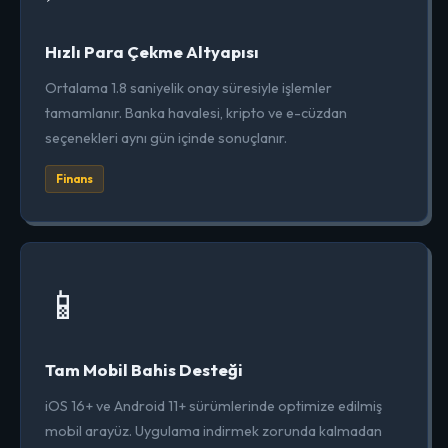
Hızlı Para Çekme Altyapısı
Ortalama 1.8 saniyelik onay süresiyle işlemler
tamamlanır. Banka havalesi, kripto ve e-cüzdan
seçenekleri aynı gün içinde sonuçlanır.
Finans
📱
Tam Mobil Bahis Desteği
iOS 16+ ve Android 11+ sürümlerinde optimize edilmiş
mobil arayüz. Uygulama indirmek zorunda kalmadan