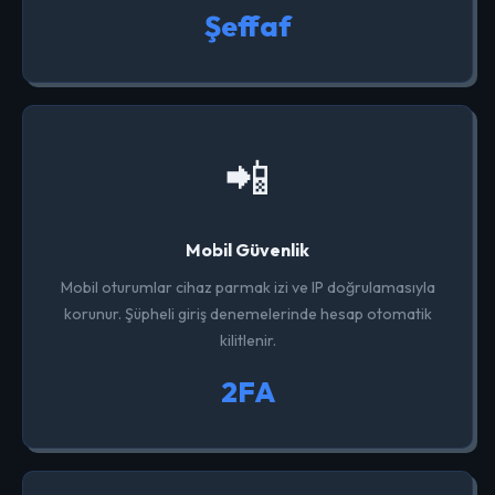
Şeffaf
📲
Mobil Güvenlik
Mobil oturumlar cihaz parmak izi ve IP doğrulamasıyla
korunur. Şüpheli giriş denemelerinde hesap otomatik
kilitlenir.
2FA