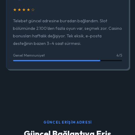
★★★★☆
Telebet güncel adresine buradan bağlandım. Slot
bölümünde 2.100'den fazla oyun var, seçmek zor. Casino
bonusları haftalık değişiyor. Tek eksik, e-posta
desteğinin bazen 3–4 saat sürmesi.
Genel Memnuniyet
4/5
GÜNCEL ERIŞIM ADRESI
Güncel Bağlantıya Eriş