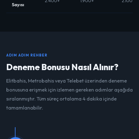
2.400+
1.900+
2.100+
Sayısı
ADIM ADIM REHBER
Deneme Bonusu Nasıl Alınır?
Elitbahis, Metrobahis veya Telebet üzerinden deneme
bonusuna erişmek için izlemen gereken adımlar aşağıda
sıralanmıştır. Tüm süreç ortalama 4 dakika içinde
tamamlanabilir.