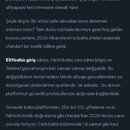
altyapısını test etmesine olanak tanır.
Şöyle düşün: Bir ürünü satın almadan önce denemek
istemez misin? Tam da bu noktada devreye giren hoş geldin
bonusu sistemi, 2026 itibarıyla en iyi bahis siteleri arasında
standart bir özellik hâline geldi.
Elitbahis giriş
adresi, Metrobahis yeni adres bilgisi ve
Telebet güncel erişim linki zaman zaman değişebilir. Bu
değişikliklerin temel nedeni teknik altyapı güncellemeleri ya
da bölgesel yönlendirme ayarlarıdır. Ve aslında... bu durum
platformun güvenlik protokolleriyle doğrudan bağlantılıdır.
Güvenilir bahis platformları, 256-bit SSL şifreleme ve iki
faktörlü kimlik doğrulama gibi standartları 2024'ten bu yana
zorunlu tutuyor. Canlı bahis bölümünde 1.8 saniye gibi kısa