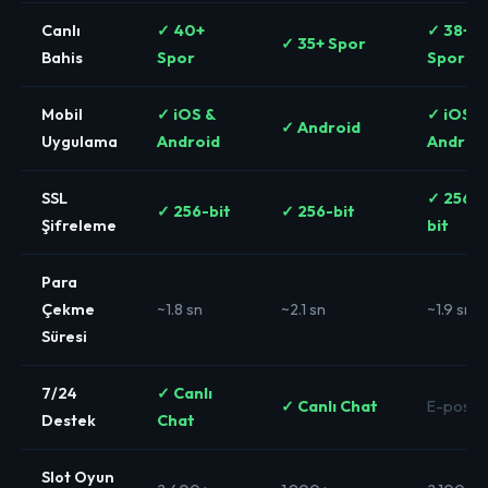
Canlı
✓ 40+
✓ 38+
✓ 35+ Spor
Bahis
Spor
Spor
Mobil
✓ iOS &
✓ iOS &
✓ Android
Uygulama
Android
Androi
SSL
✓ 256-
✓ 256-bit
✓ 256-bit
Şifreleme
bit
Para
Çekme
~1.8 sn
~2.1 sn
~1.9 sn
Süresi
7/24
✓ Canlı
✓ Canlı Chat
E-posta
Destek
Chat
Slot Oyun