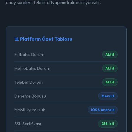
onay süreleri, teknik altyapının kalitesini yansıtır.
📊 Platform Özet Tablosu
Elitbahis Durum
Aktif
Metrobahis Durum
Aktif
Telebet Durum
Aktif
Deneme Bonusu
Mevcut
Mobil Uyumluluk
iOS & Android
SSL Sertifikası
256-bit