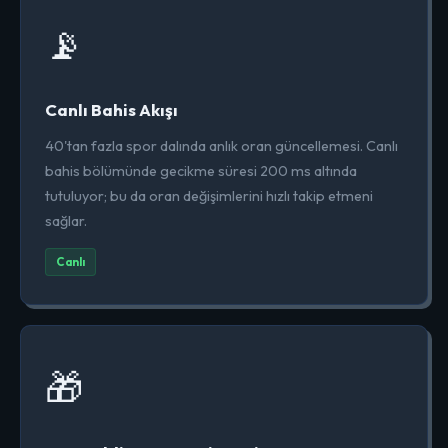
📡
Canlı Bahis Akışı
40'tan fazla spor dalında anlık oran güncellemesi. Canlı
bahis bölümünde gecikme süresi 200 ms altında
tutuluyor; bu da oran değişimlerini hızlı takip etmeni
sağlar.
Canlı
🎁