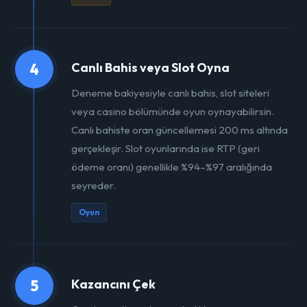
Canlı Bahis veya Slot Oyna
4
Deneme bakiyesiyle canlı bahis, slot siteleri
veya casino bölümünde oyun oynayabilirsin.
Canlı bahiste oran güncellemesi 200 ms altında
gerçekleşir. Slot oyunlarında ise RTP (geri
ödeme oranı) genellikle %94–%97 aralığında
seyreder.
Oyun
Kazancını Çek
5