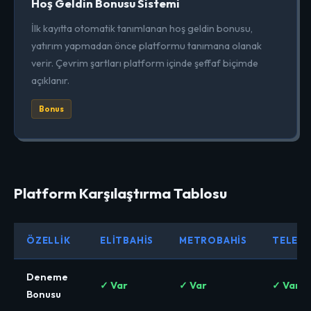
Hoş Geldin Bonusu Sistemi
İlk kayıtta otomatik tanımlanan hoş geldin bonusu,
yatırım yapmadan önce platformu tanımana olanak
verir. Çevrim şartları platform içinde şeffaf biçimde
açıklanır.
Bonus
Platform Karşılaştırma Tablosu
ÖZELLIK
ELITBAHIS
METROBAHIS
TELEB
Deneme
✓ Var
✓ Var
✓ Var
Bonusu