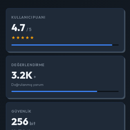
KULLANICI PUANI
4.7
/ 5
★★★★★
DEĞERLENDIRME
3.2K
+
Doğrulanmış yorum
GÜVENLIK
256
bit