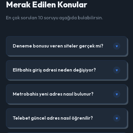
Merak Edilen Konular
En çok sorulan 10 soruyu aşağıda bulabilirsin.
Deneme bonusu veren siteler gerçek mi?
▼
Evet. Deneme bonusu sistemi, platformların yeni
kullanıcıları tanımak için uyguladığı teknik bir teşvik
Elitbahis giriş adresi neden değişiyor?
▼
mekanizmasıdır. Gerçek bakiye olarak tanımlanır; çevrim
şartlarını tamamladıktan sonra para çekme talebine
Adres değişiklikleri teknik altyapı güncellemeleri veya
açılır.
bölgesel yönlendirme ayarlarından kaynaklanır. Bu
Metrobahis yeni adres nasıl bulunur?
▼
sayfadaki "Güncel Adrese Eriş" butonu her zaman aktif
bağlantıyı gösterir.
Bu sayfanın "Güncel Adres" bölümündeki bağlantı
Metrobahis yeni adresine yönlendirir. Arama
Telebet güncel adres nasıl öğrenilir?
▼
motorlarında arama yapmak yerine doğrudan bu
sayfayı kullanman daha güvenlidir.
Telebet güncel erişim bilgisi bu sayfada düzenli olarak