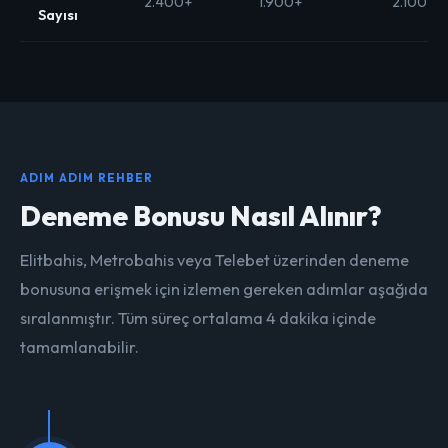
2.400+
1.900+
2.100+
Sayısı
ADIM ADIM REHBER
Deneme Bonusu Nasıl Alınır?
Elitbahis, Metrobahis veya Telebet üzerinden deneme
bonusuna erişmek için izlemen gereken adımlar aşağıda
sıralanmıştır. Tüm süreç ortalama 4 dakika içinde
tamamlanabilir.