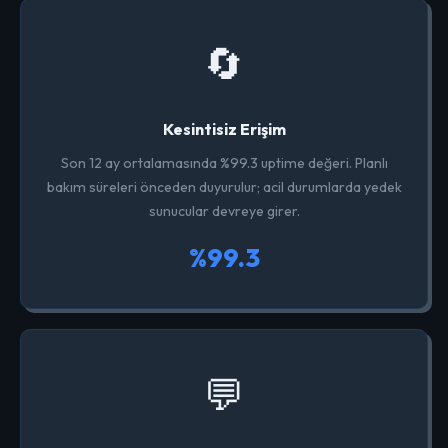
🔄
Kesintisiz Erişim
Son 12 ay ortalamasında %99.3 uptime değeri. Planlı
bakım süreleri önceden duyurulur; acil durumlarda yedek
sunucular devreye girer.
%99.3
💬