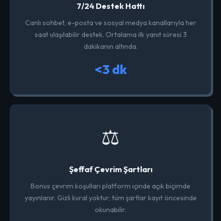
7/24 Destek Hattı
Canlı sohbet, e-posta ve sosyal medya kanallarıyla her
saat ulaşılabilir destek. Ortalama ilk yanıt süresi 3
dakikanın altında.
<3 dk
⚖️
Şeffaf Çevrim Şartları
Bonus çevrim koşulları platform içinde açık biçimde
yayınlanır. Gizli kural yoktur; tüm şartlar kayıt öncesinde
okunabilir.