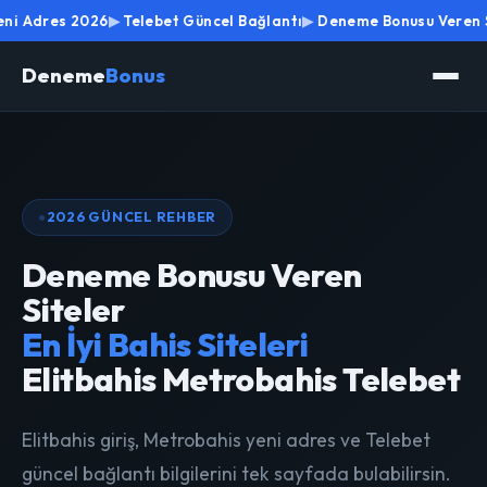
es 2026
Telebet Güncel Bağlantı
Deneme Bonusu Veren Siteler
Deneme
Bonus
2026 GÜNCEL REHBER
Deneme Bonusu Veren
Siteler
En İyi Bahis Siteleri
Elitbahis Metrobahis Telebet
Elitbahis giriş, Metrobahis yeni adres ve Telebet
güncel bağlantı bilgilerini tek sayfada bulabilirsin.