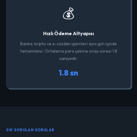
💰
Hızlı Ödeme Altyapısı
Banka, kripto ve e-cüzdan işlemleri aynı gün içinde
tamamlanır. Ortalama para çekme onay süresi 1.8
saniyedir.
1.8 sn
SIK SORULAN SORULAR