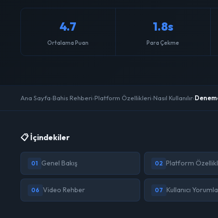
4.7
1.8s
Ortalama Puan
Para Çekme
Ana Sayfa
Bahis Rehberi
Platform Özellikleri
Nasıl Kullanılır
Deneme
📋 İçindekiler
Genel Bakış
Platform Özellikl
01
02
Video Rehber
Kullanıcı Yorumla
06
07