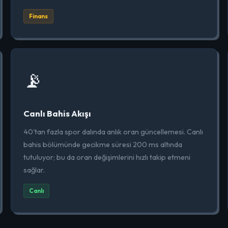
Finans
📡
Canlı Bahis Akışı
40'tan fazla spor dalında anlık oran güncellemesi. Canlı
bahis bölümünde gecikme süresi 200 ms altında
tutuluyor; bu da oran değişimlerini hızlı takip etmeni
sağlar.
Canlı