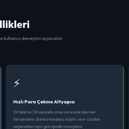
likleri
ve kullanıcı deneyimi açısından
⚡
Hızlı Para Çekme Altyapısı
Ortalama 1.8 saniyelik onay süresiyle işlemler
tamamlanır. Banka havalesi, kripto ve e-cüzdan
seçenekleri aynı gün içinde sonuçlanır.