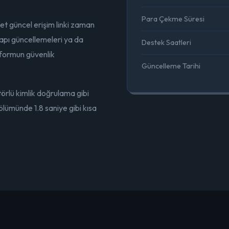
Para Çekme Süresi
et güncel erişim linki zaman
yapı güncellemeleri ya da
Destek Saatleri
tformun güvenlik
Güncelleme Tarihi
törlü kimlik doğrulama gibi
ölümünde 1.8 saniye gibi kısa