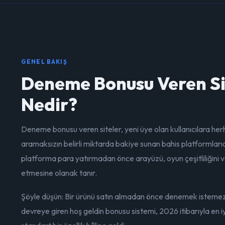
GENEL BAKIŞ
Deneme Bonusu Veren Si
Nedir?
Deneme bonusu veren siteler, yeni üye olan kullanıcılara herh
aramaksızın belirli miktarda bakiye sunan bahis platformlarıdır
platforma para yatırmadan önce arayüzü, oyun çeşitliliğini v
etmesine olanak tanır.
Şöyle düşün: Bir ürünü satın almadan önce denemek isteme
devreye giren hoş geldin bonusu sistemi, 2026 itibarıyla en iy