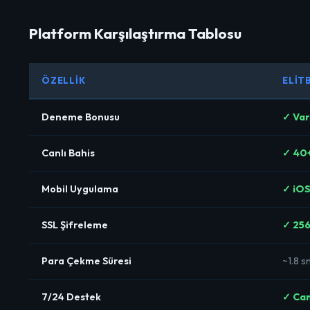
Platform Karşılaştırma Tablosu
ÖZELLIK
ELIT
Deneme Bonusu
✓ Var
Canlı Bahis
✓ 40
Mobil Uygulama
✓ iOS
SSL Şifreleme
✓ 256
Para Çekme Süresi
~1.8 s
7/24 Destek
✓ Can