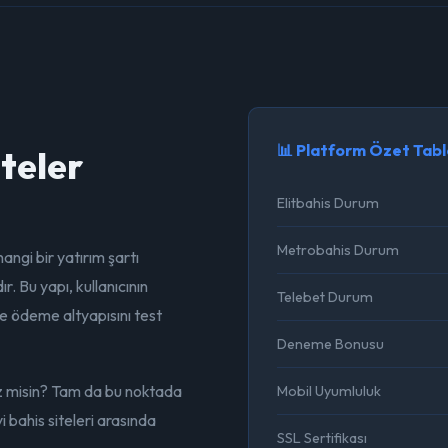
📊 Platform Özet Tab
teler
Elitbahis Durum
Metrobahis Durum
angi bir yatırım şartı
. Bu yapı, kullanıcının
Telebet Durum
e ödeme altyapısını test
Deneme Bonusu
z misin? Tam da bu noktada
Mobil Uyumluluk
i bahis siteleri arasında
SSL Sertifikası