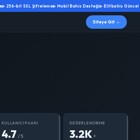
6-bit SSL Şifreleme
Mobil Bahis Desteği
Elitbahis Güncel Giriş
Siteye Git →
KULLANICI PUANI
DEĞERLENDIRME
4.7
3.2K
/ 5
+