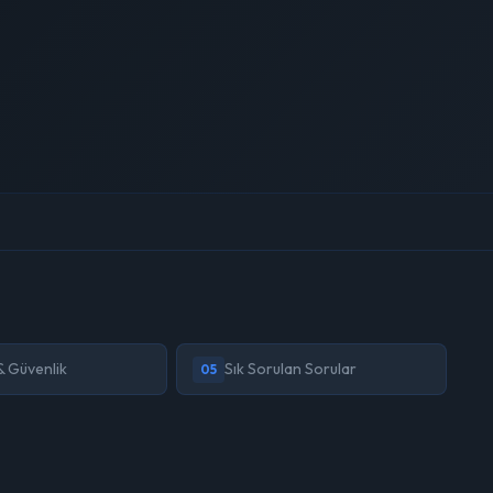
 Güvenlik
Sık Sorulan Sorular
05