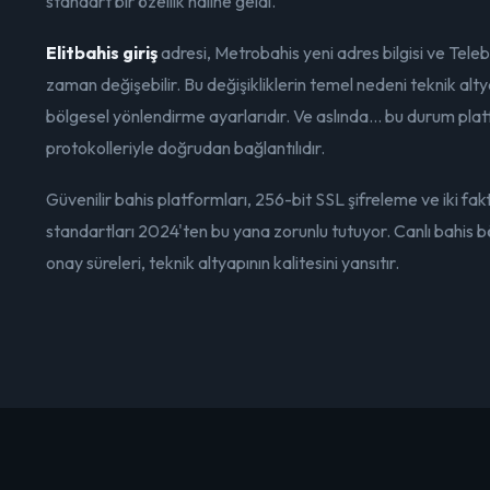
standart bir özellik hâline geldi.
Elitbahis giriş
adresi, Metrobahis yeni adres bilgisi ve Teleb
zaman değişebilir. Bu değişikliklerin temel nedeni teknik alt
bölgesel yönlendirme ayarlarıdır. Ve aslında... bu durum pla
protokolleriyle doğrudan bağlantılıdır.
Güvenilir bahis platformları, 256-bit SSL şifreleme ve iki fak
standartları 2024'ten bu yana zorunlu tutuyor. Canlı bahis b
onay süreleri, teknik altyapının kalitesini yansıtır.