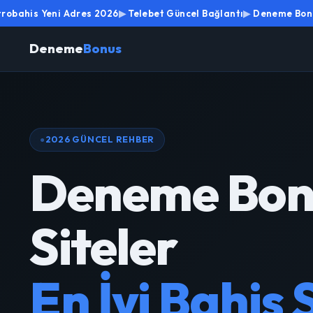
is Yeni Adres 2026
Telebet Güncel Bağlantı
Deneme Bonusu Ve
Deneme
Bonus
2026 GÜNCEL REHBER
Deneme Bon
Siteler
En İyi Bahis S