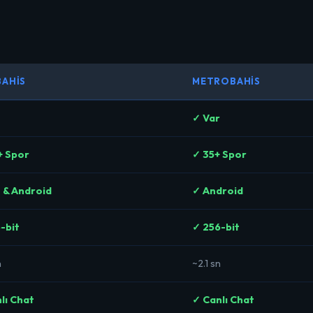
BAHIS
METROBAHIS
✓ Var
+ Spor
✓ 35+ Spor
 & Android
✓ Android
-bit
✓ 256-bit
n
~2.1 sn
lı Chat
✓ Canlı Chat