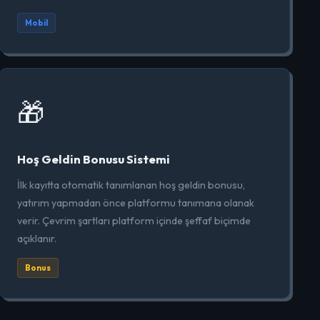
Mobil
🎁
Hoş Geldin Bonusu Sistemi
İlk kayıtta otomatik tanımlanan hoş geldin bonusu,
yatırım yapmadan önce platformu tanımana olanak
verir. Çevrim şartları platform içinde şeffaf biçimde
açıklanır.
Bonus