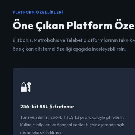
PLATFORM ÖZELLIKLERI
Öne Çıkan Platform Özel
Elitbahis, Metrobahis ve Telebet platformlarının teknik 
öne çıkan altı temel özelliği aşağıda inceleyebilirsin.
🔐
256-bit SSL Şifreleme
Tüm veri iletimi 256-bit TLS 1.3 protokolüyle şifrelenir.
Kullanıcı bilgileri ve finansal veriler hiçbir aşamada açık
metin olarak iletilmez.