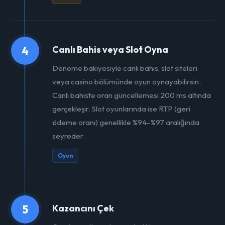
Canlı Bahis veya Slot Oyna
4
Deneme bakiyesiyle canlı bahis, slot siteleri
veya casino bölümünde oyun oynayabilirsin.
Canlı bahiste oran güncellemesi 200 ms altında
gerçekleşir. Slot oyunlarında ise RTP (geri
ödeme oranı) genellikle %94–%97 aralığında
seyreder.
Oyun
Kazancını Çek
5