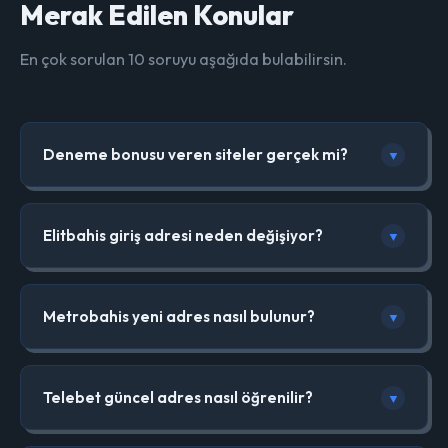
Merak Edilen Konular
En çok sorulan 10 soruyu aşağıda bulabilirsin.
Deneme bonusu veren siteler gerçek mi?
▼
Evet. Deneme bonusu sistemi, platformların yeni
kullanıcıları tanımak için uyguladığı teknik bir teşvik
Elitbahis giriş adresi neden değişiyor?
▼
mekanizmasıdır. Gerçek bakiye olarak tanımlanır; çevrim
şartlarını tamamladıktan sonra para çekme talebine
Adres değişiklikleri teknik altyapı güncellemeleri veya
açılır.
bölgesel yönlendirme ayarlarından kaynaklanır. Bu
Metrobahis yeni adres nasıl bulunur?
▼
sayfadaki "Güncel Adrese Eriş" butonu her zaman aktif
bağlantıyı gösterir.
Bu sayfanın "Güncel Adres" bölümündeki bağlantı
Metrobahis yeni adresine yönlendirir. Arama
Telebet güncel adres nasıl öğrenilir?
▼
motorlarında arama yapmak yerine doğrudan bu
sayfayı kullanman daha güvenlidir.
Telebet güncel erişim bilgisi bu sayfada düzenli olarak