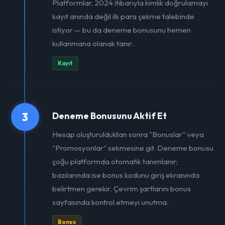
Platformlar, 2024 itibarıyla kimlik doğrulamayı
kayıt anında değil ilk para çekme talebinde
istiyor — bu da deneme bonusunu hemen
kullanmana olanak tanır.
Kayıt
Deneme Bonusunu Aktif Et
3
Hesap oluşturulduktan sonra "Bonuslar" veya
"Promosyonlar" sekmesine git. Deneme bonusu
çoğu platformda otomatik tanımlanır;
bazılarında ise bonus kodunu giriş ekranında
belirtmen gerekir. Çevrim şartlarını bonus
sayfasında kontrol etmeyi unutma.
Bonus