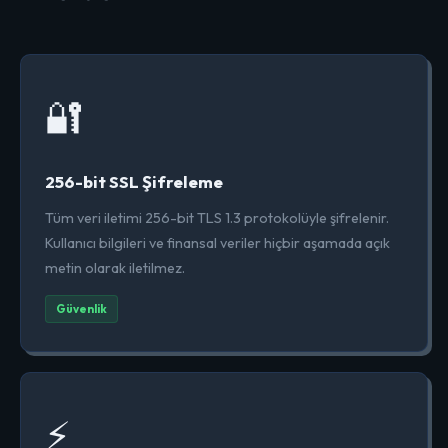
🔐
256-bit SSL Şifreleme
Tüm veri iletimi 256-bit TLS 1.3 protokolüyle şifrelenir.
Kullanıcı bilgileri ve finansal veriler hiçbir aşamada açık
metin olarak iletilmez.
Güvenlik
⚡