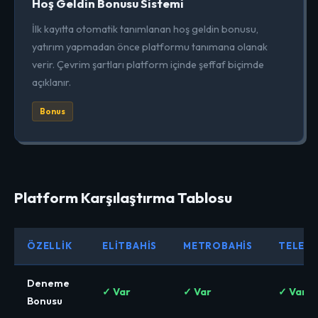
Hoş Geldin Bonusu Sistemi
İlk kayıtta otomatik tanımlanan hoş geldin bonusu,
yatırım yapmadan önce platformu tanımana olanak
verir. Çevrim şartları platform içinde şeffaf biçimde
açıklanır.
Bonus
Platform Karşılaştırma Tablosu
ÖZELLIK
ELITBAHIS
METROBAHIS
TELEB
Deneme
✓ Var
✓ Var
✓ Var
Bonusu