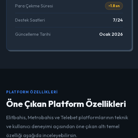
Para Çekme Süresi
~1.8 sn
Destek Saatleri
7/24
Güncelleme Tarihi
Ocak 2026
PLATFORM ÖZELLIKLERI
Öne Çıkan Platform Özellikleri
Elitbahis, Metrobahis ve Telebet platformlarının teknik
ve kullanıcı deneyimi açısından öne çıkan altı temel
özelliği aşağıda inceleyebilirsin.