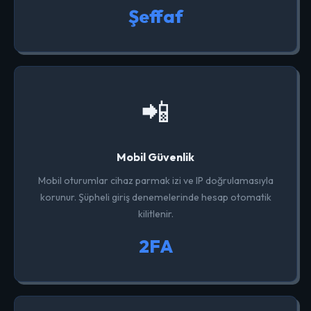
Şeffaf
📲
Mobil Güvenlik
Mobil oturumlar cihaz parmak izi ve IP doğrulamasıyla
korunur. Şüpheli giriş denemelerinde hesap otomatik
kilitlenir.
2FA