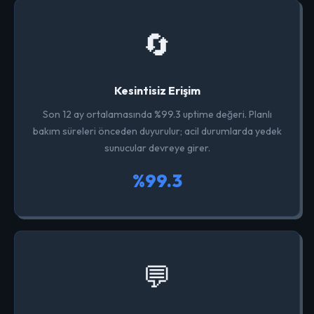
🔄
Kesintisiz Erişim
Son 12 ay ortalamasında %99.3 uptime değeri. Planlı
bakım süreleri önceden duyurulur; acil durumlarda yedek
sunucular devreye girer.
%99.3
💬