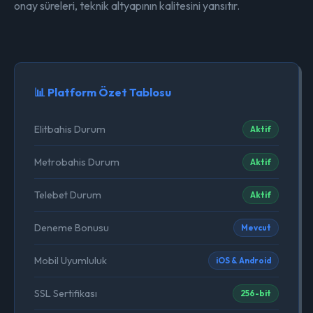
onay süreleri, teknik altyapının kalitesini yansıtır.
📊 Platform Özet Tablosu
Elitbahis Durum
Aktif
Metrobahis Durum
Aktif
Telebet Durum
Aktif
Deneme Bonusu
Mevcut
Mobil Uyumluluk
iOS & Android
SSL Sertifikası
256-bit