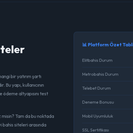
📊 Platform Özet Tab
teler
Elitbahis Durum
Metrobahis Durum
angi bir yatırım şartı
. Bu yapı, kullanıcının
Telebet Durum
e ödeme altyapısını test
Deneme Bonusu
z misin? Tam da bu noktada
Mobil Uyumluluk
i bahis siteleri arasında
SSL Sertifikası