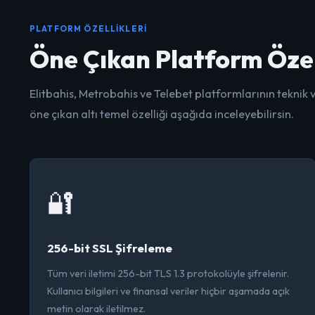
PLATFORM ÖZELLIKLERI
Öne Çıkan Platform Özel
Elitbahis, Metrobahis ve Telebet platformlarının teknik 
öne çıkan altı temel özelliği aşağıda inceleyebilirsin.
🔐
256-bit SSL Şifreleme
Tüm veri iletimi 256-bit TLS 1.3 protokolüyle şifrelenir.
Kullanıcı bilgileri ve finansal veriler hiçbir aşamada açık
metin olarak iletilmez.