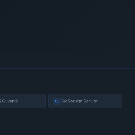
 Güvenlik
Sık Sorulan Sorular
05