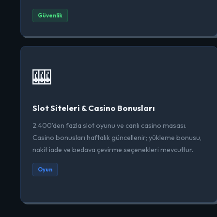
Güvenlik
🎰
Slot Siteleri & Casino Bonusları
2.400'den fazla slot oyunu ve canlı casino masası.
Casino bonusları haftalık güncellenir; yükleme bonusu,
nakit iade ve bedava çevirme seçenekleri mevcuttur.
Oyun