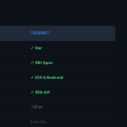
TELEBET
✓ Var
✓ 38+ Spor
✓ iOS & Android
✓ 256-bit
~1.9 sn
E-posta