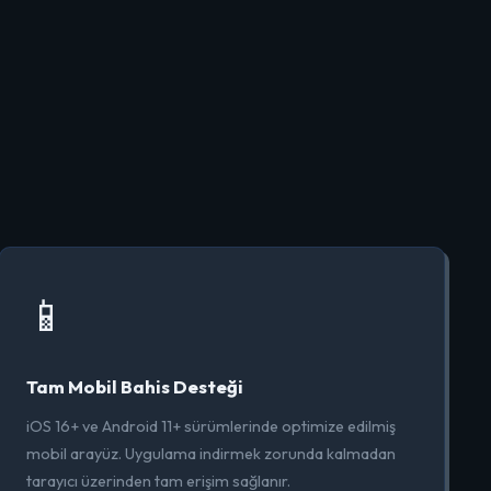
📱
Tam Mobil Bahis Desteği
iOS 16+ ve Android 11+ sürümlerinde optimize edilmiş
mobil arayüz. Uygulama indirmek zorunda kalmadan
tarayıcı üzerinden tam erişim sağlanır.