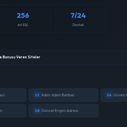
256
7/24
bit SSL
Destek
 Bonusu Veren Siteler
eri
Adım Adım Rehber
Güven &
03
04
rı
Güncel Erişim Adresi
08