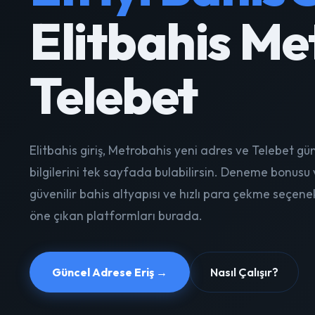
Elitbahis Me
Telebet
Elitbahis giriş, Metrobahis yeni adres ve Telebet gü
bilgilerini tek sayfada bulabilirsin. Deneme bonusu v
güvenilir bahis altyapısı ve hızlı para çekme seçene
öne çıkan platformları burada.
Güncel Adrese Eriş →
Nasıl Çalışır?