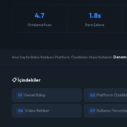
4.7
1.8s
Ortalama Puan
Para Çekme
Ana Sayfa
Bahis Rehberi
Platform Özellikleri
Nasıl Kullanılır
Deneme
📋 İçindekiler
Genel Bakış
Platform Özellikl
01
02
Video Rehber
Kullanıcı Yorumla
06
07