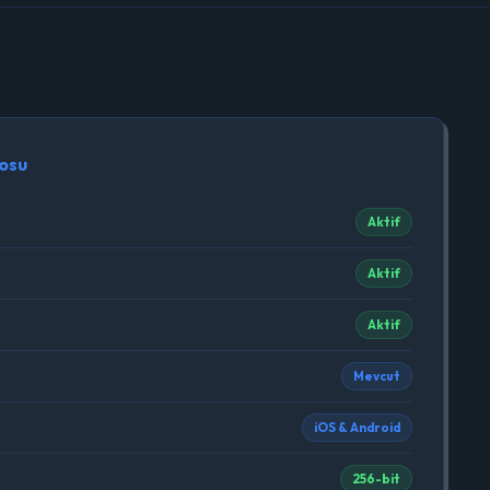
losu
Aktif
Aktif
Aktif
Mevcut
iOS & Android
256-bit