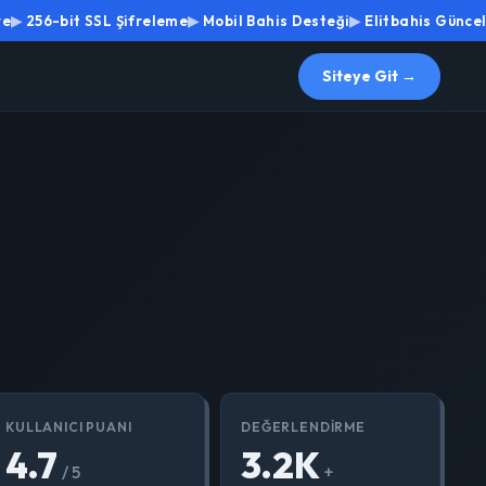
56-bit SSL Şifreleme
Mobil Bahis Desteği
Elitbahis Güncel Giriş
Siteye Git →
KULLANICI PUANI
DEĞERLENDIRME
4.7
3.2K
/ 5
+