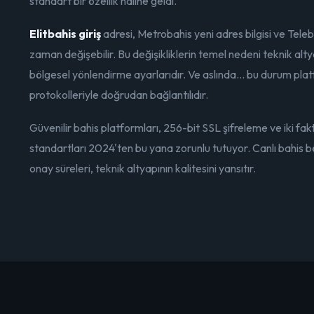
standart bir özellik hâline geldi.
Elitbahis giriş
adresi, Metrobahis yeni adres bilgisi ve Teleb
zaman değişebilir. Bu değişikliklerin temel nedeni teknik alt
bölgesel yönlendirme ayarlarıdır. Ve aslında... bu durum pla
protokolleriyle doğrudan bağlantılıdır.
Güvenilir bahis platformları, 256-bit SSL şifreleme ve iki fak
standartları 2024'ten bu yana zorunlu tutuyor. Canlı bahis b
onay süreleri, teknik altyapının kalitesini yansıtır.