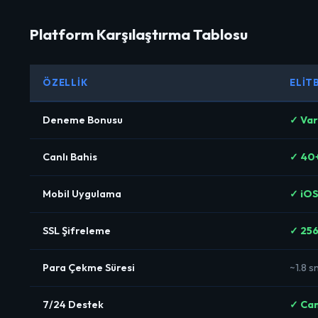
Platform Karşılaştırma Tablosu
ÖZELLIK
ELIT
Deneme Bonusu
✓ Var
Canlı Bahis
✓ 40
Mobil Uygulama
✓ iOS
SSL Şifreleme
✓ 256
Para Çekme Süresi
~1.8 s
7/24 Destek
✓ Can