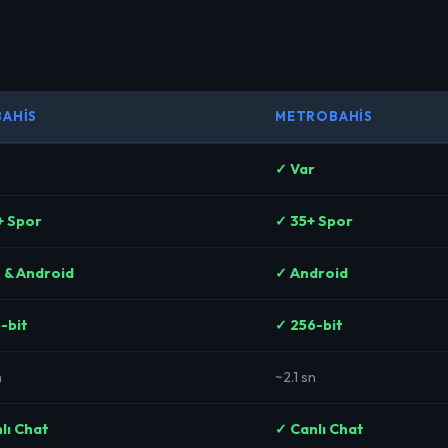
BAHIS
METROBAHIS
✓ Var
+ Spor
✓ 35+ Spor
 & Android
✓ Android
-bit
✓ 256-bit
n
~2.1 sn
lı Chat
✓ Canlı Chat