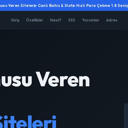
ren Siteler
Canlı Bahis & Slot
Hızlı Para Çekme 1.8 Saniye
2
Giriş
Özellikler
Nasıl?
SSS
Yorumlar
Adres
usu Veren
iteleri