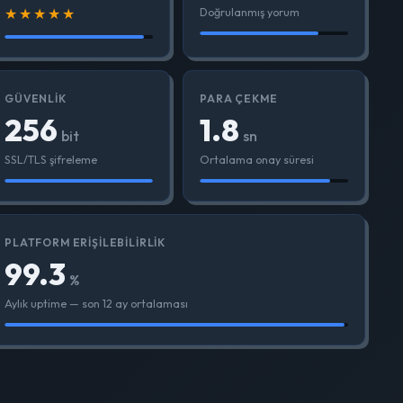
★★★★★
Doğrulanmış yorum
GÜVENLIK
PARA ÇEKME
256
1.8
bit
sn
SSL/TLS şifreleme
Ortalama onay süresi
PLATFORM ERIŞILEBILIRLIK
99.3
%
Aylık uptime — son 12 ay ortalaması