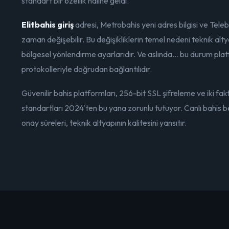
standart bir özellik hâline geldi.
Elitbahis giriş
adresi, Metrobahis yeni adres bilgisi ve Teleb
zaman değişebilir. Bu değişikliklerin temel nedeni teknik alt
bölgesel yönlendirme ayarlarıdır. Ve aslında... bu durum pla
protokolleriyle doğrudan bağlantılıdır.
Güvenilir bahis platformları, 256-bit SSL şifreleme ve iki fak
standartları 2024'ten bu yana zorunlu tutuyor. Canlı bahis b
onay süreleri, teknik altyapının kalitesini yansıtır.