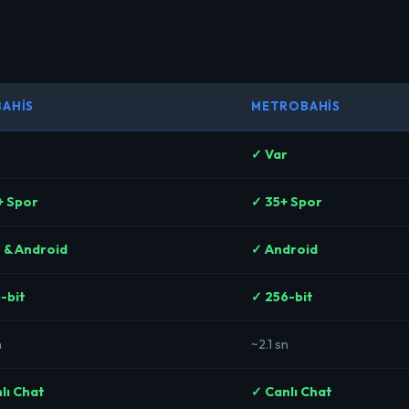
BAHIS
METROBAHIS
✓ Var
+ Spor
✓ 35+ Spor
 & Android
✓ Android
-bit
✓ 256-bit
n
~2.1 sn
lı Chat
✓ Canlı Chat