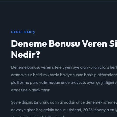
GENEL BAKIŞ
Deneme Bonusu Veren Si
Nedir?
Deneme bonusu veren siteler, yeni üye olan kullanıcılara herh
aramaksızın belirli miktarda bakiye sunan bahis platformlarıdır
platforma para yatırmadan önce arayüzü, oyun çeşitliliğini v
etmesine olanak tanır.
Şöyle düşün: Bir ürünü satın almadan önce denemek isteme
devreye giren hoş geldin bonusu sistemi, 2026 itibarıyla en iy