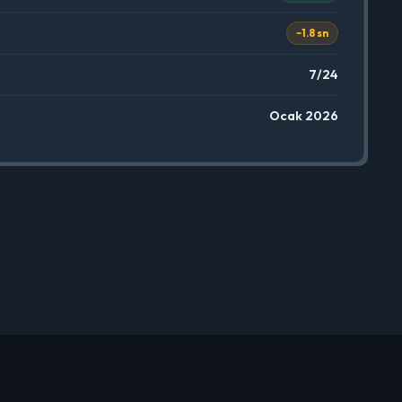
~1.8 sn
7/24
Ocak 2026