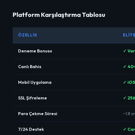
Platform Karşılaştırma Tablosu
ÖZELLIK
ELIT
Deneme Bonusu
✓ Var
Canlı Bahis
✓ 40
Mobil Uygulama
✓ iOS
SSL Şifreleme
✓ 256
Para Çekme Süresi
~1.8 s
7/24 Destek
✓ Can