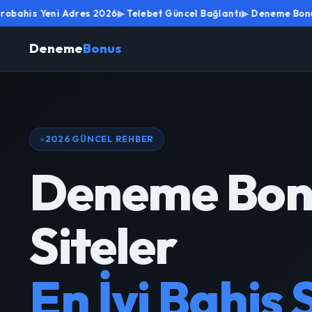
is Yeni Adres 2026
Telebet Güncel Bağlantı
Deneme Bonusu Ve
Deneme
Bonus
2026 GÜNCEL REHBER
Deneme Bon
Siteler
En İyi Bahis S