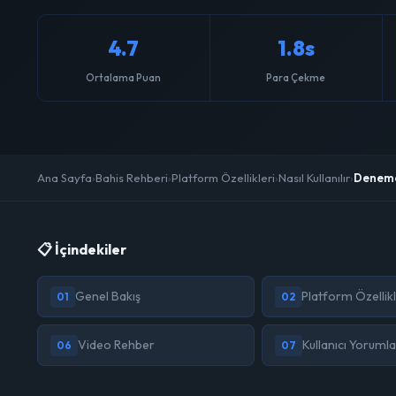
4.7
1.8s
Ortalama Puan
Para Çekme
Ana Sayfa
Bahis Rehberi
Platform Özellikleri
Nasıl Kullanılır
Deneme
📋 İçindekiler
Genel Bakış
Platform Özellikl
01
02
Video Rehber
Kullanıcı Yorumla
06
07