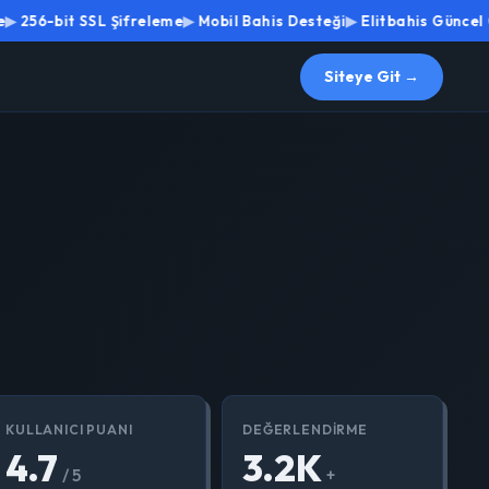
6-bit SSL Şifreleme
Mobil Bahis Desteği
Elitbahis Güncel Giriş
Siteye Git →
KULLANICI PUANI
DEĞERLENDIRME
4.7
3.2K
/ 5
+