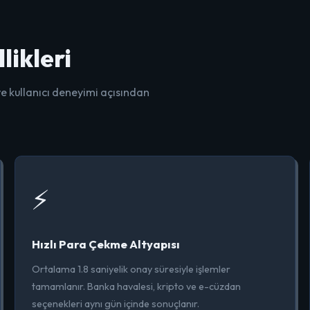
likleri
ve kullanıcı deneyimi açısından
⚡
Hızlı Para Çekme Altyapısı
Ortalama 1.8 saniyelik onay süresiyle işlemler
tamamlanır. Banka havalesi, kripto ve e-cüzdan
seçenekleri aynı gün içinde sonuçlanır.