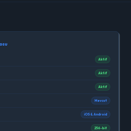
losu
Aktif
Aktif
Aktif
Mevcut
iOS & Android
256-bit