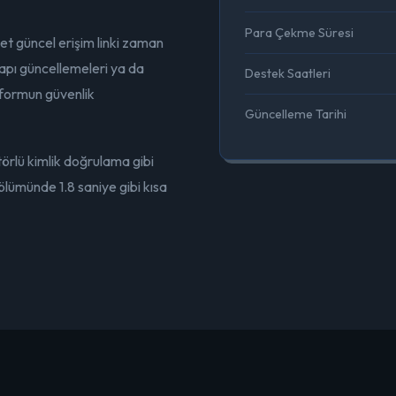
Para Çekme Süresi
et güncel erişim linki zaman
yapı güncellemeleri ya da
Destek Saatleri
tformun güvenlik
Güncelleme Tarihi
törlü kimlik doğrulama gibi
ölümünde 1.8 saniye gibi kısa