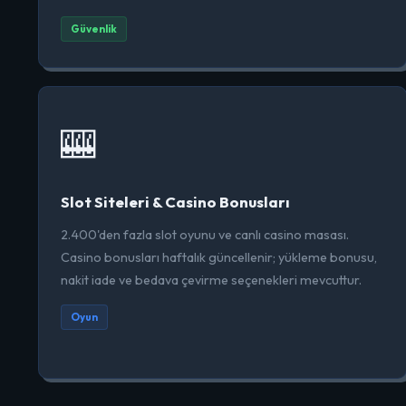
Güvenlik
🎰
Slot Siteleri & Casino Bonusları
2.400'den fazla slot oyunu ve canlı casino masası.
Casino bonusları haftalık güncellenir; yükleme bonusu,
nakit iade ve bedava çevirme seçenekleri mevcuttur.
Oyun