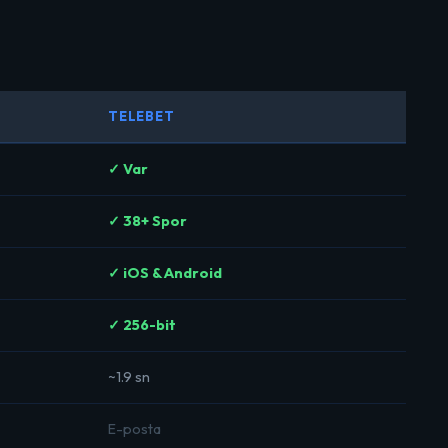
TELEBET
✓ Var
✓ 38+ Spor
✓ iOS & Android
✓ 256-bit
~1.9 sn
E-posta