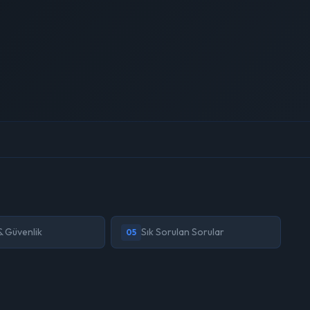
 Güvenlik
Sık Sorulan Sorular
05