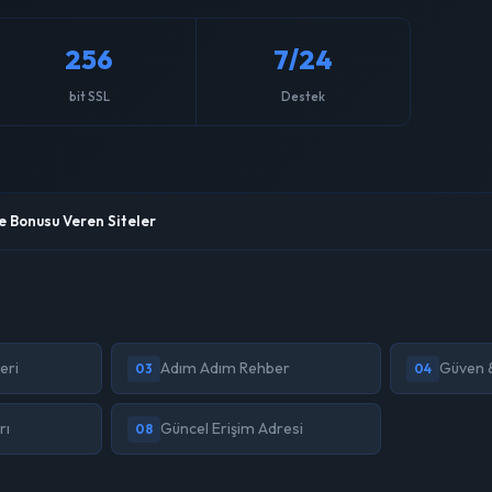
256
7/24
bit SSL
Destek
 Bonusu Veren Siteler
eri
Adım Adım Rehber
Güven &
03
04
rı
Güncel Erişim Adresi
08