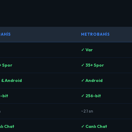
BAHIS
METROBAHIS
✓ Var
+ Spor
✓ 35+ Spor
 & Android
✓ Android
-bit
✓ 256-bit
n
~2.1 sn
lı Chat
✓ Canlı Chat