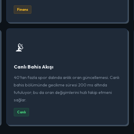
Finans
📡
Canlı Bahis Akışı
40'tan fazla spor dalında anlık oran güncellemesi. Canlı
bahis bölümünde gecikme süresi 200 ms altında
tutuluyor; bu da oran değişimlerini hızlı takip etmeni
sağlar.
Canlı