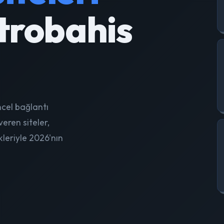
trobahis
ncel bağlantı
eren siteler,
kleriyle 2026'nın