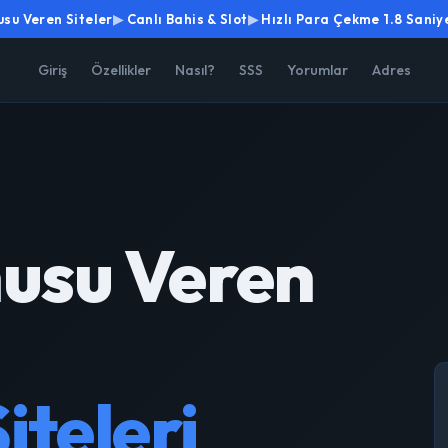
ren Siteler
Canlı Bahis & Slot
Hızlı Para Çekme 1.8 Saniye
25
Giriş
Özellikler
Nasıl?
SSS
Yorumlar
Adres
usu Veren
iteleri