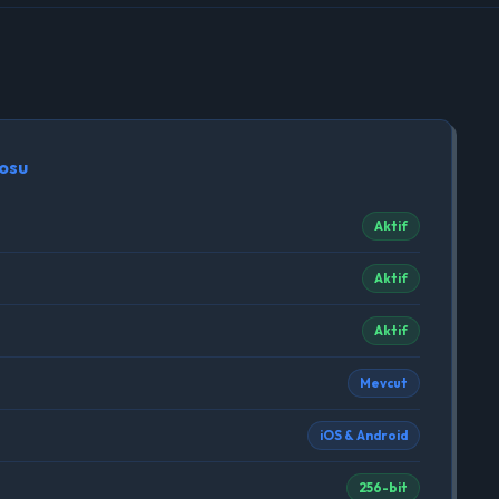
losu
Aktif
Aktif
Aktif
Mevcut
iOS & Android
256-bit