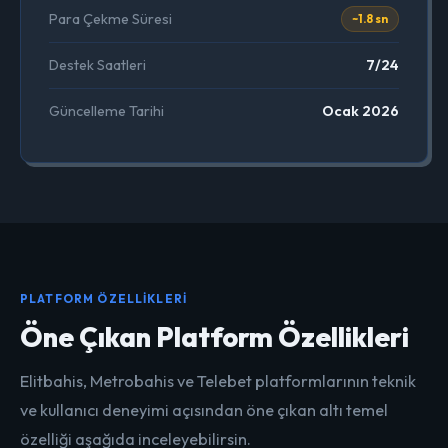
Para Çekme Süresi
~1.8 sn
Destek Saatleri
7/24
Güncelleme Tarihi
Ocak 2026
PLATFORM ÖZELLIKLERI
Öne Çıkan Platform Özellikleri
Elitbahis, Metrobahis ve Telebet platformlarının teknik
ve kullanıcı deneyimi açısından öne çıkan altı temel
özelliği aşağıda inceleyebilirsin.