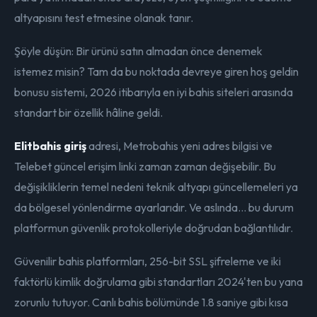
altyapısını test etmesine olanak tanır.
Şöyle düşün: Bir ürünü satın almadan önce denemek
istemez misin? Tam da bu noktada devreye giren hoş geldin
bonusu sistemi, 2026 itibarıyla en iyi bahis siteleri arasında
standart bir özellik hâline geldi.
Elitbahis giriş
adresi, Metrobahis yeni adres bilgisi ve
Telebet güncel erişim linki zaman zaman değişebilir. Bu
değişikliklerin temel nedeni teknik altyapı güncellemeleri ya
da bölgesel yönlendirme ayarlarıdır. Ve aslında... bu durum
platformun güvenlik protokolleriyle doğrudan bağlantılıdır.
Güvenilir bahis platformları, 256-bit SSL şifreleme ve iki
faktörlü kimlik doğrulama gibi standartları 2024'ten bu yana
zorunlu tutuyor. Canlı bahis bölümünde 1.8 saniye gibi kısa