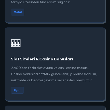
tarayıcı üzerinden tam erişim sağlanır.
Mobil
🎰
Slot Siteleri & Casino Bonusları
2.400'den fazla slot oyunu ve canlı casino masası.
Casino bonusları haftalık güncellenir; yükleme bonusu,
nakit iade ve bedava çevirme seçenekleri mevcuttur.
Oyun