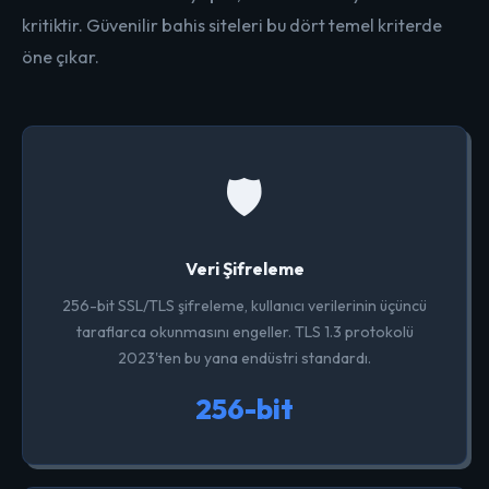
kritiktir. Güvenilir bahis siteleri bu dört temel kriterde
öne çıkar.
🛡️
Veri Şifreleme
256-bit SSL/TLS şifreleme, kullanıcı verilerinin üçüncü
taraflarca okunmasını engeller. TLS 1.3 protokolü
2023'ten bu yana endüstri standardı.
256-bit