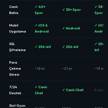
Canlı
✓ 40+
✓ 38+
✓ 35+ Spor
Bahis
Spor
Spor
Mobil
✓ iOS &
✓ iOS &
✓ Android
Uygulama
Android
Androi
SSL
✓ 256-
✓ 256-bit
✓ 256-bit
Şifreleme
bit
Para
Çekme
~1.8 sn
~2.1 sn
~1.9 sn
Süresi
7/24
✓ Canlı
✓ Canlı Chat
E-posta
Destek
Chat
Slot Oyun