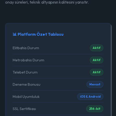
onay süreleri, teknik altyapının kalitesini yansıtır.
📊 Platform Özet Tablosu
Elitbahis Durum
Aktif
Metrobahis Durum
Aktif
Telebet Durum
Aktif
Deneme Bonusu
Mevcut
Mobil Uyumluluk
iOS & Android
SSL Sertifikası
256-bit