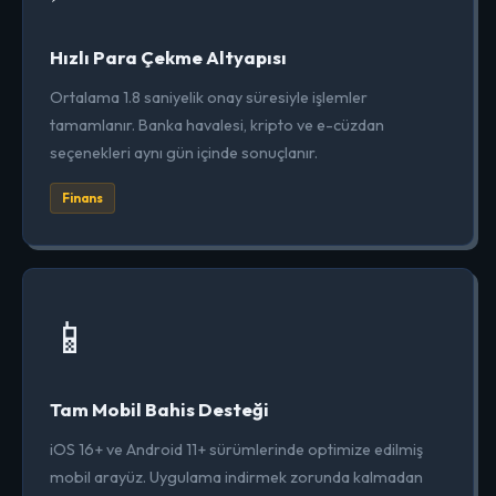
Hızlı Para Çekme Altyapısı
Ortalama 1.8 saniyelik onay süresiyle işlemler
tamamlanır. Banka havalesi, kripto ve e-cüzdan
seçenekleri aynı gün içinde sonuçlanır.
Finans
📱
Tam Mobil Bahis Desteği
iOS 16+ ve Android 11+ sürümlerinde optimize edilmiş
mobil arayüz. Uygulama indirmek zorunda kalmadan