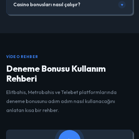
işlevli erişim sunar. Uygulama indirmek tercih
Casino bonusları nasıl çalışır?
▼
meselesidir; bazı kullanıcılar tarayıcı erişimini daha hızlı
buluyor.
Casino bonusları haftalık güncellenir. Yükleme bonusu,
nakit iade ve bedava çevirme seçenekleri en yaygın
türlerdir. Her bonusun ayrı çevrim şartı vardır; bunları
bonus sayfasında kontrol etmek önemlidir.
VIDEO REHBER
Deneme Bonusu Kullanım
Rehberi
Elitbahis, Metrobahis ve Telebet platformlarında
deneme bonusunu adım adım nasıl kullanacağını
anlatan kısa bir rehber.