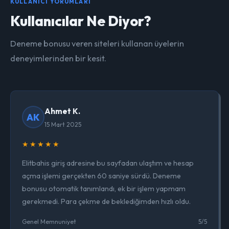
KULLANICI YORUMLARI
Kullanıcılar Ne Diyor?
Deneme bonusu veren siteleri kullanan üyelerin
deneyimlerinden bir kesit.
Ahmet K.
AK
15 Mart 2025
★★★★★
Elitbahis giriş adresine bu sayfadan ulaştım ve hesap
açma işlemi gerçekten 60 saniye sürdü. Deneme
bonusu otomatik tanımlandı, ek bir işlem yapmam
gerekmedi. Para çekme de beklediğimden hızlı oldu.
Genel Memnuniyet
5/5