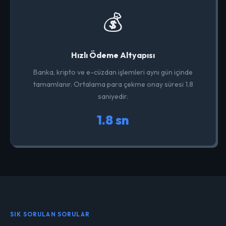
💰
Hızlı Ödeme Altyapısı
Banka, kripto ve e-cüzdan işlemleri aynı gün içinde
tamamlanır. Ortalama para çekme onay süresi 1.8
saniyedir.
1.8 sn
SIK SORULAN SORULAR