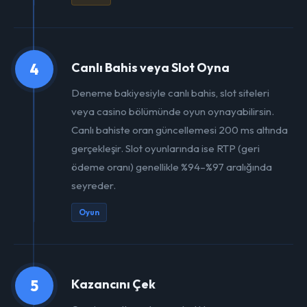
Canlı Bahis veya Slot Oyna
4
Deneme bakiyesiyle canlı bahis, slot siteleri
veya casino bölümünde oyun oynayabilirsin.
Canlı bahiste oran güncellemesi 200 ms altında
gerçekleşir. Slot oyunlarında ise RTP (geri
ödeme oranı) genellikle %94–%97 aralığında
seyreder.
Oyun
Kazancını Çek
5