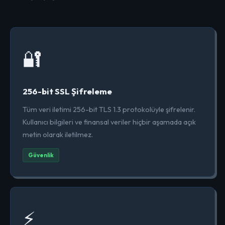
🔐
256-bit SSL Şifreleme
Tüm veri iletimi 256-bit TLS 1.3 protokolüyle şifrelenir.
Kullanıcı bilgileri ve finansal veriler hiçbir aşamada açık
metin olarak iletilmez.
Güvenlik
⚡