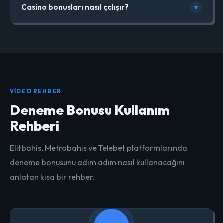
işlevli erişim sunar. Uygulama indirmek tercih
Casino bonusları nasıl çalışır?
▼
meselesidir; bazı kullanıcılar tarayıcı erişimini daha hızlı
buluyor.
Casino bonusları haftalık güncellenir. Yükleme bonusu,
nakit iade ve bedava çevirme seçenekleri en yaygın
türlerdir. Her bonusun ayrı çevrim şartı vardır; bunları
bonus sayfasında kontrol etmek önemlidir.
VIDEO REHBER
Deneme Bonusu Kullanım
Rehberi
Elitbahis, Metrobahis ve Telebet platformlarında
deneme bonusunu adım adım nasıl kullanacağını
anlatan kısa bir rehber.