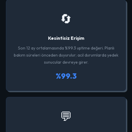
🔄
Kesintisiz Erişim
Son 12 ay ortalamasında %99.3 uptime değeri. Planlı
bakım süreleri önceden duyurulur; acil durumlarda yedek
sunucular devreye girer.
%99.3
💬