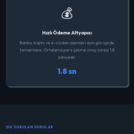
💰
Hızlı Ödeme Altyapısı
Banka, kripto ve e-cüzdan işlemleri aynı gün içinde
tamamlanır. Ortalama para çekme onay süresi 1.8
saniyedir.
1.8 sn
SIK SORULAN SORULAR