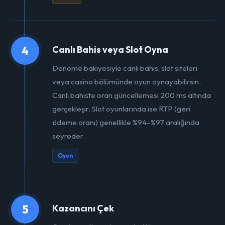
Canlı Bahis veya Slot Oyna
4
Deneme bakiyesiyle canlı bahis, slot siteleri
veya casino bölümünde oyun oynayabilirsin.
Canlı bahiste oran güncellemesi 200 ms altında
gerçekleşir. Slot oyunlarında ise RTP (geri
ödeme oranı) genellikle %94–%97 aralığında
seyreder.
Oyun
Kazancını Çek
5