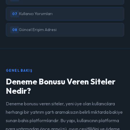
Kullanıcı Yorumları
07
Güncel Erişim Adresi
08
GENEL BAKIŞ
Deneme Bonusu Veren Siteler
Nedir?
Deneme bonusu veren siteler, yeni üye olan kullanıcılara
herhangi bir yatırım şartı aramaksızın belirli miktarda bakiye
sunan bahis platformlarıdır. Bu yapı, kullanıcının platforma
para yatırmadan önce arayüzü, oyun çeşitliliğini ve ödeme