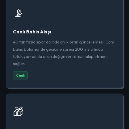
📡
Canlı Bahis Akışı
40'tan fazla spor dalında anlık oran güncellemesi. Canlı
bahis bölümünde gecikme süresi 200 ms altında
tutuluyor; bu da oran değişimlerini hızlı takip etmeni
sağlar.
Canlı
🎁