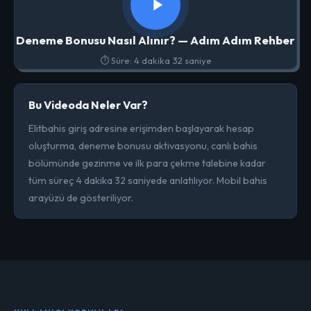
Deneme Bonusu Nasıl Alınır? — Adım Adım Rehber
⏱ Süre: 4 dakika 32 saniye
Bu Videoda Neler Var?
Elitbahis giriş adresine erişimden başlayarak hesap
oluşturma, deneme bonusu aktivasyonu, canlı bahis
bölümünde gezinme ve ilk para çekme talebine kadar
tüm süreç 4 dakika 32 saniyede anlatılıyor. Mobil bahis
arayüzü de gösteriliyor.