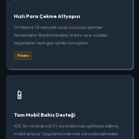
Hızlı Para Çekme Altyapısı
Ortalama 1.8 saniyelik onay süresiyle işlemler
tamamlanır. Banka havalesi, kripto ve e-cüzdan
seçenekleri aynı gün içinde sonuçlanır.
Finans
📱
Tam Mobil Bahis Desteği
iOS 16+ ve Android 11+ sürümlerinde optimize edilmiş
mobil arayüz. Uygulama indirmek zorunda kalmadan