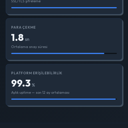
SSL/TLS şifreleme
PARA ÇEKME
1.8
sn
Ortalama onay süresi
PLATFORM ERIŞILEBILIRLIK
99.3
%
Aylık uptime — son 12 ay ortalaması