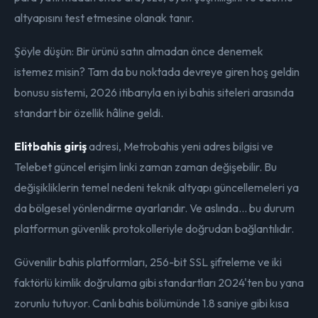
altyapısını test etmesine olanak tanır.
Şöyle düşün: Bir ürünü satın almadan önce denemek
istemez misin? Tam da bu noktada devreye giren hoş geldin
bonusu sistemi, 2026 itibarıyla en iyi bahis siteleri arasında
standart bir özellik hâline geldi.
Elitbahis giriş
adresi, Metrobahis yeni adres bilgisi ve
Telebet güncel erişim linki zaman zaman değişebilir. Bu
değişikliklerin temel nedeni teknik altyapı güncellemeleri ya
da bölgesel yönlendirme ayarlarıdır. Ve aslında... bu durum
platformun güvenlik protokolleriyle doğrudan bağlantılıdır.
Güvenilir bahis platformları, 256-bit SSL şifreleme ve iki
faktörlü kimlik doğrulama gibi standartları 2024'ten bu yana
zorunlu tutuyor. Canlı bahis bölümünde 1.8 saniye gibi kısa