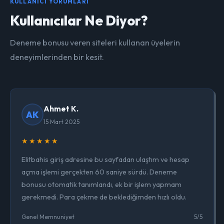
KULLANICI YORUMLARI
Kullanıcılar Ne Diyor?
Deneme bonusu veren siteleri kullanan üyelerin
deneyimlerinden bir kesit.
Ahmet K.
AK
15 Mart 2025
★★★★★
Elitbahis giriş adresine bu sayfadan ulaştım ve hesap
açma işlemi gerçekten 60 saniye sürdü. Deneme
bonusu otomatik tanımlandı, ek bir işlem yapmam
gerekmedi. Para çekme de beklediğimden hızlı oldu.
Genel Memnuniyet
5/5