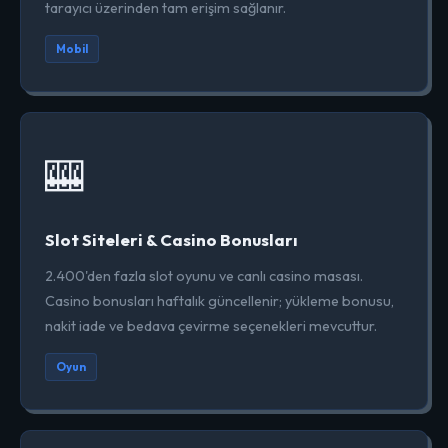
tarayıcı üzerinden tam erişim sağlanır.
Mobil
🎰
Slot Siteleri & Casino Bonusları
2.400'den fazla slot oyunu ve canlı casino masası.
Casino bonusları haftalık güncellenir; yükleme bonusu,
nakit iade ve bedava çevirme seçenekleri mevcuttur.
Oyun