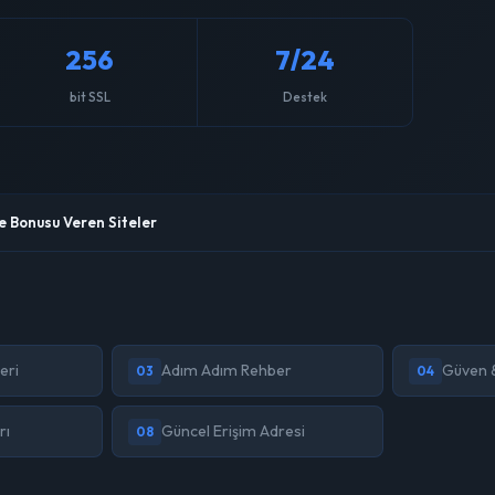
256
7/24
bit SSL
Destek
 Bonusu Veren Siteler
eri
Adım Adım Rehber
Güven &
03
04
rı
Güncel Erişim Adresi
08