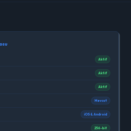
losu
Aktif
Aktif
Aktif
Mevcut
iOS & Android
256-bit