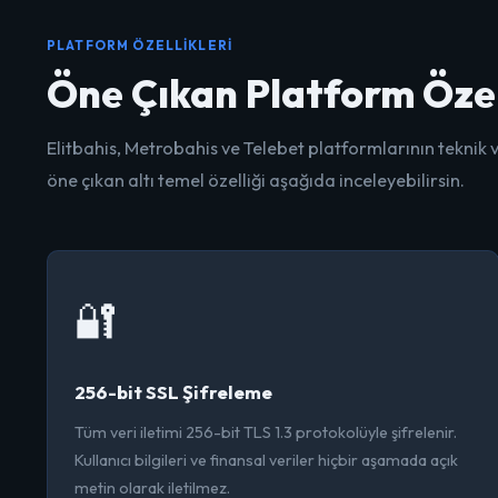
PLATFORM ÖZELLIKLERI
Öne Çıkan Platform Özel
Elitbahis, Metrobahis ve Telebet platformlarının teknik 
öne çıkan altı temel özelliği aşağıda inceleyebilirsin.
🔐
256-bit SSL Şifreleme
Tüm veri iletimi 256-bit TLS 1.3 protokolüyle şifrelenir.
Kullanıcı bilgileri ve finansal veriler hiçbir aşamada açık
metin olarak iletilmez.