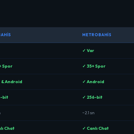
BAHIS
METROBAHIS
✓ Var
+ Spor
✓ 35+ Spor
 & Android
✓ Android
-bit
✓ 256-bit
n
~2.1 sn
lı Chat
✓ Canlı Chat