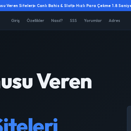
ren Siteler
Canlı Bahis & Slot
Hızlı Para Çekme 1.8 Saniye
25
Giriş
Özellikler
Nasıl?
SSS
Yorumlar
Adres
usu Veren
iteleri