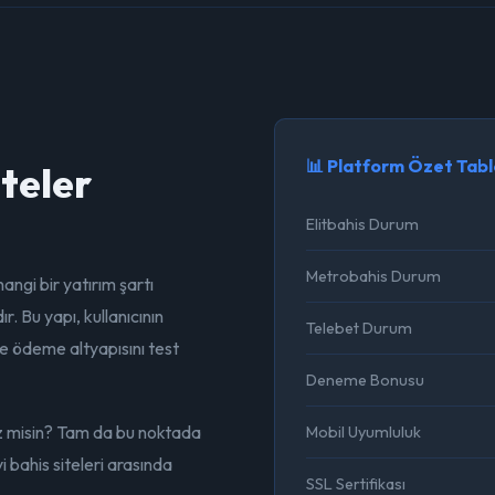
📊 Platform Özet Tab
teler
Elitbahis Durum
Metrobahis Durum
angi bir yatırım şartı
. Bu yapı, kullanıcının
Telebet Durum
e ödeme altyapısını test
Deneme Bonusu
z misin? Tam da bu noktada
Mobil Uyumluluk
i bahis siteleri arasında
SSL Sertifikası