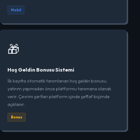
Mobil
🎁
Hoş Geldin Bonusu Sistemi
İlk kayıtta otomatik tanımlanan hoş geldin bonusu,
yatırım yapmadan önce platformu tanımana olanak
verir. Çevrim şartları platform içinde şeffaf biçimde
açıklanır.
Bonus