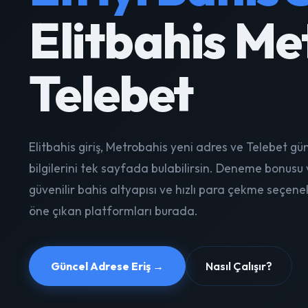
Elitbahis Me
Telebet
Elitbahis giriş, Metrobahis yeni adres ve Telebet gü
bilgilerini tek sayfada bulabilirsin. Deneme bonusu v
güvenilir bahis altyapısı ve hızlı para çekme seçene
öne çıkan platformları burada.
Güncel Adrese Eriş →
Nasıl Çalışır?