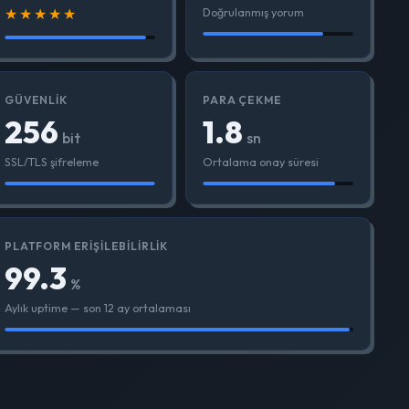
★★★★★
Doğrulanmış yorum
GÜVENLIK
PARA ÇEKME
256
1.8
bit
sn
SSL/TLS şifreleme
Ortalama onay süresi
PLATFORM ERIŞILEBILIRLIK
99.3
%
Aylık uptime — son 12 ay ortalaması