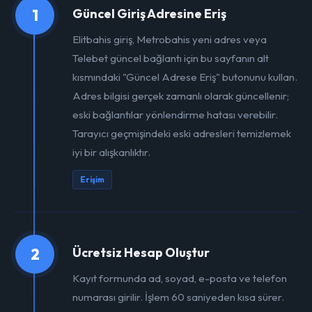
Güncel Giriş Adresine Eriş
1
Elitbahis giriş, Metrobahis yeni adres veya
Telebet güncel bağlantı için bu sayfanın alt
kısmındaki "Güncel Adrese Eriş" butonunu kullan.
Adres bilgisi gerçek zamanlı olarak güncellenir;
eski bağlantılar yönlendirme hatası verebilir.
Tarayıcı geçmişindeki eski adresleri temizlemek
iyi bir alışkanlıktır.
Erişim
Ücretsiz Hesap Oluştur
2
Kayıt formunda ad, soyad, e-posta ve telefon
numarası girilir. İşlem 60 saniyeden kısa sürer.