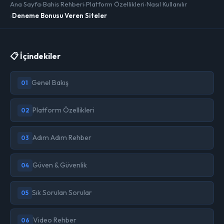
Ana Sayfa
Bahis Rehberi
Platform Özellikleri
Nasıl Kullanılır
Deneme Bonusu Veren Siteler
📋 İçindekiler
Genel Bakış
01
Platform Özellikleri
02
Adım Adım Rehber
03
Güven & Güvenlik
04
Sık Sorulan Sorular
05
Video Rehber
06