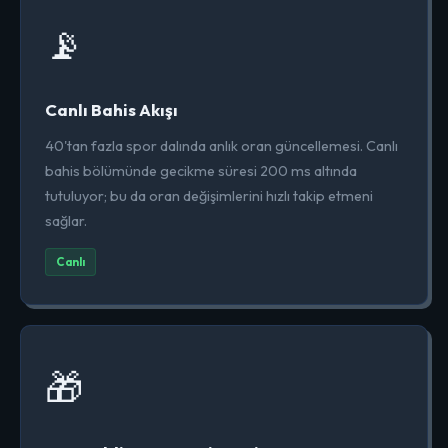
📡
Canlı Bahis Akışı
40'tan fazla spor dalında anlık oran güncellemesi. Canlı
bahis bölümünde gecikme süresi 200 ms altında
tutuluyor; bu da oran değişimlerini hızlı takip etmeni
sağlar.
Canlı
🎁