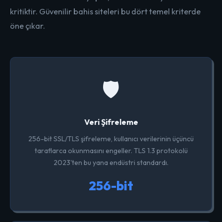
kritiktir. Güvenilir bahis siteleri bu dört temel kriterde
öne çıkar.
🛡️
Veri Şifreleme
256-bit SSL/TLS şifreleme, kullanıcı verilerinin üçüncü
taraflarca okunmasını engeller. TLS 1.3 protokolü
2023'ten bu yana endüstri standardı.
256-bit