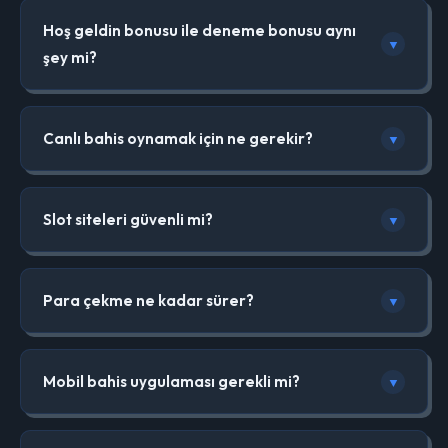
güncellenir. Sayfayı yer imlerine ekleyerek her zaman
Hoş geldin bonusu ile deneme bonusu aynı
▼
doğru adrese ulaşabilirsin.
şey mi?
Hoş geldin bonusu genellikle ilk yatırımın belirli bir
yüzdesi olarak verilir. Deneme bonusu ise yatırım şartı
Canlı bahis oynamak için ne gerekir?
▼
olmaksızın tanımlanan bakiyedir. İkisi farklı
mekanizmalar olmakla birlikte bazı platformlar her
Kayıtlı bir hesap ve minimum bakiye yeterlidir. Canlı
ikisini birlikte sunar.
bahis bölümünde 40'tan fazla spor dalında anlık oran
Slot siteleri güvenli mi?
▼
takibi yapılabilir. Stabil bir internet bağlantısı, 200 ms
altında gecikme için önerilir.
256-bit SSL şifreleme kullanan ve şeffaf RTP oranları
yayınlayan slot siteleri teknik açıdan güvenlidir. RTP oranı
Para çekme ne kadar sürer?
▼
%94 altında olan oyunları tercih etmemek genel bir
kullanıcı tercihi.
Ortalama onay süresi 1.8 saniyedir. Banka havalesi
işlemlerinde bankanın kendi işlem süresi eklenir; bu 1–3 iş
Mobil bahis uygulaması gerekli mi?
▼
günü olabilir. Kripto ve e-cüzdan ödemeleri genellikle
aynı gün tamamlanır.
Hayır. Tüm platformlar mobil tarayıcı üzerinden tam