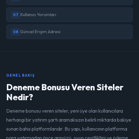
Kullanıcı Yorumları
07
Güncel Erişim Adresi
08
GENEL BAKIŞ
Deneme Bonusu Veren Siteler
Nedir?
Deneme bonusu veren siteler, yeni üye olan kullanıcılara
herhangi bir yatırım şartı aramaksızın belirli miktarda bakiye
sunan bahis platformlarıdır. Bu yapı, kullanıcının platforma
para yatırmadan önce arayüzü, oyun çeşitliliğini ve ödeme