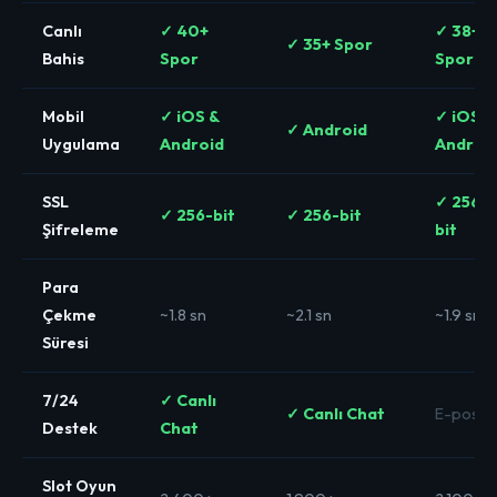
Canlı
✓ 40+
✓ 38+
✓ 35+ Spor
Bahis
Spor
Spor
Mobil
✓ iOS &
✓ iOS &
✓ Android
Uygulama
Android
Androi
SSL
✓ 256-
✓ 256-bit
✓ 256-bit
Şifreleme
bit
Para
Çekme
~1.8 sn
~2.1 sn
~1.9 sn
Süresi
7/24
✓ Canlı
✓ Canlı Chat
E-posta
Destek
Chat
Slot Oyun