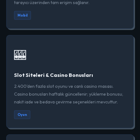
tarayıcı üzerinden tam erişim sağlanır.
Mobil
🎰
Slot Siteleri & Casino Bonusları
2.400'den fazla slot oyunu ve canlı casino masası.
Casino bonusları haftalık güncellenir; yükleme bonusu,
nakit iade ve bedava çevirme seçenekleri mevcuttur.
Oyun