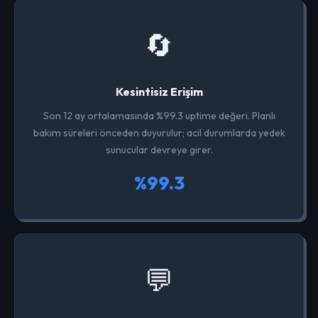
🔄
Kesintisiz Erişim
Son 12 ay ortalamasında %99.3 uptime değeri. Planlı
bakım süreleri önceden duyurulur; acil durumlarda yedek
sunucular devreye girer.
%99.3
💬