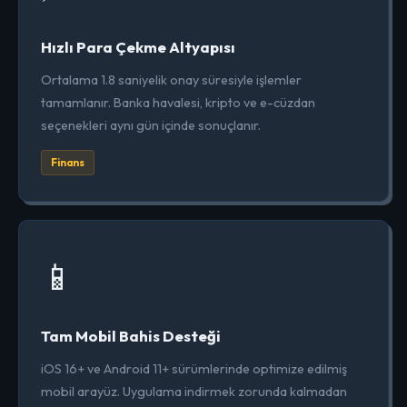
Hızlı Para Çekme Altyapısı
Ortalama 1.8 saniyelik onay süresiyle işlemler
tamamlanır. Banka havalesi, kripto ve e-cüzdan
seçenekleri aynı gün içinde sonuçlanır.
Finans
📱
Tam Mobil Bahis Desteği
iOS 16+ ve Android 11+ sürümlerinde optimize edilmiş
mobil arayüz. Uygulama indirmek zorunda kalmadan