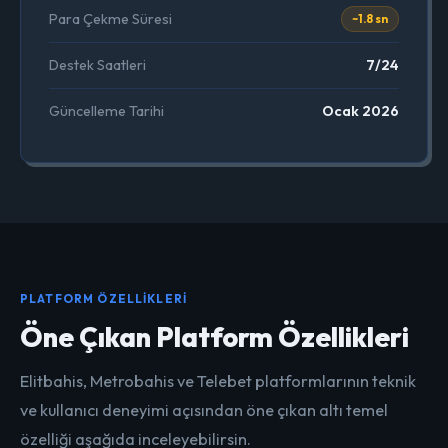
Para Çekme Süresi
~1.8 sn
Destek Saatleri
7/24
Güncelleme Tarihi
Ocak 2026
PLATFORM ÖZELLIKLERI
Öne Çıkan Platform Özellikleri
Elitbahis, Metrobahis ve Telebet platformlarının teknik
ve kullanıcı deneyimi açısından öne çıkan altı temel
özelliği aşağıda inceleyebilirsin.