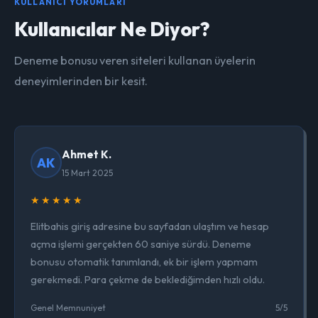
KULLANICI YORUMLARI
Kullanıcılar Ne Diyor?
Deneme bonusu veren siteleri kullanan üyelerin
deneyimlerinden bir kesit.
Ahmet K.
AK
15 Mart 2025
★★★★★
Elitbahis giriş adresine bu sayfadan ulaştım ve hesap
açma işlemi gerçekten 60 saniye sürdü. Deneme
bonusu otomatik tanımlandı, ek bir işlem yapmam
gerekmedi. Para çekme de beklediğimden hızlı oldu.
Genel Memnuniyet
5/5