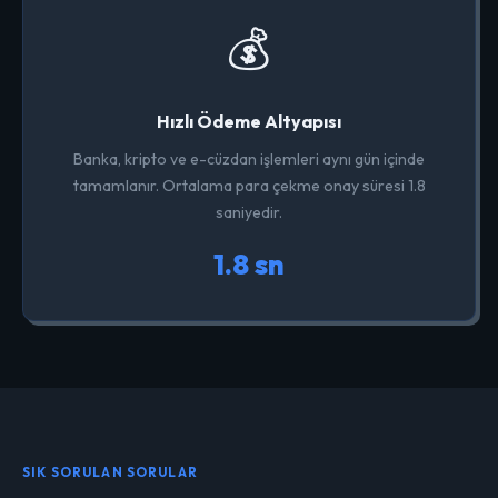
💰
Hızlı Ödeme Altyapısı
Banka, kripto ve e-cüzdan işlemleri aynı gün içinde
tamamlanır. Ortalama para çekme onay süresi 1.8
saniyedir.
1.8 sn
SIK SORULAN SORULAR