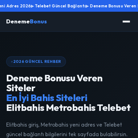
res 2026
Telebet Güncel Bağlantı
Deneme Bonusu Veren Siteler
Deneme
Bonus
2026 GÜNCEL REHBER
Deneme Bonusu Veren
Siteler
En İyi Bahis Siteleri
Elitbahis Metrobahis Telebet
Elitbahis giriş, Metrobahis yeni adres ve Telebet
güncel bağlantı bilgilerini tek sayfada bulabilirsin.