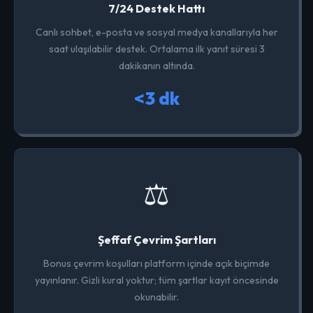
7/24 Destek Hattı
Canlı sohbet, e-posta ve sosyal medya kanallarıyla her
saat ulaşılabilir destek. Ortalama ilk yanıt süresi 3
dakikanın altında.
<3 dk
⚖️
Şeffaf Çevrim Şartları
Bonus çevrim koşulları platform içinde açık biçimde
yayınlanır. Gizli kural yoktur; tüm şartlar kayıt öncesinde
okunabilir.