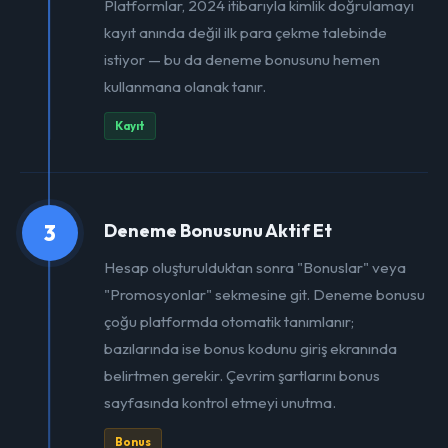
Platformlar, 2024 itibarıyla kimlik doğrulamayı
kayıt anında değil ilk para çekme talebinde
istiyor — bu da deneme bonusunu hemen
kullanmana olanak tanır.
Kayıt
Deneme Bonusunu Aktif Et
3
Hesap oluşturulduktan sonra "Bonuslar" veya
"Promosyonlar" sekmesine git. Deneme bonusu
çoğu platformda otomatik tanımlanır;
bazılarında ise bonus kodunu giriş ekranında
belirtmen gerekir. Çevrim şartlarını bonus
sayfasında kontrol etmeyi unutma.
Bonus