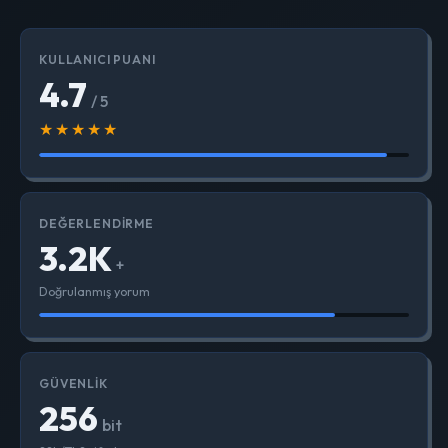
KULLANICI PUANI
4.7
/ 5
★★★★★
DEĞERLENDIRME
3.2K
+
Doğrulanmış yorum
GÜVENLIK
256
bit