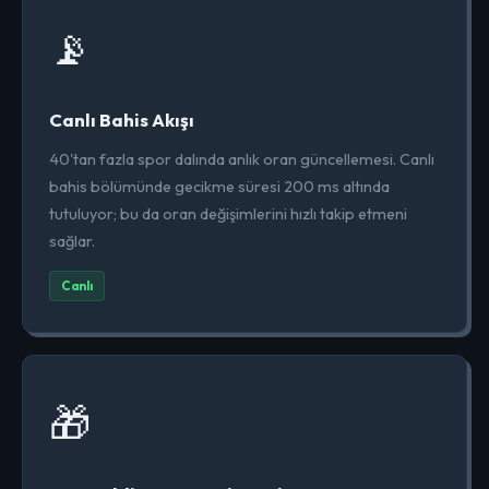
📡
Canlı Bahis Akışı
40'tan fazla spor dalında anlık oran güncellemesi. Canlı
bahis bölümünde gecikme süresi 200 ms altında
tutuluyor; bu da oran değişimlerini hızlı takip etmeni
sağlar.
Canlı
🎁