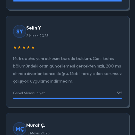
Selin Y.
SY
2 Nisan 2025
★★★★★
Metrobahis yeni adresini burada buldum. Canlı bahis
bölümündeki oran güncellemesi gerçekten hızlı; 200 ms
altında diyorlar, bence doğru. Mobil tarayıcıdan sorunsuz
çalışıyor, uygulama indirmedim.
Genel Memnuniyet
5/5
Murat Ç.
MÇ
18 Mayıs 2025