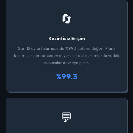
🔄
Kesintisiz Erişim
Son 12 ay ortalamasında %99.3 uptime değeri. Planlı
bakım süreleri önceden duyurulur; acil durumlarda yedek
sunucular devreye girer.
%99.3
💬