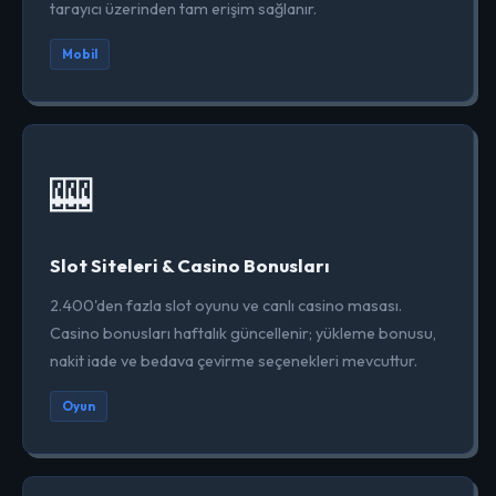
tarayıcı üzerinden tam erişim sağlanır.
Mobil
🎰
Slot Siteleri & Casino Bonusları
2.400'den fazla slot oyunu ve canlı casino masası.
Casino bonusları haftalık güncellenir; yükleme bonusu,
nakit iade ve bedava çevirme seçenekleri mevcuttur.
Oyun