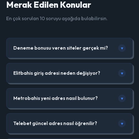
Merak Edilen Konular
En çok sorulan 10 soruyu aşağıda bulabilirsin.
Deneme bonusu veren siteler gerçek mi?
▼
Evet. Deneme bonusu sistemi, platformların yeni
kullanıcıları tanımak için uyguladığı teknik bir teşvik
Elitbahis giriş adresi neden değişiyor?
▼
mekanizmasıdır. Gerçek bakiye olarak tanımlanır; çevrim
şartlarını tamamladıktan sonra para çekme talebine
Adres değişiklikleri teknik altyapı güncellemeleri veya
açılır.
bölgesel yönlendirme ayarlarından kaynaklanır. Bu
Metrobahis yeni adres nasıl bulunur?
▼
sayfadaki "Güncel Adrese Eriş" butonu her zaman aktif
bağlantıyı gösterir.
Bu sayfanın "Güncel Adres" bölümündeki bağlantı
Metrobahis yeni adresine yönlendirir. Arama
Telebet güncel adres nasıl öğrenilir?
▼
motorlarında arama yapmak yerine doğrudan bu
sayfayı kullanman daha güvenlidir.
Telebet güncel erişim bilgisi bu sayfada düzenli olarak