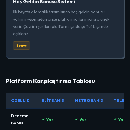
Hoş Geldin Bonusu Sistemi
İlk kayıtta otomatik tanımlanan hoş geldin bonusu,
yatırım yapmadan önce platformu tanımana olanak
verir. Çevrim şartları platform içinde şeffaf biçimde
açıklanır.
Bonus
Platform Karşılaştırma Tablosu
ÖZELLIK
ELITBAHIS
METROBAHIS
TELEB
Deneme
✓ Var
✓ Var
✓ Var
Bonusu