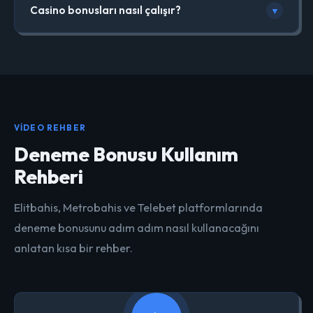
işlevli erişim sunar. Uygulama indirmek tercih
Casino bonusları nasıl çalışır?
▼
meselesidir; bazı kullanıcılar tarayıcı erişimini daha hızlı
buluyor.
Casino bonusları haftalık güncellenir. Yükleme bonusu,
nakit iade ve bedava çevirme seçenekleri en yaygın
türlerdir. Her bonusun ayrı çevrim şartı vardır; bunları
bonus sayfasında kontrol etmek önemlidir.
VIDEO REHBER
Deneme Bonusu Kullanım
Rehberi
Elitbahis, Metrobahis ve Telebet platformlarında
deneme bonusunu adım adım nasıl kullanacağını
anlatan kısa bir rehber.