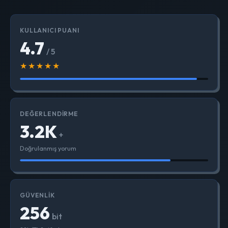
KULLANICI PUANI
4.7
/ 5
★★★★★
DEĞERLENDIRME
3.2K
+
Doğrulanmış yorum
GÜVENLIK
256
bit