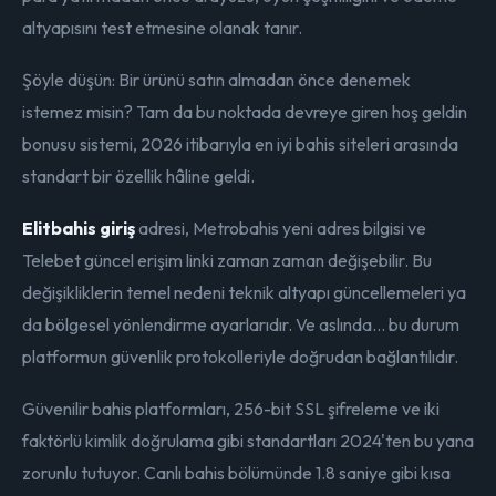
altyapısını test etmesine olanak tanır.
Şöyle düşün: Bir ürünü satın almadan önce denemek
istemez misin? Tam da bu noktada devreye giren hoş geldin
bonusu sistemi, 2026 itibarıyla en iyi bahis siteleri arasında
standart bir özellik hâline geldi.
Elitbahis giriş
adresi, Metrobahis yeni adres bilgisi ve
Telebet güncel erişim linki zaman zaman değişebilir. Bu
değişikliklerin temel nedeni teknik altyapı güncellemeleri ya
da bölgesel yönlendirme ayarlarıdır. Ve aslında... bu durum
platformun güvenlik protokolleriyle doğrudan bağlantılıdır.
Güvenilir bahis platformları, 256-bit SSL şifreleme ve iki
faktörlü kimlik doğrulama gibi standartları 2024'ten bu yana
zorunlu tutuyor. Canlı bahis bölümünde 1.8 saniye gibi kısa