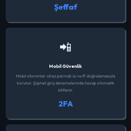
Şeffaf
📲
Mobil Güvenlik
Mobil oturumlar cihaz parmak izi ve IP doğrulamasıyla
korunur. Şüpheli giriş denemelerinde hesap otomatik
kilitlenir.
2FA