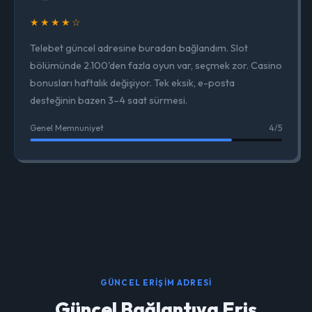
★★★★☆
Telebet güncel adresine buradan bağlandım. Slot
bölümünde 2.100'den fazla oyun var, seçmek zor. Casino
bonusları haftalık değişiyor. Tek eksik, e-posta
desteğinin bazen 3–4 saat sürmesi.
Genel Memnuniyet
4/5
GÜNCEL ERIŞIM ADRESI
Güncel Bağlantıya Eriş