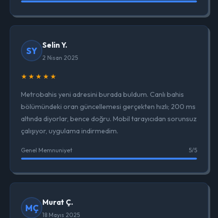
Selin Y.
SY
2 Nisan 2025
★★★★★
Metrobahis yeni adresini burada buldum. Canlı bahis
bölümündeki oran güncellemesi gerçekten hızlı; 200 ms
altında diyorlar, bence doğru. Mobil tarayıcıdan sorunsuz
çalışıyor, uygulama indirmedim.
Genel Memnuniyet
5/5
Murat Ç.
MÇ
18 Mayıs 2025