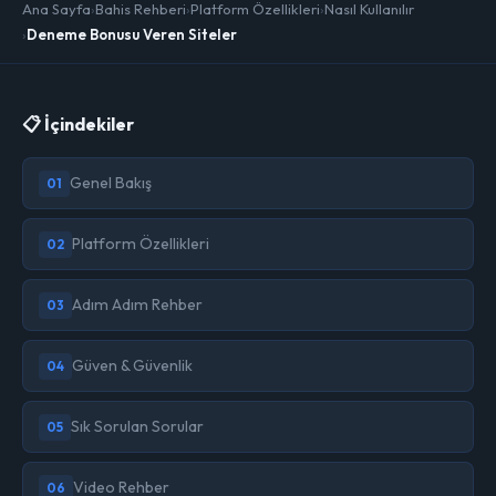
Ana Sayfa
Bahis Rehberi
Platform Özellikleri
Nasıl Kullanılır
Deneme Bonusu Veren Siteler
📋 İçindekiler
Genel Bakış
01
Platform Özellikleri
02
Adım Adım Rehber
03
Güven & Güvenlik
04
Sık Sorulan Sorular
05
Video Rehber
06