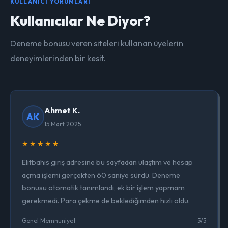
KULLANICI YORUMLARI
Kullanıcılar Ne Diyor?
Deneme bonusu veren siteleri kullanan üyelerin
deneyimlerinden bir kesit.
Ahmet K.
AK
15 Mart 2025
★★★★★
Elitbahis giriş adresine bu sayfadan ulaştım ve hesap
açma işlemi gerçekten 60 saniye sürdü. Deneme
bonusu otomatik tanımlandı, ek bir işlem yapmam
gerekmedi. Para çekme de beklediğimden hızlı oldu.
Genel Memnuniyet
5/5