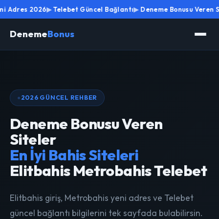
es 2026
Telebet Güncel Bağlantı
Deneme Bonusu Veren Siteler
Deneme
Bonus
2026 GÜNCEL REHBER
Deneme Bonusu Veren
Siteler
En İyi Bahis Siteleri
Elitbahis Metrobahis Telebet
Elitbahis giriş, Metrobahis yeni adres ve Telebet
güncel bağlantı bilgilerini tek sayfada bulabilirsin.