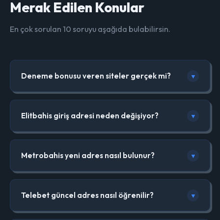
Merak Edilen Konular
En çok sorulan 10 soruyu aşağıda bulabilirsin.
Deneme bonusu veren siteler gerçek mi?
▼
Evet. Deneme bonusu sistemi, platformların yeni
kullanıcıları tanımak için uyguladığı teknik bir teşvik
Elitbahis giriş adresi neden değişiyor?
▼
mekanizmasıdır. Gerçek bakiye olarak tanımlanır; çevrim
şartlarını tamamladıktan sonra para çekme talebine
Adres değişiklikleri teknik altyapı güncellemeleri veya
açılır.
bölgesel yönlendirme ayarlarından kaynaklanır. Bu
Metrobahis yeni adres nasıl bulunur?
▼
sayfadaki "Güncel Adrese Eriş" butonu her zaman aktif
bağlantıyı gösterir.
Bu sayfanın "Güncel Adres" bölümündeki bağlantı
Metrobahis yeni adresine yönlendirir. Arama
Telebet güncel adres nasıl öğrenilir?
▼
motorlarında arama yapmak yerine doğrudan bu
sayfayı kullanman daha güvenlidir.
Telebet güncel erişim bilgisi bu sayfada düzenli olarak