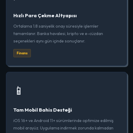
Hızlı Para Çekme Altyapısı
Ortalama 1.8 saniyelik onay süresiyle işlemler
tamamlanır. Banka havalesi, kripto ve e-cüzdan
seçenekleri aynı gün içinde sonuçlanır.
Finans
📱
Tam Mobil Bahis Desteği
iOS 16+ ve Android 11+ sürümlerinde optimize edilmiş
mobil arayüz. Uygulama indirmek zorunda kalmadan