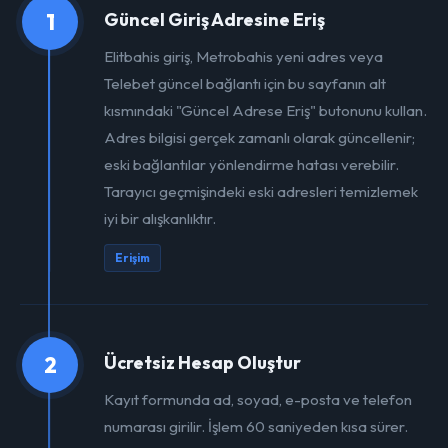
Güncel Giriş Adresine Eriş
1
Elitbahis giriş, Metrobahis yeni adres veya
Telebet güncel bağlantı için bu sayfanın alt
kısmındaki "Güncel Adrese Eriş" butonunu kullan.
Adres bilgisi gerçek zamanlı olarak güncellenir;
eski bağlantılar yönlendirme hatası verebilir.
Tarayıcı geçmişindeki eski adresleri temizlemek
iyi bir alışkanlıktır.
Erişim
Ücretsiz Hesap Oluştur
2
Kayıt formunda ad, soyad, e-posta ve telefon
numarası girilir. İşlem 60 saniyeden kısa sürer.