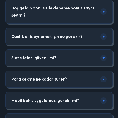
güncellenir. Sayfayı yer imlerine ekleyerek her zaman
Hoş geldin bonusu ile deneme bonusu aynı
▼
doğru adrese ulaşabilirsin.
şey mi?
Hoş geldin bonusu genellikle ilk yatırımın belirli bir
yüzdesi olarak verilir. Deneme bonusu ise yatırım şartı
Canlı bahis oynamak için ne gerekir?
▼
olmaksızın tanımlanan bakiyedir. İkisi farklı
mekanizmalar olmakla birlikte bazı platformlar her
Kayıtlı bir hesap ve minimum bakiye yeterlidir. Canlı
ikisini birlikte sunar.
bahis bölümünde 40'tan fazla spor dalında anlık oran
Slot siteleri güvenli mi?
▼
takibi yapılabilir. Stabil bir internet bağlantısı, 200 ms
altında gecikme için önerilir.
256-bit SSL şifreleme kullanan ve şeffaf RTP oranları
yayınlayan slot siteleri teknik açıdan güvenlidir. RTP oranı
Para çekme ne kadar sürer?
▼
%94 altında olan oyunları tercih etmemek genel bir
kullanıcı tercihi.
Ortalama onay süresi 1.8 saniyedir. Banka havalesi
işlemlerinde bankanın kendi işlem süresi eklenir; bu 1–3 iş
Mobil bahis uygulaması gerekli mi?
▼
günü olabilir. Kripto ve e-cüzdan ödemeleri genellikle
aynı gün tamamlanır.
Hayır. Tüm platformlar mobil tarayıcı üzerinden tam