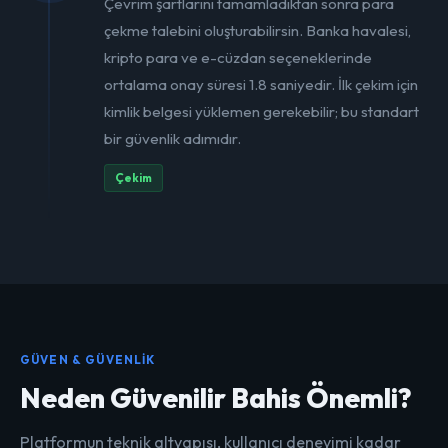
Çevrim şartlarını tamamladıktan sonra para
çekme talebini oluşturabilirsin. Banka havalesi,
kripto para ve e-cüzdan seçeneklerinde
ortalama onay süresi 1.8 saniyedir. İlk çekim için
kimlik belgesi yüklemen gerekebilir; bu standart
bir güvenlik adımıdır.
Çekim
GÜVEN & GÜVENLIK
Neden Güvenilir Bahis Önemli?
Platformun teknik altyapısı, kullanıcı deneyimi kadar