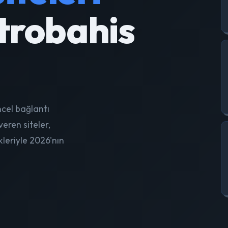
trobahis
ncel bağlantı
eren siteler,
kleriyle 2026'nın