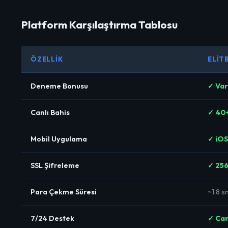
Platform Karşılaştırma Tablosu
ÖZELLIK
ELIT
Deneme Bonusu
✓ Var
Canlı Bahis
✓ 40
Mobil Uygulama
✓ iOS
SSL Şifreleme
✓ 256
Para Çekme Süresi
~1.8 s
7/24 Destek
✓ Can