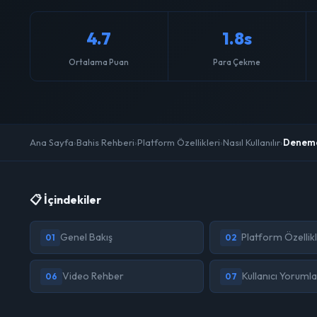
4.7
1.8s
Ortalama Puan
Para Çekme
Ana Sayfa
Bahis Rehberi
Platform Özellikleri
Nasıl Kullanılır
Deneme
📋 İçindekiler
Genel Bakış
Platform Özellikl
01
02
Video Rehber
Kullanıcı Yorumla
06
07