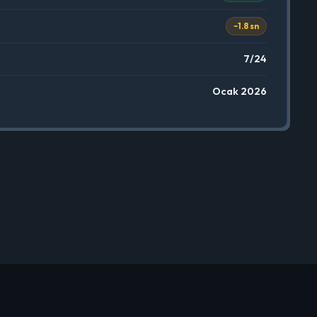
~1.8 sn
7/24
Ocak 2026