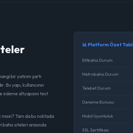
📊 Platform Özet Tab
teler
Elitbahis Durum
Metrobahis Durum
angi bir yatırım şartı
. Bu yapı, kullanıcının
Telebet Durum
e ödeme altyapısını test
Deneme Bonusu
z misin? Tam da bu noktada
Mobil Uyumluluk
i bahis siteleri arasında
SSL Sertifikası