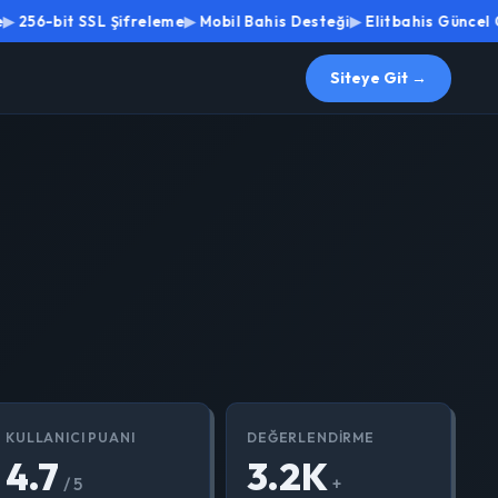
6-bit SSL Şifreleme
Mobil Bahis Desteği
Elitbahis Güncel Giriş
Siteye Git →
KULLANICI PUANI
DEĞERLENDIRME
4.7
3.2K
/ 5
+