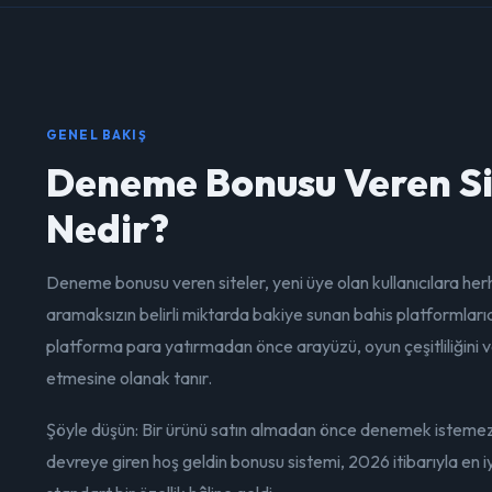
GENEL BAKIŞ
Deneme Bonusu Veren Si
Nedir?
Deneme bonusu veren siteler, yeni üye olan kullanıcılara herh
aramaksızın belirli miktarda bakiye sunan bahis platformlarıdır
platforma para yatırmadan önce arayüzü, oyun çeşitliliğini v
etmesine olanak tanır.
Şöyle düşün: Bir ürünü satın almadan önce denemek isteme
devreye giren hoş geldin bonusu sistemi, 2026 itibarıyla en iy