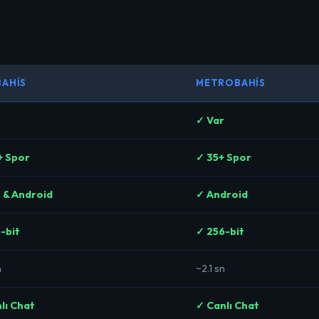
BAHIS
METROBAHIS
✓ Var
+ Spor
✓ 35+ Spor
 & Android
✓ Android
-bit
✓ 256-bit
n
~2.1 sn
lı Chat
✓ Canlı Chat