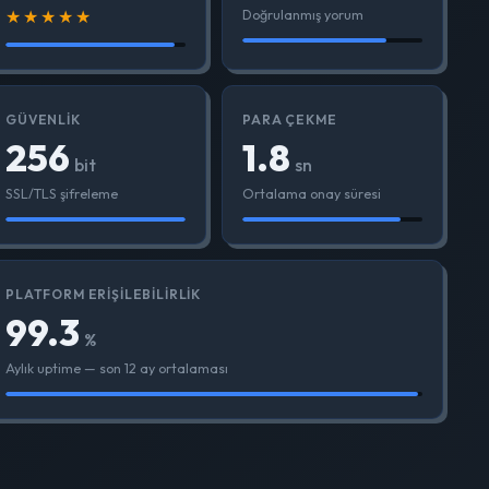
★★★★★
Doğrulanmış yorum
GÜVENLIK
PARA ÇEKME
256
1.8
bit
sn
SSL/TLS şifreleme
Ortalama onay süresi
PLATFORM ERIŞILEBILIRLIK
99.3
%
Aylık uptime — son 12 ay ortalaması