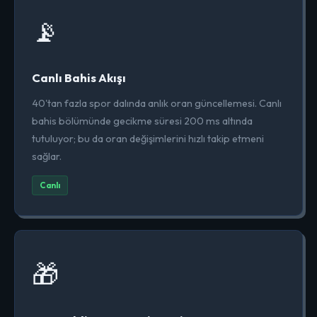
📡
Canlı Bahis Akışı
40'tan fazla spor dalında anlık oran güncellemesi. Canlı
bahis bölümünde gecikme süresi 200 ms altında
tutuluyor; bu da oran değişimlerini hızlı takip etmeni
sağlar.
Canlı
🎁