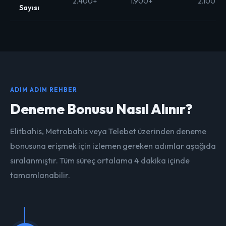
2.400+
1.900+
2.100+
Sayısı
ADIM ADIM REHBER
Deneme Bonusu Nasıl Alınır?
Elitbahis, Metrobahis veya Telebet üzerinden deneme
bonusuna erişmek için izlemen gereken adımlar aşağıda
sıralanmıştır. Tüm süreç ortalama 4 dakika içinde
tamamlanabilir.