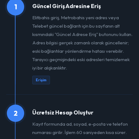
Güncel Giriş Adresine Eriş
1
Elitbahis giriş, Metrobahis yeni adres veya
Telebet güncel bağlantı için bu sayfanın alt
kısmındaki "Güncel Adrese Eriş" butonunu kullan.
Adres bilgisi gerçek zamanlı olarak güncellenir;
eski bağlantılar yönlendirme hatası verebilir.
Tarayıcı geçmişindeki eski adresleri temizlemek
iyi bir alışkanlıktır.
Erişim
Ücretsiz Hesap Oluştur
2
Kayıt formunda ad, soyad, e-posta ve telefon
numarası girilir. İşlem 60 saniyeden kısa sürer.