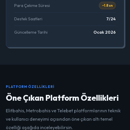
Para Çekme Süresi
~1.8 sn
Destek Saatleri
7/24
Güncelleme Tarihi
Ocak 2026
PLATFORM ÖZELLIKLERI
Öne Çıkan Platform Özellikleri
Elitbahis, Metrobahis ve Telebet platformlarının teknik
ve kullanıcı deneyimi açısından öne çıkan altı temel
özelliği aşağıda inceleyebilirsin.