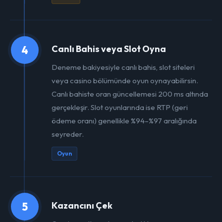
Canlı Bahis veya Slot Oyna
4
Deneme bakiyesiyle canlı bahis, slot siteleri
veya casino bölümünde oyun oynayabilirsin.
Canlı bahiste oran güncellemesi 200 ms altında
gerçekleşir. Slot oyunlarında ise RTP (geri
ödeme oranı) genellikle %94–%97 aralığında
seyreder.
Oyun
Kazancını Çek
5