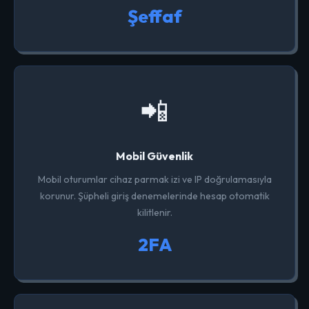
Şeffaf
📲
Mobil Güvenlik
Mobil oturumlar cihaz parmak izi ve IP doğrulamasıyla
korunur. Şüpheli giriş denemelerinde hesap otomatik
kilitlenir.
2FA