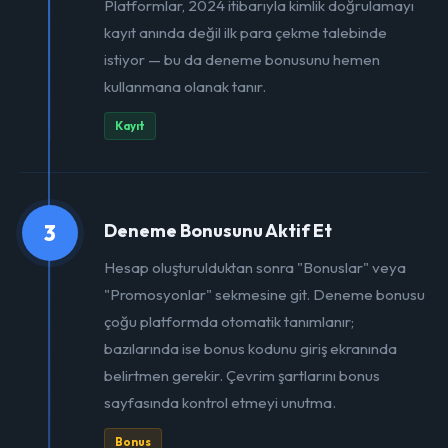
Platformlar, 2024 itibarıyla kimlik doğrulamayı
kayıt anında değil ilk para çekme talebinde
istiyor — bu da deneme bonusunu hemen
kullanmana olanak tanır.
Kayıt
Deneme Bonusunu Aktif Et
3
Hesap oluşturulduktan sonra "Bonuslar" veya
"Promosyonlar" sekmesine git. Deneme bonusu
çoğu platformda otomatik tanımlanır;
bazılarında ise bonus kodunu giriş ekranında
belirtmen gerekir. Çevrim şartlarını bonus
sayfasında kontrol etmeyi unutma.
Bonus