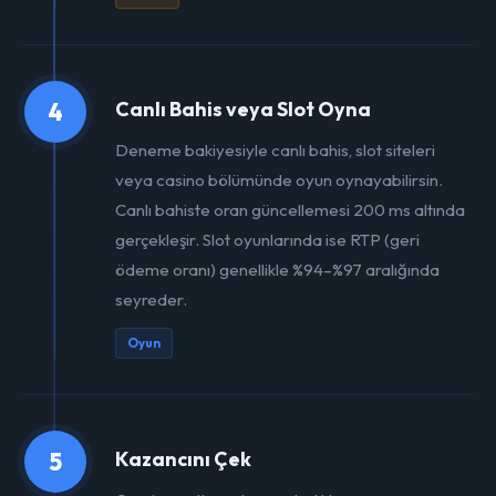
Canlı Bahis veya Slot Oyna
4
Deneme bakiyesiyle canlı bahis, slot siteleri
veya casino bölümünde oyun oynayabilirsin.
Canlı bahiste oran güncellemesi 200 ms altında
gerçekleşir. Slot oyunlarında ise RTP (geri
ödeme oranı) genellikle %94–%97 aralığında
seyreder.
Oyun
Kazancını Çek
5