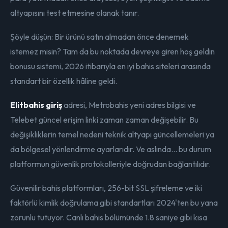
altyapısını test etmesine olanak tanır.
Şöyle düşün: Bir ürünü satın almadan önce denemek
istemez misin? Tam da bu noktada devreye giren hoş geldin
bonusu sistemi, 2026 itibarıyla en iyi bahis siteleri arasında
standart bir özellik hâline geldi.
Elitbahis giriş
adresi, Metrobahis yeni adres bilgisi ve
Telebet güncel erişim linki zaman zaman değişebilir. Bu
değişikliklerin temel nedeni teknik altyapı güncellemeleri ya
da bölgesel yönlendirme ayarlarıdır. Ve aslında... bu durum
platformun güvenlik protokolleriyle doğrudan bağlantılıdır.
Güvenilir bahis platformları, 256-bit SSL şifreleme ve iki
faktörlü kimlik doğrulama gibi standartları 2024'ten bu yana
zorunlu tutuyor. Canlı bahis bölümünde 1.8 saniye gibi kısa