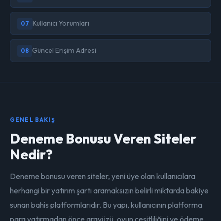
Kullanıcı Yorumları
07
Güncel Erişim Adresi
08
GENEL BAKIŞ
Deneme Bonusu Veren Siteler
Nedir?
Deneme bonusu veren siteler, yeni üye olan kullanıcılara
herhangi bir yatırım şartı aramaksızın belirli miktarda bakiye
sunan bahis platformlarıdır. Bu yapı, kullanıcının platforma
para yatırmadan önce arayüzü, oyun çeşitliliğini ve ödeme