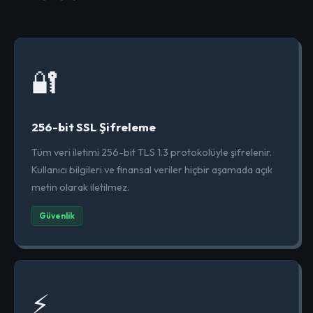
🔐
256-bit SSL Şifreleme
Tüm veri iletimi 256-bit TLS 1.3 protokolüyle şifrelenir.
Kullanıcı bilgileri ve finansal veriler hiçbir aşamada açık
metin olarak iletilmez.
Güvenlik
⚡