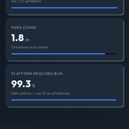
SSL/TLS şifreleme
PARA ÇEKME
1.8
sn
Ortalama onay süresi
PLATFORM ERIŞILEBILIRLIK
99.3
%
Aylık uptime — son 12 ay ortalaması