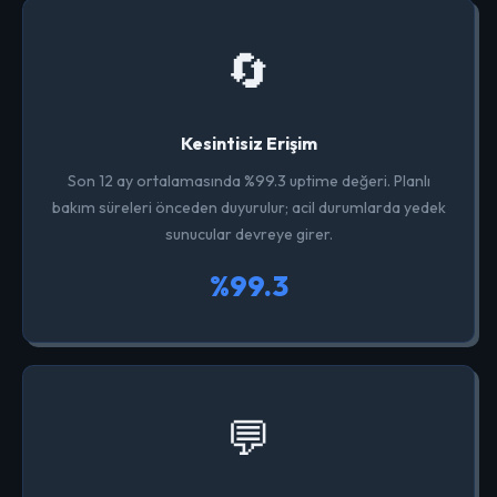
🔄
Kesintisiz Erişim
Son 12 ay ortalamasında %99.3 uptime değeri. Planlı
bakım süreleri önceden duyurulur; acil durumlarda yedek
sunucular devreye girer.
%99.3
💬