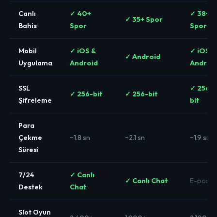
Canlı
✓ 40+
✓ 38+
✓ 35+ Spor
Bahis
Spor
Spor
Mobil
✓ iOS &
✓ iOS &
✓ Android
Uygulama
Android
Androi
SSL
✓ 256-
✓ 256-bit
✓ 256-bit
Şifreleme
bit
Para
Çekme
~1.8 sn
~2.1 sn
~1.9 sn
Süresi
7/24
✓ Canlı
✓ Canlı Chat
E-posta
Destek
Chat
Slot Oyun