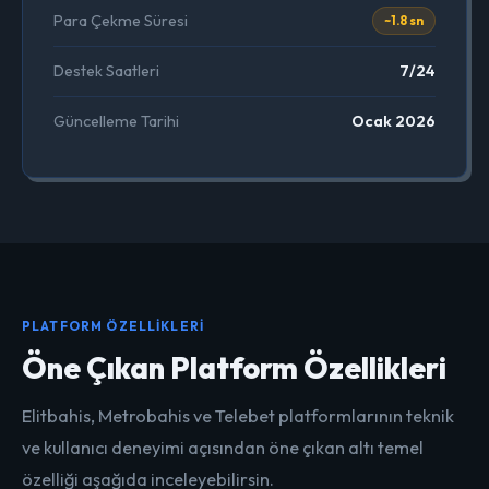
Para Çekme Süresi
~1.8 sn
Destek Saatleri
7/24
Güncelleme Tarihi
Ocak 2026
PLATFORM ÖZELLIKLERI
Öne Çıkan Platform Özellikleri
Elitbahis, Metrobahis ve Telebet platformlarının teknik
ve kullanıcı deneyimi açısından öne çıkan altı temel
özelliği aşağıda inceleyebilirsin.