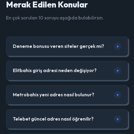
Merak Edilen Konular
En çok sorulan 10 soruyu aşağıda bulabilirsin.
Deneme bonusu veren siteler gerçek mi?
▼
Evet. Deneme bonusu sistemi, platformların yeni
kullanıcıları tanımak için uyguladığı teknik bir teşvik
Elitbahis giriş adresi neden değişiyor?
▼
mekanizmasıdır. Gerçek bakiye olarak tanımlanır; çevrim
şartlarını tamamladıktan sonra para çekme talebine
Adres değişiklikleri teknik altyapı güncellemeleri veya
açılır.
bölgesel yönlendirme ayarlarından kaynaklanır. Bu
Metrobahis yeni adres nasıl bulunur?
▼
sayfadaki "Güncel Adrese Eriş" butonu her zaman aktif
bağlantıyı gösterir.
Bu sayfanın "Güncel Adres" bölümündeki bağlantı
Metrobahis yeni adresine yönlendirir. Arama
Telebet güncel adres nasıl öğrenilir?
▼
motorlarında arama yapmak yerine doğrudan bu
sayfayı kullanman daha güvenlidir.
Telebet güncel erişim bilgisi bu sayfada düzenli olarak