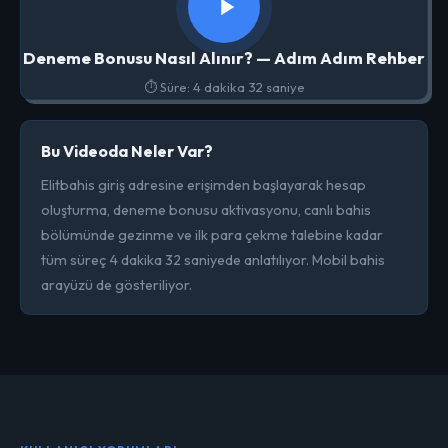
Deneme Bonusu Nasıl Alınır? — Adım Adım Rehber
⏱ Süre: 4 dakika 32 saniye
Bu Videoda Neler Var?
Elitbahis giriş adresine erişimden başlayarak hesap
oluşturma, deneme bonusu aktivasyonu, canlı bahis
bölümünde gezinme ve ilk para çekme talebine kadar
tüm süreç 4 dakika 32 saniyede anlatılıyor. Mobil bahis
arayüzü de gösteriliyor.