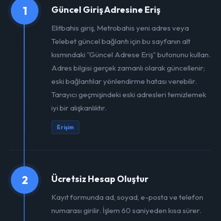
Güncel Giriş Adresine Eriş
1
Elitbahis giriş, Metrobahis yeni adres veya
Telebet güncel bağlantı için bu sayfanın alt
kısmındaki "Güncel Adrese Eriş" butonunu kullan.
Adres bilgisi gerçek zamanlı olarak güncellenir;
eski bağlantılar yönlendirme hatası verebilir.
Tarayıcı geçmişindeki eski adresleri temizlemek
iyi bir alışkanlıktır.
Erişim
Ücretsiz Hesap Oluştur
2
Kayıt formunda ad, soyad, e-posta ve telefon
numarası girilir. İşlem 60 saniyeden kısa sürer.