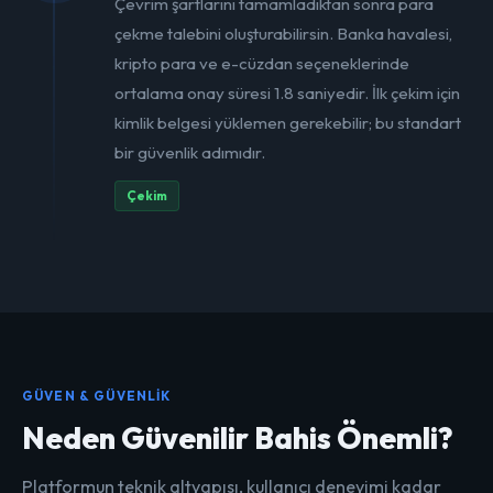
Çevrim şartlarını tamamladıktan sonra para
çekme talebini oluşturabilirsin. Banka havalesi,
kripto para ve e-cüzdan seçeneklerinde
ortalama onay süresi 1.8 saniyedir. İlk çekim için
kimlik belgesi yüklemen gerekebilir; bu standart
bir güvenlik adımıdır.
Çekim
GÜVEN & GÜVENLIK
Neden Güvenilir Bahis Önemli?
Platformun teknik altyapısı, kullanıcı deneyimi kadar