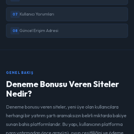
Kullanıcı Yorumları
07
Güncel Erişim Adresi
08
GENEL BAKIŞ
Deneme Bonusu Veren Siteler
Nedir?
Deneme bonusu veren siteler, yeni üye olan kullanıcılara
herhangi bir yatırım şartı aramaksızın belirli miktarda bakiye
sunan bahis platformlarıdır. Bu yapı, kullanıcının platforma
para yatırmadan önce arayüzü, oyun çeşitliliğini ve ödeme