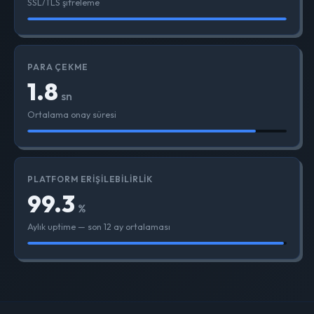
SSL/TLS şifreleme
PARA ÇEKME
1.8
sn
Ortalama onay süresi
PLATFORM ERIŞILEBILIRLIK
99.3
%
Aylık uptime — son 12 ay ortalaması