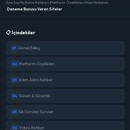
Ana Sayfa
Bahis Rehberi
Platform Özellikleri
Nasıl Kullanılır
Deneme Bonusu Veren Siteler
📋 İçindekiler
Genel Bakış
01
Platform Özellikleri
02
Adım Adım Rehber
03
Güven & Güvenlik
04
Sık Sorulan Sorular
05
Video Rehber
06