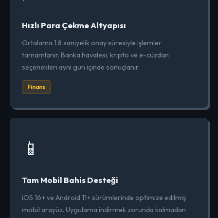
Hızlı Para Çekme Altyapısı
Ortalama 1.8 saniyelik onay süresiyle işlemler
tamamlanır. Banka havalesi, kripto ve e-cüzdan
seçenekleri aynı gün içinde sonuçlanır.
Finans
📱
Tam Mobil Bahis Desteği
iOS 16+ ve Android 11+ sürümlerinde optimize edilmiş
mobil arayüz. Uygulama indirmek zorunda kalmadan