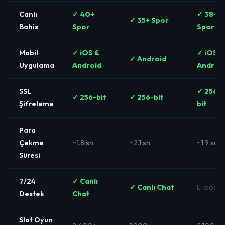
Canlı
✓ 40+
✓ 38+
✓ 35+ Spor
Bahis
Spor
Spor
Mobil
✓ iOS &
✓ iOS &
✓ Android
Uygulama
Android
Androi
SSL
✓ 256-
✓ 256-bit
✓ 256-bit
Şifreleme
bit
Para
Çekme
~1.8 sn
~2.1 sn
~1.9 sn
Süresi
7/24
✓ Canlı
✓ Canlı Chat
E-posta
Destek
Chat
Slot Oyun