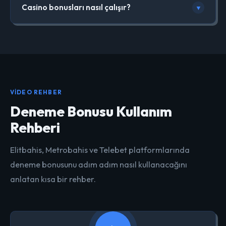
işlevli erişim sunar. Uygulama indirmek tercih
Casino bonusları nasıl çalışır?
▼
meselesidir; bazı kullanıcılar tarayıcı erişimini daha hızlı
buluyor.
Casino bonusları haftalık güncellenir. Yükleme bonusu,
nakit iade ve bedava çevirme seçenekleri en yaygın
türlerdir. Her bonusun ayrı çevrim şartı vardır; bunları
bonus sayfasında kontrol etmek önemlidir.
VIDEO REHBER
Deneme Bonusu Kullanım
Rehberi
Elitbahis, Metrobahis ve Telebet platformlarında
deneme bonusunu adım adım nasıl kullanacağını
anlatan kısa bir rehber.