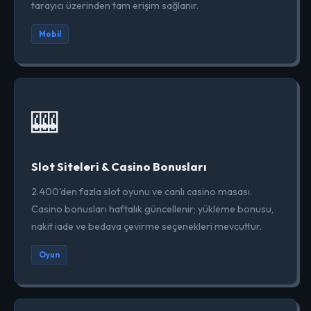
tarayıcı üzerinden tam erişim sağlanır.
Mobil
🎰
Slot Siteleri & Casino Bonusları
2.400'den fazla slot oyunu ve canlı casino masası.
Casino bonusları haftalık güncellenir; yükleme bonusu,
nakit iade ve bedava çevirme seçenekleri mevcuttur.
Oyun