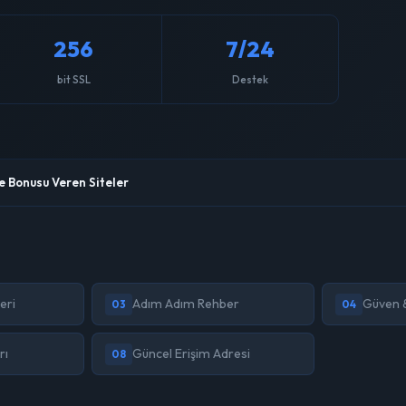
256
7/24
bit SSL
Destek
 Bonusu Veren Siteler
eri
Adım Adım Rehber
Güven &
03
04
rı
Güncel Erişim Adresi
08