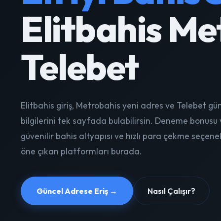
Elitbahis Me
Telebet
Elitbahis giriş, Metrobahis yeni adres ve Telebet gü
bilgilerini tek sayfada bulabilirsin. Deneme bonusu v
güvenilir bahis altyapısı ve hızlı para çekme seçene
öne çıkan platformları burada.
Güncel Adrese Eriş →
Nasıl Çalışır?