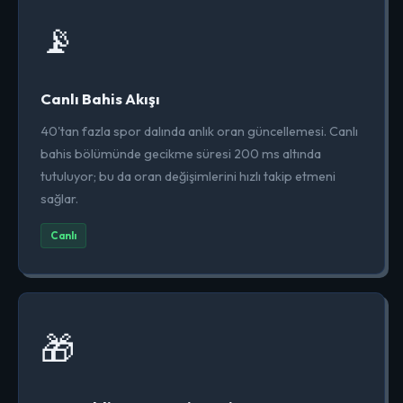
📡
Canlı Bahis Akışı
40'tan fazla spor dalında anlık oran güncellemesi. Canlı
bahis bölümünde gecikme süresi 200 ms altında
tutuluyor; bu da oran değişimlerini hızlı takip etmeni
sağlar.
Canlı
🎁