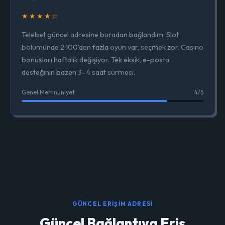
★★★★☆
Telebet güncel adresine buradan bağlandım. Slot
bölümünde 2.100'den fazla oyun var, seçmek zor. Casino
bonusları haftalık değişiyor. Tek eksik, e-posta
desteğinin bazen 3–4 saat sürmesi.
Genel Memnuniyet
4/5
GÜNCEL ERIŞIM ADRESI
Güncel Bağlantıya Eriş