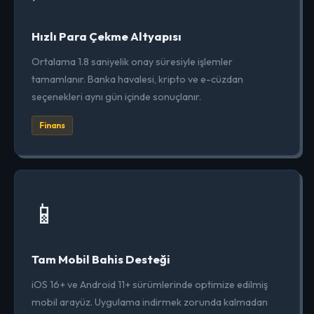
Hızlı Para Çekme Altyapısı
Ortalama 1.8 saniyelik onay süresiyle işlemler
tamamlanır. Banka havalesi, kripto ve e-cüzdan
seçenekleri aynı gün içinde sonuçlanır.
Finans
📱
Tam Mobil Bahis Desteği
iOS 16+ ve Android 11+ sürümlerinde optimize edilmiş
mobil arayüz. Uygulama indirmek zorunda kalmadan