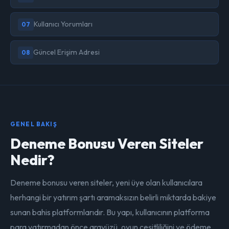
Kullanıcı Yorumları
07
Güncel Erişim Adresi
08
GENEL BAKIŞ
Deneme Bonusu Veren Siteler
Nedir?
Deneme bonusu veren siteler, yeni üye olan kullanıcılara
herhangi bir yatırım şartı aramaksızın belirli miktarda bakiye
sunan bahis platformlarıdır. Bu yapı, kullanıcının platforma
para yatırmadan önce arayüzü, oyun çeşitliliğini ve ödeme