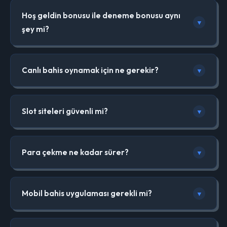
güncellenir. Sayfayı yer imlerine ekleyerek her zaman
Hoş geldin bonusu ile deneme bonusu aynı
▼
doğru adrese ulaşabilirsin.
şey mi?
Hoş geldin bonusu genellikle ilk yatırımın belirli bir
yüzdesi olarak verilir. Deneme bonusu ise yatırım şartı
Canlı bahis oynamak için ne gerekir?
▼
olmaksızın tanımlanan bakiyedir. İkisi farklı
mekanizmalar olmakla birlikte bazı platformlar her
Kayıtlı bir hesap ve minimum bakiye yeterlidir. Canlı
ikisini birlikte sunar.
bahis bölümünde 40'tan fazla spor dalında anlık oran
Slot siteleri güvenli mi?
▼
takibi yapılabilir. Stabil bir internet bağlantısı, 200 ms
altında gecikme için önerilir.
256-bit SSL şifreleme kullanan ve şeffaf RTP oranları
yayınlayan slot siteleri teknik açıdan güvenlidir. RTP oranı
Para çekme ne kadar sürer?
▼
%94 altında olan oyunları tercih etmemek genel bir
kullanıcı tercihi.
Ortalama onay süresi 1.8 saniyedir. Banka havalesi
işlemlerinde bankanın kendi işlem süresi eklenir; bu 1–3 iş
Mobil bahis uygulaması gerekli mi?
▼
günü olabilir. Kripto ve e-cüzdan ödemeleri genellikle
aynı gün tamamlanır.
Hayır. Tüm platformlar mobil tarayıcı üzerinden tam