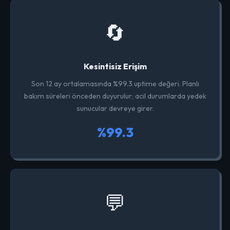
🔄
Kesintisiz Erişim
Son 12 ay ortalamasında %99.3 uptime değeri. Planlı
bakım süreleri önceden duyurulur; acil durumlarda yedek
sunucular devreye girer.
%99.3
💬