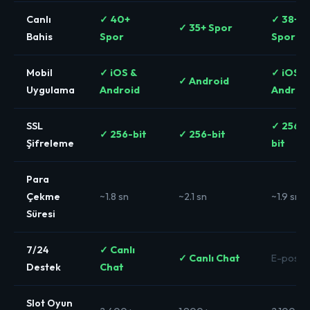
Canlı
✓ 40+
✓ 38+
✓ 35+ Spor
Bahis
Spor
Spor
Mobil
✓ iOS &
✓ iOS &
✓ Android
Uygulama
Android
Androi
SSL
✓ 256-
✓ 256-bit
✓ 256-bit
Şifreleme
bit
Para
Çekme
~1.8 sn
~2.1 sn
~1.9 sn
Süresi
7/24
✓ Canlı
✓ Canlı Chat
E-posta
Destek
Chat
Slot Oyun