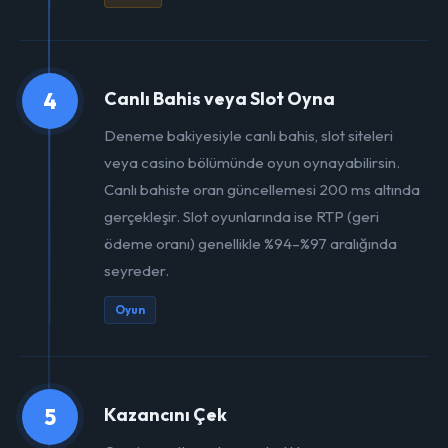
Canlı Bahis veya Slot Oyna
4
Deneme bakiyesiyle canlı bahis, slot siteleri
veya casino bölümünde oyun oynayabilirsin.
Canlı bahiste oran güncellemesi 200 ms altında
gerçekleşir. Slot oyunlarında ise RTP (geri
ödeme oranı) genellikle %94–%97 aralığında
seyreder.
Oyun
Kazancını Çek
5