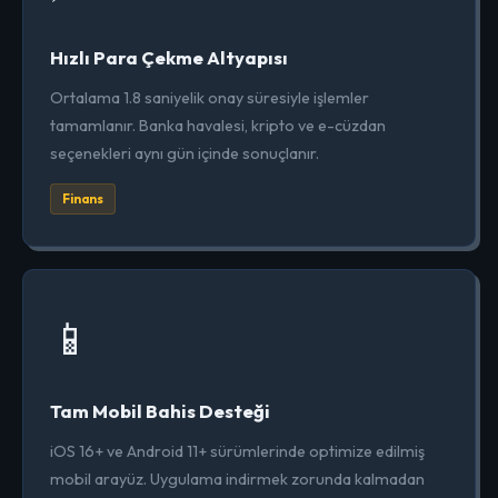
Hızlı Para Çekme Altyapısı
Ortalama 1.8 saniyelik onay süresiyle işlemler
tamamlanır. Banka havalesi, kripto ve e-cüzdan
seçenekleri aynı gün içinde sonuçlanır.
Finans
📱
Tam Mobil Bahis Desteği
iOS 16+ ve Android 11+ sürümlerinde optimize edilmiş
mobil arayüz. Uygulama indirmek zorunda kalmadan