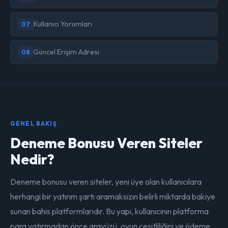
Kullanıcı Yorumları
07
Güncel Erişim Adresi
08
GENEL BAKIŞ
Deneme Bonusu Veren Siteler
Nedir?
Deneme bonusu veren siteler, yeni üye olan kullanıcılara
herhangi bir yatırım şartı aramaksızın belirli miktarda bakiye
sunan bahis platformlarıdır. Bu yapı, kullanıcının platforma
para yatırmadan önce arayüzü, oyun çeşitliliğini ve ödeme