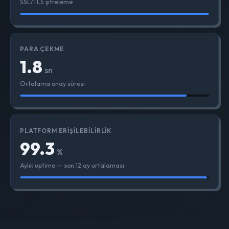
SSL/TLS şifreleme
PARA ÇEKME
1.8
sn
Ortalama onay süresi
PLATFORM ERIŞILEBILIRLIK
99.3
%
Aylık uptime — son 12 ay ortalaması