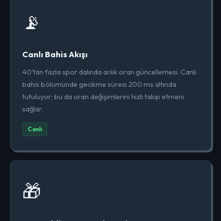
📡
Canlı Bahis Akışı
40'tan fazla spor dalında anlık oran güncellemesi. Canlı
bahis bölümünde gecikme süresi 200 ms altında
tutuluyor; bu da oran değişimlerini hızlı takip etmeni
sağlar.
Canlı
🎁