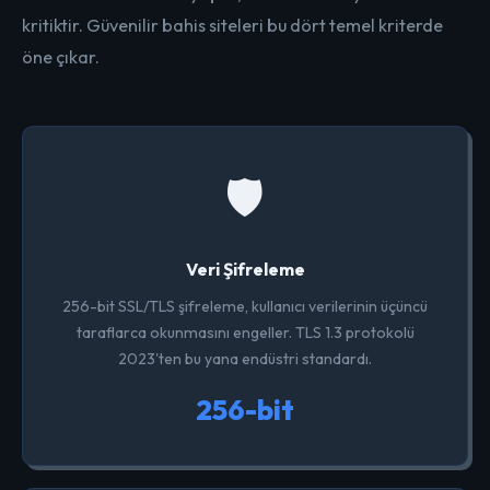
kritiktir. Güvenilir bahis siteleri bu dört temel kriterde
öne çıkar.
🛡️
Veri Şifreleme
256-bit SSL/TLS şifreleme, kullanıcı verilerinin üçüncü
taraflarca okunmasını engeller. TLS 1.3 protokolü
2023'ten bu yana endüstri standardı.
256-bit