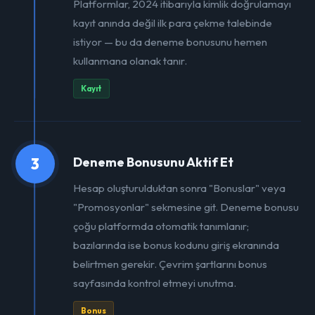
Platformlar, 2024 itibarıyla kimlik doğrulamayı
kayıt anında değil ilk para çekme talebinde
istiyor — bu da deneme bonusunu hemen
kullanmana olanak tanır.
Kayıt
Deneme Bonusunu Aktif Et
3
Hesap oluşturulduktan sonra "Bonuslar" veya
"Promosyonlar" sekmesine git. Deneme bonusu
çoğu platformda otomatik tanımlanır;
bazılarında ise bonus kodunu giriş ekranında
belirtmen gerekir. Çevrim şartlarını bonus
sayfasında kontrol etmeyi unutma.
Bonus