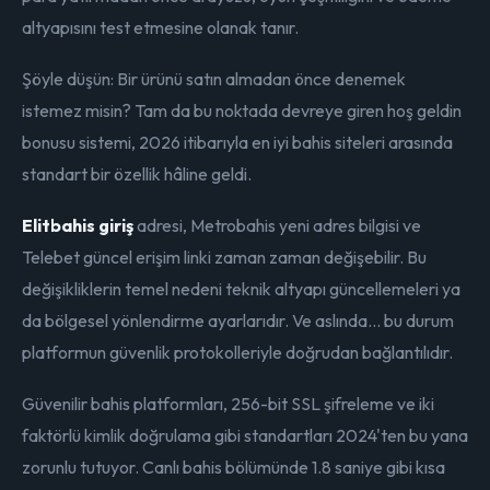
altyapısını test etmesine olanak tanır.
Şöyle düşün: Bir ürünü satın almadan önce denemek
istemez misin? Tam da bu noktada devreye giren hoş geldin
bonusu sistemi, 2026 itibarıyla en iyi bahis siteleri arasında
standart bir özellik hâline geldi.
Elitbahis giriş
adresi, Metrobahis yeni adres bilgisi ve
Telebet güncel erişim linki zaman zaman değişebilir. Bu
değişikliklerin temel nedeni teknik altyapı güncellemeleri ya
da bölgesel yönlendirme ayarlarıdır. Ve aslında... bu durum
platformun güvenlik protokolleriyle doğrudan bağlantılıdır.
Güvenilir bahis platformları, 256-bit SSL şifreleme ve iki
faktörlü kimlik doğrulama gibi standartları 2024'ten bu yana
zorunlu tutuyor. Canlı bahis bölümünde 1.8 saniye gibi kısa