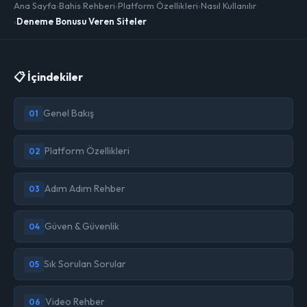
Ana Sayfa
Bahis Rehberi
Platform Özellikleri
Nasıl Kullanılır
Deneme Bonusu Veren Siteler
📋 İçindekiler
Genel Bakış
01
Platform Özellikleri
02
Adım Adım Rehber
03
Güven & Güvenlik
04
Sık Sorulan Sorular
05
Video Rehber
06