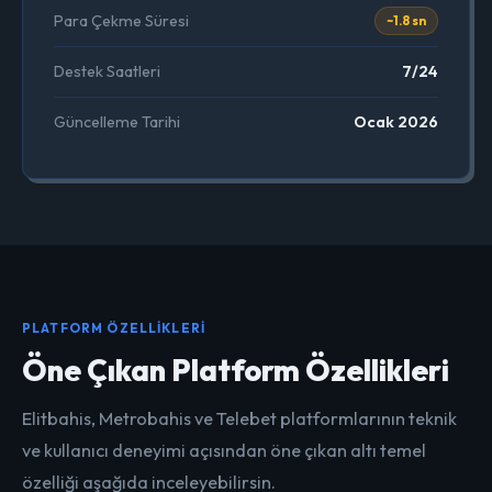
Para Çekme Süresi
~1.8 sn
Destek Saatleri
7/24
Güncelleme Tarihi
Ocak 2026
PLATFORM ÖZELLIKLERI
Öne Çıkan Platform Özellikleri
Elitbahis, Metrobahis ve Telebet platformlarının teknik
ve kullanıcı deneyimi açısından öne çıkan altı temel
özelliği aşağıda inceleyebilirsin.