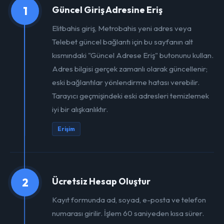
Güncel Giriş Adresine Eriş
1
Elitbahis giriş, Metrobahis yeni adres veya
Telebet güncel bağlantı için bu sayfanın alt
kısmındaki "Güncel Adrese Eriş" butonunu kullan.
Adres bilgisi gerçek zamanlı olarak güncellenir;
eski bağlantılar yönlendirme hatası verebilir.
Tarayıcı geçmişindeki eski adresleri temizlemek
iyi bir alışkanlıktır.
Erişim
Ücretsiz Hesap Oluştur
2
Kayıt formunda ad, soyad, e-posta ve telefon
numarası girilir. İşlem 60 saniyeden kısa sürer.