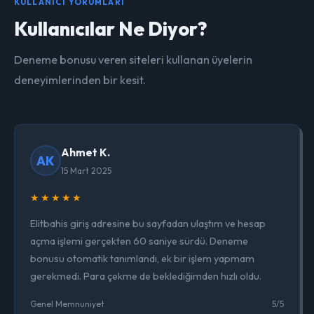
KULLANICI YORUMLARI
Kullanıcılar Ne Diyor?
Deneme bonusu veren siteleri kullanan üyelerin
deneyimlerinden bir kesit.
Ahmet K.
AK
15 Mart 2025
★★★★★
Elitbahis giriş adresine bu sayfadan ulaştım ve hesap
açma işlemi gerçekten 60 saniye sürdü. Deneme
bonusu otomatik tanımlandı, ek bir işlem yapmam
gerekmedi. Para çekme de beklediğimden hızlı oldu.
Genel Memnuniyet
5/5