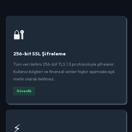
🔐
256-bit SSL Şifreleme
Tüm veri iletimi 256-bit TLS 1.3 protokolüyle şifrelenir.
Kullanıcı bilgileri ve finansal veriler hiçbir aşamada açık
metin olarak iletilmez.
Güvenlik
⚡