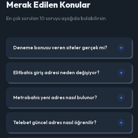
Merak Edilen Konular
En çok sorulan 10 soruyu aşağıda bulabilirsin.
Deneme bonusu veren siteler gerçek mi?
▼
Evet. Deneme bonusu sistemi, platformların yeni
kullanıcıları tanımak için uyguladığı teknik bir teşvik
Elitbahis giriş adresi neden değişiyor?
▼
mekanizmasıdır. Gerçek bakiye olarak tanımlanır; çevrim
şartlarını tamamladıktan sonra para çekme talebine
Adres değişiklikleri teknik altyapı güncellemeleri veya
açılır.
bölgesel yönlendirme ayarlarından kaynaklanır. Bu
Metrobahis yeni adres nasıl bulunur?
▼
sayfadaki "Güncel Adrese Eriş" butonu her zaman aktif
bağlantıyı gösterir.
Bu sayfanın "Güncel Adres" bölümündeki bağlantı
Metrobahis yeni adresine yönlendirir. Arama
Telebet güncel adres nasıl öğrenilir?
▼
motorlarında arama yapmak yerine doğrudan bu
sayfayı kullanman daha güvenlidir.
Telebet güncel erişim bilgisi bu sayfada düzenli olarak