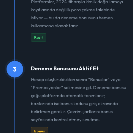
Platformlar, 2024 itibarıyla kimlik doğrulamayı
kayıt anında değil ilk para çekme talebinde
istiyor — bu da deneme bonusunu hemen
kullanmana olanak tanır.
Kayıt
Deneme Bonusunu Aktif Et
3
Hesap oluşturulduktan sonra "Bonuslar" veya
"Promosyonlar" sekmesine git. Deneme bonusu
çoğu platformda otomatik tanımlanır;
bazılarında ise bonus kodunu giriş ekranında
belirtmen gerekir. Çevrim şartlarını bonus
sayfasında kontrol etmeyi unutma.
Bonus