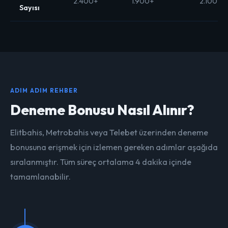
2.400+
1.900+
2.100+
Sayısı
ADIM ADIM REHBER
Deneme Bonusu Nasıl Alınır?
Elitbahis, Metrobahis veya Telebet üzerinden deneme
bonusuna erişmek için izlemen gereken adımlar aşağıda
sıralanmıştır. Tüm süreç ortalama 4 dakika içinde
tamamlanabilir.