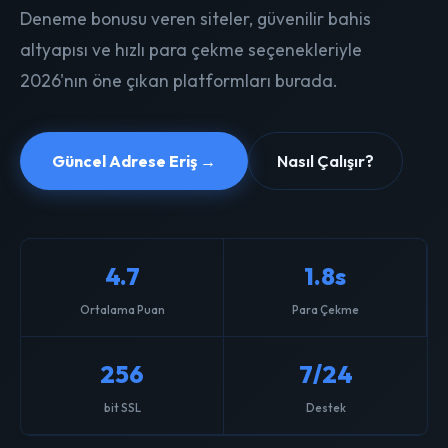
Deneme bonusu veren siteler, güvenilir bahis
altyapısı ve hızlı para çekme seçenekleriyle
2026'nın öne çıkan platformları burada.
Güncel Adrese Eriş →
Nasıl Çalışır?
4.7
1.8s
Ortalama Puan
Para Çekme
256
7/24
bit SSL
Destek