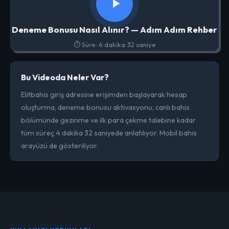
Deneme Bonusu Nasıl Alınır? — Adım Adım Rehber
⏱ Süre: 4 dakika 32 saniye
Bu Videoda Neler Var?
Elitbahis giriş adresine erişimden başlayarak hesap
oluşturma, deneme bonusu aktivasyonu, canlı bahis
bölümünde gezinme ve ilk para çekme talebine kadar
tüm süreç 4 dakika 32 saniyede anlatılıyor. Mobil bahis
arayüzü de gösteriliyor.