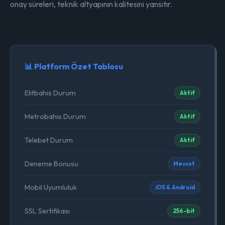
onay süreleri, teknik altyapının kalitesini yansıtır.
📊 Platform Özet Tablosu
Elitbahis Durum
Aktif
Metrobahis Durum
Aktif
Telebet Durum
Aktif
Deneme Bonusu
Mevcut
Mobil Uyumluluk
iOS & Android
SSL Sertifikası
256-bit