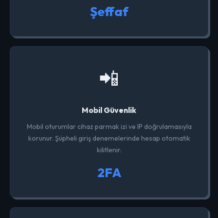
Şeffaf
📲
Mobil Güvenlik
Mobil oturumlar cihaz parmak izi ve IP doğrulamasıyla
korunur. Şüpheli giriş denemelerinde hesap otomatik
kilitlenir.
2FA