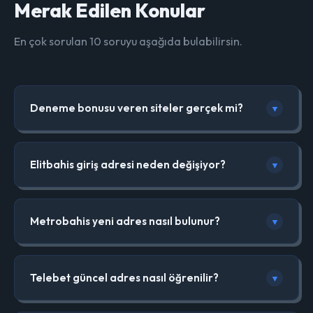
Merak Edilen Konular
En çok sorulan 10 soruyu aşağıda bulabilirsin.
Deneme bonusu veren siteler gerçek mi?
▼
Evet. Deneme bonusu sistemi, platformların yeni
kullanıcıları tanımak için uyguladığı teknik bir teşvik
Elitbahis giriş adresi neden değişiyor?
▼
mekanizmasıdır. Gerçek bakiye olarak tanımlanır; çevrim
şartlarını tamamladıktan sonra para çekme talebine
Adres değişiklikleri teknik altyapı güncellemeleri veya
açılır.
bölgesel yönlendirme ayarlarından kaynaklanır. Bu
Metrobahis yeni adres nasıl bulunur?
▼
sayfadaki "Güncel Adrese Eriş" butonu her zaman aktif
bağlantıyı gösterir.
Bu sayfanın "Güncel Adres" bölümündeki bağlantı
Metrobahis yeni adresine yönlendirir. Arama
Telebet güncel adres nasıl öğrenilir?
▼
motorlarında arama yapmak yerine doğrudan bu
sayfayı kullanman daha güvenlidir.
Telebet güncel erişim bilgisi bu sayfada düzenli olarak