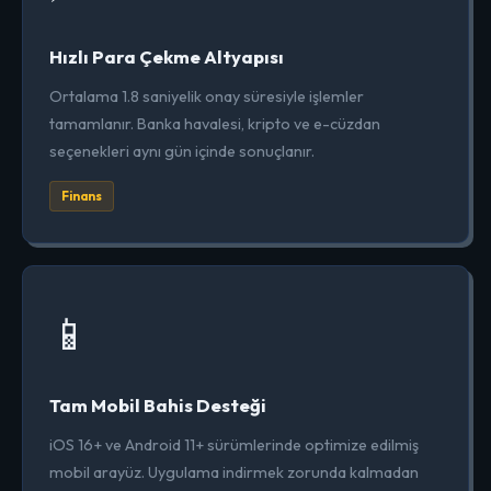
Hızlı Para Çekme Altyapısı
Ortalama 1.8 saniyelik onay süresiyle işlemler
tamamlanır. Banka havalesi, kripto ve e-cüzdan
seçenekleri aynı gün içinde sonuçlanır.
Finans
📱
Tam Mobil Bahis Desteği
iOS 16+ ve Android 11+ sürümlerinde optimize edilmiş
mobil arayüz. Uygulama indirmek zorunda kalmadan