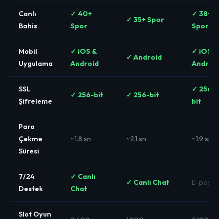
Canlı
✓ 40+
✓ 38+
✓ 35+ Spor
Bahis
Spor
Spor
Mobil
✓ iOS &
✓ iOS &
✓ Android
Uygulama
Android
Androi
SSL
✓ 256-
✓ 256-bit
✓ 256-bit
Şifreleme
bit
Para
Çekme
~1.8 sn
~2.1 sn
~1.9 sn
Süresi
7/24
✓ Canlı
✓ Canlı Chat
E-posta
Destek
Chat
Slot Oyun