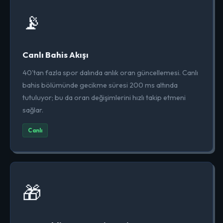
📡
Canlı Bahis Akışı
40'tan fazla spor dalında anlık oran güncellemesi. Canlı
bahis bölümünde gecikme süresi 200 ms altında
tutuluyor; bu da oran değişimlerini hızlı takip etmeni
sağlar.
Canlı
🎁