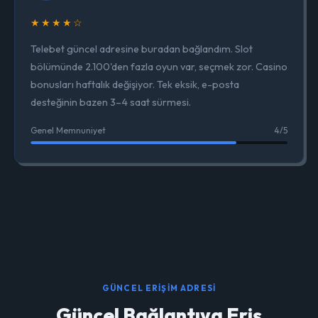
★★★★☆
Telebet güncel adresine buradan bağlandım. Slot
bölümünde 2.100'den fazla oyun var, seçmek zor. Casino
bonusları haftalık değişiyor. Tek eksik, e-posta
desteğinin bazen 3–4 saat sürmesi.
Genel Memnuniyet
4/5
GÜNCEL ERIŞIM ADRESI
Güncel Bağlantıya Eriş