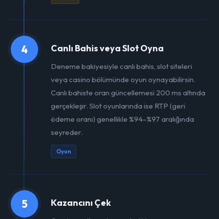
Canlı Bahis veya Slot Oyna
4
Deneme bakiyesiyle canlı bahis, slot siteleri
veya casino bölümünde oyun oynayabilirsin.
Canlı bahiste oran güncellemesi 200 ms altında
gerçekleşir. Slot oyunlarında ise RTP (geri
ödeme oranı) genellikle %94–%97 aralığında
seyreder.
Oyun
Kazancını Çek
5