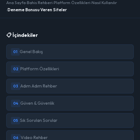
Ana Sayfa
Bahis Rehberi
Platform Özellikleri
Nasıl Kullanılır
Deneme Bonusu Veren Siteler
📋 İçindekiler
Genel Bakış
01
Platform Özellikleri
02
Adım Adım Rehber
03
Güven & Güvenlik
04
Sık Sorulan Sorular
05
Video Rehber
06