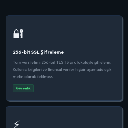
🔐
256-bit SSL Şifreleme
Tüm veri iletimi 256-bit TLS 1.3 protokolüyle şifrelenir.
Kullanıcı bilgileri ve finansal veriler hiçbir aşamada açık
metin olarak iletilmez.
Güvenlik
⚡