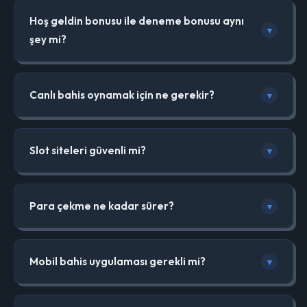
güncellenir. Sayfayı yer imlerine ekleyerek her zaman
Hoş geldin bonusu ile deneme bonusu aynı
▼
doğru adrese ulaşabilirsin.
şey mi?
Hoş geldin bonusu genellikle ilk yatırımın belirli bir
yüzdesi olarak verilir. Deneme bonusu ise yatırım şartı
Canlı bahis oynamak için ne gerekir?
▼
olmaksızın tanımlanan bakiyedir. İkisi farklı
mekanizmalar olmakla birlikte bazı platformlar her
Kayıtlı bir hesap ve minimum bakiye yeterlidir. Canlı
ikisini birlikte sunar.
bahis bölümünde 40'tan fazla spor dalında anlık oran
Slot siteleri güvenli mi?
▼
takibi yapılabilir. Stabil bir internet bağlantısı, 200 ms
altında gecikme için önerilir.
256-bit SSL şifreleme kullanan ve şeffaf RTP oranları
yayınlayan slot siteleri teknik açıdan güvenlidir. RTP oranı
Para çekme ne kadar sürer?
▼
%94 altında olan oyunları tercih etmemek genel bir
kullanıcı tercihi.
Ortalama onay süresi 1.8 saniyedir. Banka havalesi
işlemlerinde bankanın kendi işlem süresi eklenir; bu 1–3 iş
Mobil bahis uygulaması gerekli mi?
▼
günü olabilir. Kripto ve e-cüzdan ödemeleri genellikle
aynı gün tamamlanır.
Hayır. Tüm platformlar mobil tarayıcı üzerinden tam