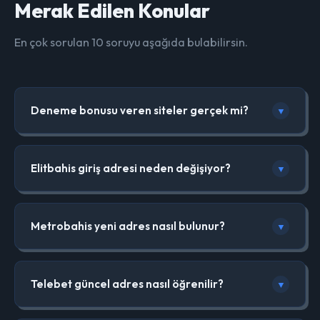
Merak Edilen Konular
En çok sorulan 10 soruyu aşağıda bulabilirsin.
Deneme bonusu veren siteler gerçek mi?
▼
Evet. Deneme bonusu sistemi, platformların yeni
kullanıcıları tanımak için uyguladığı teknik bir teşvik
Elitbahis giriş adresi neden değişiyor?
▼
mekanizmasıdır. Gerçek bakiye olarak tanımlanır; çevrim
şartlarını tamamladıktan sonra para çekme talebine
Adres değişiklikleri teknik altyapı güncellemeleri veya
açılır.
bölgesel yönlendirme ayarlarından kaynaklanır. Bu
Metrobahis yeni adres nasıl bulunur?
▼
sayfadaki "Güncel Adrese Eriş" butonu her zaman aktif
bağlantıyı gösterir.
Bu sayfanın "Güncel Adres" bölümündeki bağlantı
Metrobahis yeni adresine yönlendirir. Arama
Telebet güncel adres nasıl öğrenilir?
▼
motorlarında arama yapmak yerine doğrudan bu
sayfayı kullanman daha güvenlidir.
Telebet güncel erişim bilgisi bu sayfada düzenli olarak