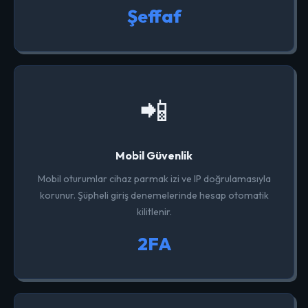
Şeffaf
📲
Mobil Güvenlik
Mobil oturumlar cihaz parmak izi ve IP doğrulamasıyla
korunur. Şüpheli giriş denemelerinde hesap otomatik
kilitlenir.
2FA