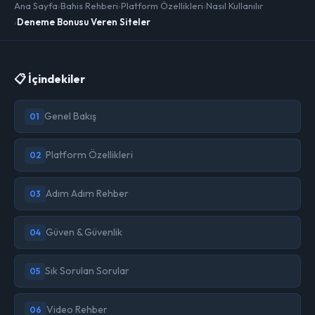
Ana Sayfa
Bahis Rehberi
Platform Özellikleri
Nasıl Kullanılır
Deneme Bonusu Veren Siteler
📋 İçindekiler
Genel Bakış
01
Platform Özellikleri
02
Adım Adım Rehber
03
Güven & Güvenlik
04
Sık Sorulan Sorular
05
Video Rehber
06