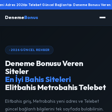
res 2026
Telebet Güncel Bağlantı
Deneme Bonusu Veren Siteler
Deneme
Bonus
2026 GÜNCEL REHBER
Deneme Bonusu Veren
Siteler
En İyi Bahis Siteleri
Elitbahis Metrobahis Telebet
Elitbahis giriş, Metrobahis yeni adres ve Telebet
güncel bağlantı bilgilerini tek sayfada bulabilirsin.