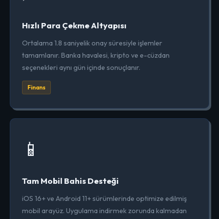
Hızlı Para Çekme Altyapısı
Ortalama 1.8 saniyelik onay süresiyle işlemler
tamamlanır. Banka havalesi, kripto ve e-cüzdan
seçenekleri aynı gün içinde sonuçlanır.
Finans
📱
Tam Mobil Bahis Desteği
iOS 16+ ve Android 11+ sürümlerinde optimize edilmiş
mobil arayüz. Uygulama indirmek zorunda kalmadan