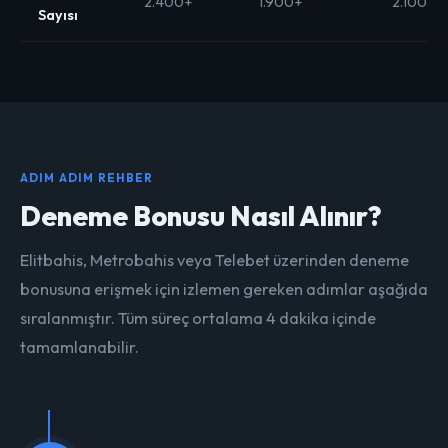
2.400+
1.900+
2.100+
Sayısı
ADIM ADIM REHBER
Deneme Bonusu Nasıl Alınır?
Elitbahis, Metrobahis veya Telebet üzerinden deneme
bonusuna erişmek için izlemen gereken adımlar aşağıda
sıralanmıştır. Tüm süreç ortalama 4 dakika içinde
tamamlanabilir.