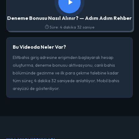
Deneme Bonusu Nasıl Alınır? — Adım Adım Rehber
⏱ Süre: 4 dakika 32 saniye
Bu Videoda Neler Var?
Elitbahis giriş adresine erişimden başlayarak hesap
oluşturma, deneme bonusu aktivasyonu, canlı bahis
bölümünde gezinme ve ilk para çekme talebine kadar
tüm süreç 4 dakika 32 saniyede anlatılıyor. Mobil bahis
arayüzü de gösteriliyor.