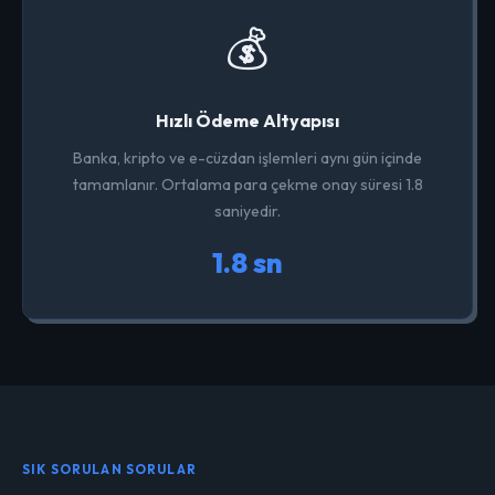
💰
Hızlı Ödeme Altyapısı
Banka, kripto ve e-cüzdan işlemleri aynı gün içinde
tamamlanır. Ortalama para çekme onay süresi 1.8
saniyedir.
1.8 sn
SIK SORULAN SORULAR